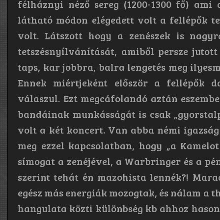
félháznyi néző sereg (1200-1300 fő) ami 
látható módon elégedett volt a fellépők te
volt. Látszott hogy a zenészek is nagy
tetszésnyílvánítását, amiből persze jutot
taps, kar jobbra, balra lengetés meg ilyes
Ennek miértjeként először a fellépők da
válaszul. Ezt megcáfolandó aztán eszembe 
bandáinak munkásságát is csak „gyorstalpa
volt a két koncert. Van abba némi igazsá
meg ezzel kapcsolatban, hogy „a Kamelo
símogat a zenéjével, a Warbringer és a pé
szerint tehát én mazohista lennék?! Mar
egész más energiák mozogtak, és nálam a th
hangulata közti különbség kb ahhoz hason