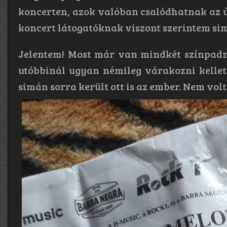
koncerten, azok valóban csalódhatnak az ú
koncert látogatóknak viszont szerintem sim
Jelentem! Most már van mindkét színpadná
utóbbinál ugyan némileg várakozni kellett
simán sorra került ott is az ember. Nem volt