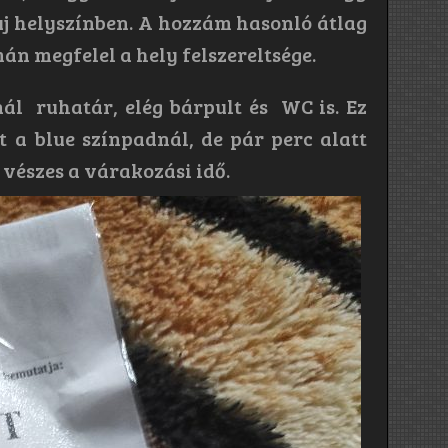
j helyszínben. A hozzám hasonló átlag
án megfelel a hely felszereltsége.
l ruhatár, elég bárpult és WC is. Ez
 a blue színpadnál, de pár perc alatt
 vészes a várakozási idő.