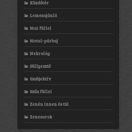
Küzdőtér
Lemezajánló
Mai füllel
Metal-párbaj
Nekrológ
Süllyesztő
Szubjektív
Szűz füllel
Zenén innen és túl
Zenesarok