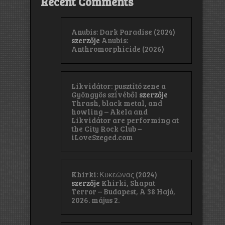
Recent Comments
Anubis: Dark Paradise (2024)
szerzője
Anubis:
Anthromorphicide (2026)
Likvidátor: pusztító zene a
Gyöngyös szívéből
szerzője
Thrash, black metal, and
howling – Akela and
Likvidátor are performing at
the City Rock Club –
iLoveSzeged.com
Khirki: Κ​υ​κ​ε​ώ​ν​α​ς (2024)
szerzője
Khirki, Shapat
Terror – Budapest, A 38 Hajó,
2026. május 2.