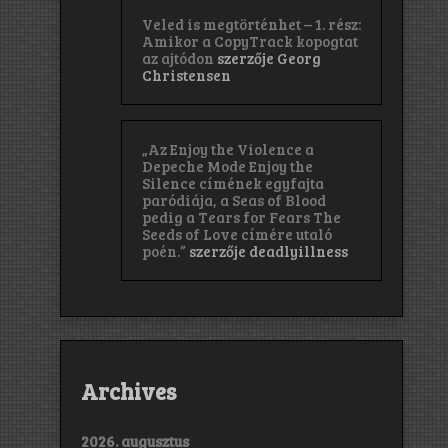
Veled is megtörténhet – 1. rész:
Amikor a CopyTrack kopogtat
az ajtódon
szerzője
Georg
Christensen
„Az Enjoy the Violence a
Depeche Mode Enjoy the
Silence címének egyfajta
paródiája, a Seas of Blood
pedig a Tears for Fears The
Seeds of Love címére utaló
poén.”
szerzője
deadlyillness
Archives
2026. augusztus