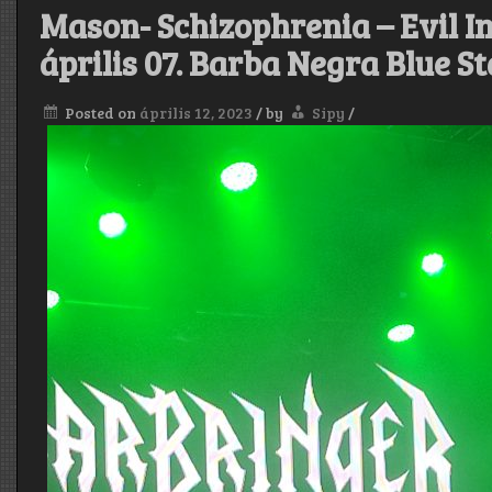
Mason- Schizophrenia – Evil I
április 07. Barba Negra Blue S
Posted on
április 12, 2023
/
by
Sipy
/