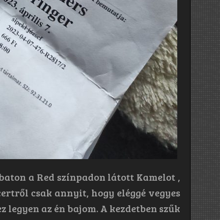
baton a Red színpadon látott Kamelot ,
certről csak annyit, hogy eléggé vegyes
z legyen az én bajom. A kezdetben szűk