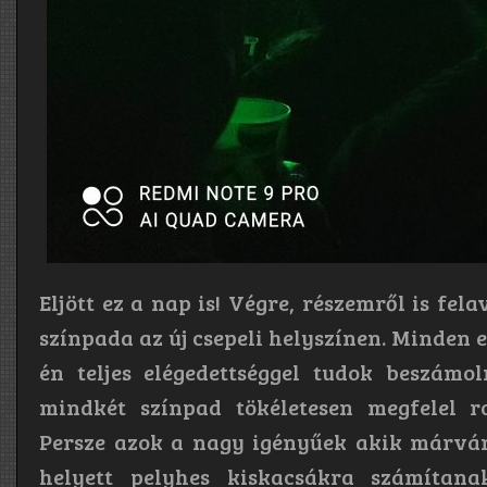
Eljött ez a nap is! Végre, részemről is fe
színpada az új csepeli helyszínen. Minden 
én teljes elégedettséggel tudok beszámo
mindkét színpad tökéletesen megfelel ro
Persze azok a nagy igényűek akik márvá
helyett pelyhes kiskacsákra számítana