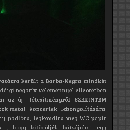
lavatásra került a Barba-Negra mindkét
eddigi negatív véleménnyel ellentétben
lni az új létesítményről. SZERINTEM
ck-metal koncertek lebonyolítására.
ny padlóra, légkondira meg WC papír
k , hogy kitöröljék hátsójukat egy