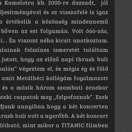
a Kamelotra kb. 2000-re duzzadt, jól
ljesítményével és ez visszafelé is igaz
ra értékelik a közönség mindennemű
t bőven az est folyamán. Volt óóó-zás,
mi… Én viszont néha kicsit unatkoztam.
lainak felszínes ismeretét találtam
jutott, hogy az előző napi thrash buli
lón” végeztem el, és mégis ég és föld
g amit Metálbéci kollégám fogalmazott
t és a másik három szombati zenekar
nteki csapatok meg „felpofoznak”. Ezek
adjunk annyiban hogy a két koncerten
rash buli volt a nyerőbb. A két koncert
lítható, mint mikor a TITANIC filmben