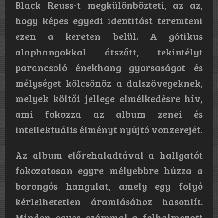
Black Reuss-t megkülönbözteti, az az,
hogy képes egyedi identitást teremteni
ezen a kereten belül. A gótikus
alaphangokkal átszőtt, tekintélyt
parancsoló énekhang gyorsaságot és
mélységet kölcsönöz a dalszövegeknek,
melyek költői jellege elmélkedésre hív,
ami fokozza az album zenei és
intellektuális élményt nyújtó vonzerejét.
Az album előrehaladtával a hallgatót
fokozatosan egyre mélyebbre húzza a
borongós hangulat, amely egy folyó
kérlelhetetlen áramlásához hasonlít.
Minden egyes számmal a felhalmozott