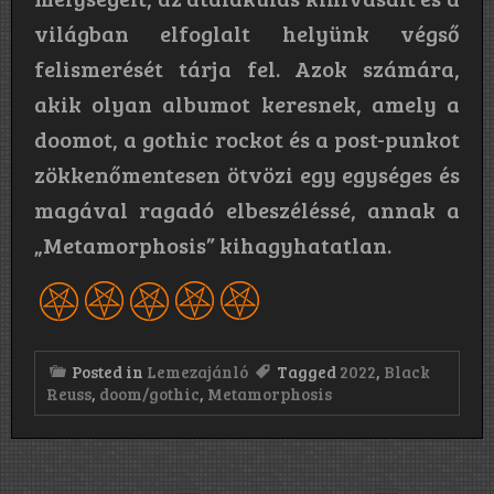
világban elfoglalt helyünk végső
felismerését tárja fel. Azok számára,
akik olyan albumot keresnek, amely a
doomot, a gothic rockot és a post-punkot
zökkenőmentesen ötvözi egy egységes és
magával ragadó elbeszéléssé, annak a
„Metamorphosis” kihagyhatatlan.
Posted in
Lemezajánló
Tagged
2022
,
Black
Reuss
,
doom/gothic
,
Metamorphosis