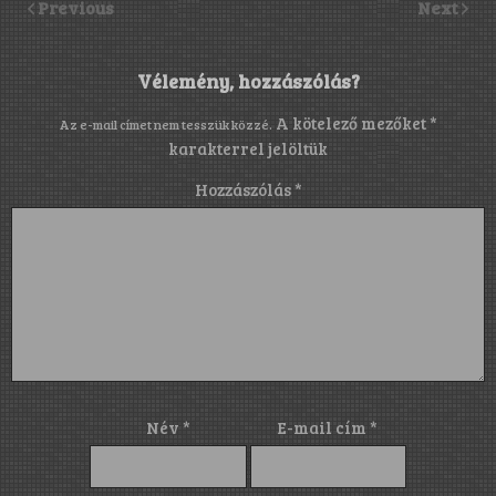
Previous
Next
Vélemény, hozzászólás?
A kötelező mezőket
*
Az e-mail címet nem tesszük közzé.
karakterrel jelöltük
Hozzászólás
*
Név
*
E-mail cím
*