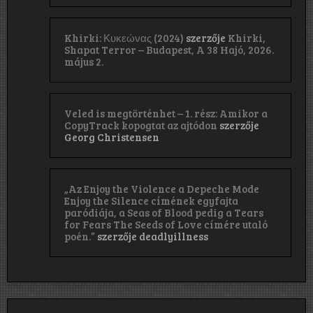
Khirki: Κ​υ​κ​ε​ώ​ν​α​ς (2024)
szerzője
Khirki,
Shapat Terror – Budapest, A 38 Hajó, 2026.
május 2.
Veled is megtörténhet – 1. rész: Amikor a
CopyTrack kopogtat az ajtódon
szerzője
Georg Christensen
„Az Enjoy the Violence a Depeche Mode
Enjoy the Silence címének egyfajta
paródiája, a Seas of Blood pedig a Tears
for Fears The Seeds of Love címére utaló
poén.”
szerzője
deadlyillness