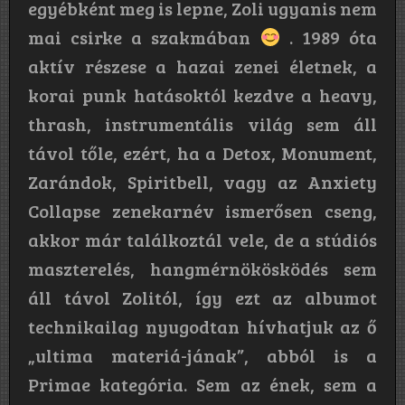
egyébként meg is lepne, Zoli ugyanis nem
mai csirke a szakmában
. 1989 óta
aktív részese a hazai zenei életnek, a
korai punk hatásoktól kezdve a heavy,
thrash, instrumentális világ sem áll
távol tőle, ezért, ha a Detox, Monument,
Zarándok, Spiritbell, vagy az Anxiety
Collapse zenekarnév ismerősen cseng,
akkor már találkoztál vele, de a stúdiós
maszterelés, hangmérnökösködés sem
áll távol Zolitól, így ezt az albumot
technikailag nyugodtan hívhatjuk az ő
„ultima materiá-jának”, abból is a
Primae kategória. Sem az ének, sem a