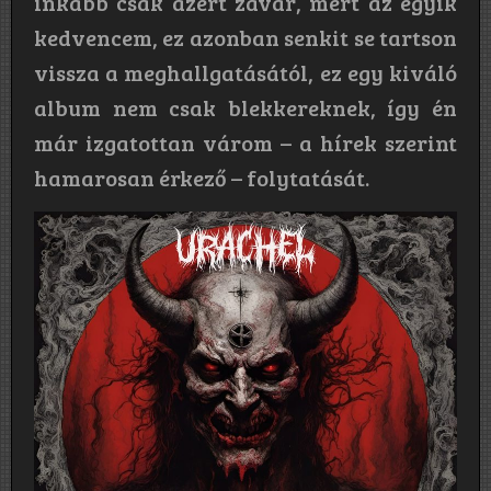
inkább csak azért zavar, mert az egyik
kedvencem, ez azonban senkit se tartson
vissza a meghallgatásától, ez egy kiváló
album nem csak blekkereknek, így én
már izgatottan várom – a hírek szerint
hamarosan érkező – folytatását.