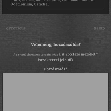
Daemonium
,
Urachel
Previous
Next
Vélemény, hozzászólás?
A kötelező mezőket
*
Az e-mail címet nem tesszük közzé.
karakterrel jelöltük
Hozzászólás
*