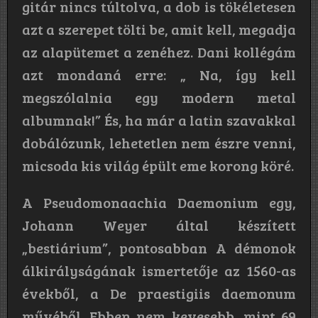
gitár nincs túltolva, a dob is tökéletesen
azt a szerepet tölti be, amit kell, megadja
az alapütemet a zenéhez. Dani kollégám
azt mondaná erre: „ Na, így kell
megszólalnia egy modern metal
albumnak!” És, ha már a latin szavakkal
dobálózunk, lehetetlen nem észre venni,
micsoda kis világ épült eme korong köré.
A Pseudomonaachia Daemonium egy,
Johann Weyer által készített
„bestiárium”, pontosabban A démonok
álkirályságának ismertetője az 1560-as
évekből, a De praestigiis daemonum
művéből. Ebben nem kevesebb, mint 69