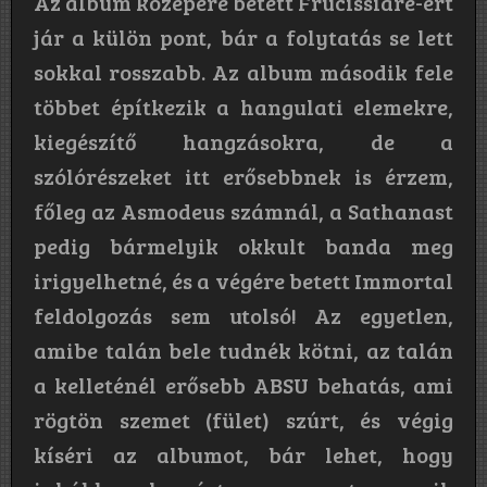
Az album közepére betett Frucissiare-ért
jár a külön pont, bár a folytatás se lett
sokkal rosszabb. Az album második fele
többet építkezik a hangulati elemekre,
kiegészítő hangzásokra, de a
szólórészeket itt erősebbnek is érzem,
főleg az Asmodeus számnál, a Sathanast
pedig bármelyik okkult banda meg
irigyelhetné, és a végére betett Immortal
feldolgozás sem utolsó! Az egyetlen,
amibe talán bele tudnék kötni, az talán
a kelleténél erősebb ABSU behatás, ami
rögtön szemet (fület) szúrt, és végig
kíséri az albumot, bár lehet, hogy