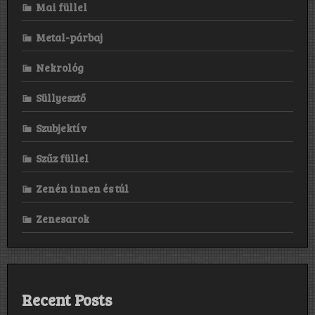
Mai füllel
Metal-párbaj
Nekrológ
Süllyesztő
Szubjektív
Szűz füllel
Zenén innen és túl
Zenesarok
Recent Posts