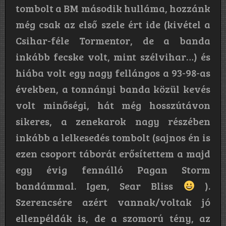
tombolt a BM második hulláma, hozzánk
még csak az első szele ért ide (kivétel a
Csihar-féle Tormentor, de a banda
inkább fecske volt, mint szélvihar…) és
hiába volt egy nagy fellángos a 93-98-as
években, a tonnányi banda közül kevés
volt minőségi, hát még hosszútávon
sikeres, a zenekarok nagy részében
inkább a lelkesedés tombolt (sajnos én is
ezen csoport táborát erősítettem a majd
egy évig fennálló Pagan Storm
bandámmal. Igen, Sear Bliss
).
Szerencsére azért vannak/voltak jó
ellenpéldák is, de a szomorú tény, az