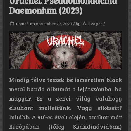
Urachel: Pseudomonaachia
Daemonium (2023)
Posted on
november 27, 2023
/
by
Reaper
/
Mindig félve teszek be ismeretlen black
metal banda albumát a lejátszómba, ha
magyar. Ez a zenei világ valahogy
elsuhant mellettünk. Vagy elkésett?
Inkább. A 90’-es évek elején, amikor már
Európában (főleg Skandináviában)