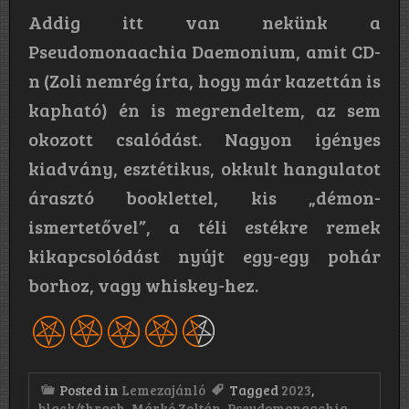
Addig itt van nekünk a
Pseudomonaachia Daemonium, amit CD-
n (Zoli nemrég írta, hogy már kazettán is
kapható) én is megrendeltem, az sem
okozott csalódást. Nagyon igényes
kiadvány, esztétikus, okkult hangulatot
árasztó booklettel, kis „démon-
ismertetővel”, a téli estékre remek
kikapcsolódást nyújt egy-egy pohár
borhoz, vagy whiskey-hez.
Posted in
Lemezajánló
Tagged
2023
,
black/thrash
,
Márkó Zoltán
,
Pseudomonaachia