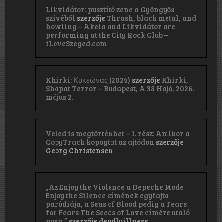
Likvidátor: pusztító zene a Gyöngyös
szívéből
szerzője
Thrash, black metal, and
howling – Akela and Likvidátor are
performing at the City Rock Club –
iLoveSzeged.com
Khirki: Κ​υ​κ​ε​ώ​ν​α​ς (2024)
szerzője
Khirki,
Shapat Terror – Budapest, A 38 Hajó, 2026.
május 2.
Veled is megtörténhet – 1. rész: Amikor a
CopyTrack kopogtat az ajtódon
szerzője
Georg Christensen
„Az Enjoy the Violence a Depeche Mode
Enjoy the Silence címének egyfajta
paródiája, a Seas of Blood pedig a Tears
for Fears The Seeds of Love címére utaló
poén.”
szerzője
deadlyillness