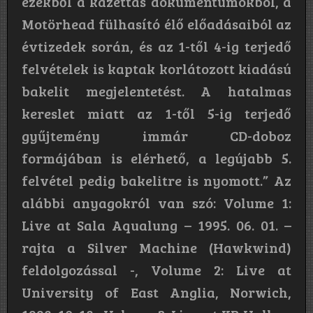
ezekből a kazettás dokumentumokból, a
Motörhead fülhasító élő előadásaiból az
évtizedek során, és az 1-től 4-ig terjedő
felvételek is kaptak korlátozott kiadású
bakelit megjelentetést. A hatalmas
kereslet miatt az 1-től 5-ig terjedő
gyűjtemény immár CD-doboz
formájában is elérhető, a legújabb 5.
felvétel pedig bakelitre is nyomott.” Az
alábbi anyagokról van szó: Volume 1:
Live at Sala Aqualung – 1995. 06. 01. –
rajta a Silver Machine (Hawkwind)
feldolgozással -, Volume 2: Live at
University of East Anglia, Norwich,