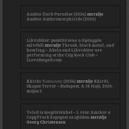
Anubis: Dark Paradise (2024)
szerzője
Anubis: Anthromorphicide (2026)
Likvidátor: pusztító zene a Gyöngyös
szívéből
szerzője
Thrash, black metal, and
howling – Akela and Likvidátor are
performing at the City Rock Club –
iLoveSzeged.com
Khirki: Κ​υ​κ​ε​ώ​ν​α​ς (2024)
szerzője
Khirki,
Shapat Terror – Budapest, A 38 Hajó, 2026.
május 2.
Veled is megtörténhet – 1. rész: Amikor a
CopyTrack kopogtat az ajtódon
szerzője
Georg Christensen