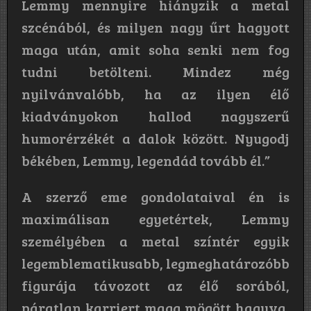
Lemmy mennyire hiányzik a metal
szcénából, és milyen nagy űrt hagyott
maga után, amit soha senki nem fog
tudni betölteni. Mindez még
nyilvánvalóbb, ha az ilyen élő
kiadványokon hallod nagyszerű
humorérzékét a dalok között. Nyugodj
békében, Lemmy, legendád tovább él.”
A szerző eme gondolataival én is
maximálisan egyetértek, Lemmy
személyében a metal színtér egyik
legemblematikusabb, legmeghatározóbb
figurája távozott az élő sorából,
páratlan karriert maga mögött hagyva,