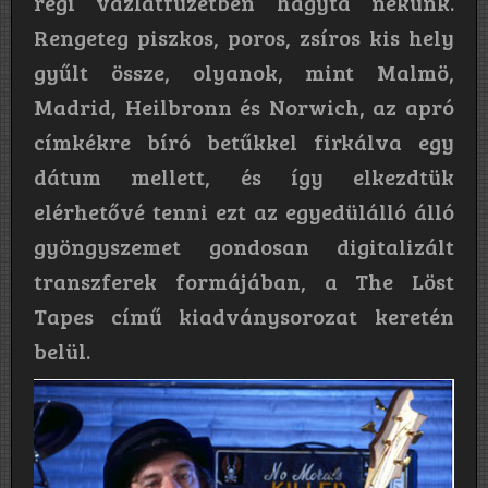
régi vázlatfüzetben hagyta nekünk.
Rengeteg piszkos, poros, zsíros kis hely
gyűlt össze, olyanok, mint Malmö,
Madrid, Heilbronn és Norwich, az apró
címkékre bíró betűkkel firkálva egy
dátum mellett, és így elkezdtük
elérhetővé tenni ezt az egyedülálló álló
gyöngyszemet gondosan digitalizált
transzferek formájában, a The Löst
Tapes című kiadványsorozat keretén
belül.