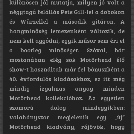
különösen jól mutatja, milyen jó volt a
négytagú felállás Pete Gill-lel a dobokon
és Würzellel a második gitáron. A
hangminőség lemezenként változik, de
nem kell aggódni, egyik műsor sem éri el
a bootleg minőséget. Szóval, bár
mostanában elég sok Motörhead élő
show-t használtak már fel bónuszként a
40. évfordulós kiadásokhoz, ez itt még
mindig izgalmas anyag minden
Motörhead kollekcióhoz. Az egyetlen
szomorú dolog mindegyikben:
valahányszor megjelenik egy „új”
Motörhead kiadvány, rájövök, hogy