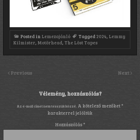
Posted in
Lemezajánló
Tagged
2024
,
Lemmy
Kilmister
,
Motörhead
,
The Löst Tapes
Previous
Next
Vélemény, hozzászólás?
A kötelező mezőket
*
Az e-mail címet nem tesszük közzé.
karakterrel jelöltük
Hozzászólás
*