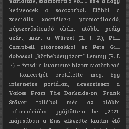
variálták, számomra a Vol. 1. és 4. a nagy
kedvencek a sorozatból. Előbbi a
zseniális Sacrifice-t promotálandó,
népszerűsítendő okán, utóbbi pedig
azért, mert a Würzel (R. I. P.), Phil
Campbell gitárosokkal és Pete Gill
dobossal „körbebástyázott” Lemmy (R. I.
P.) – értsd: a kvartetté hízott Motörhead
– koncertjét örökítette meg. Egy
internetes portálon, nevezetesen a
Voices From The Darkside-on, Frank
Stöver tollából még az alábbi
információkat gyűjtöttem be. „2021.
májusában a Kiss elkezdte kiadni élő