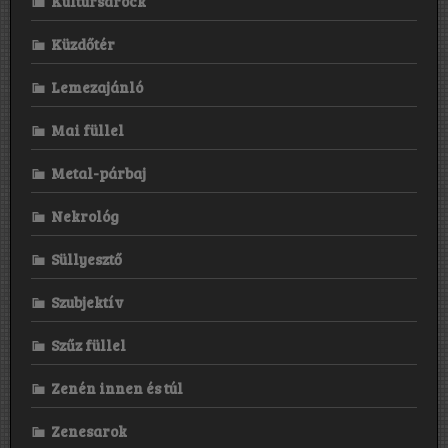
Kultúrsarock
Küzdőtér
Lemezajánló
Mai füllel
Metal-párbaj
Nekrológ
Süllyesztő
Szubjektív
Szűz füllel
Zenén innen és túl
Zenesarok