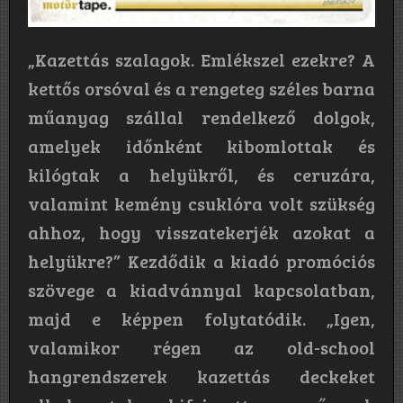
„Kazettás szalagok. Emlékszel ezekre? A
kettős orsóval és a rengeteg széles barna
műanyag szállal rendelkező dolgok,
amelyek időnként kibomlottak és
kilógtak a helyükről, és ceruzára,
valamint kemény csuklóra volt szükség
ahhoz, hogy visszatekerjék azokat a
helyükre?” Kezdődik a kiadó promóciós
szövege a kiadvánnyal kapcsolatban,
majd e képpen folytatódik. „Igen,
valamikor régen az old-school
hangrendszerek kazettás deckeket