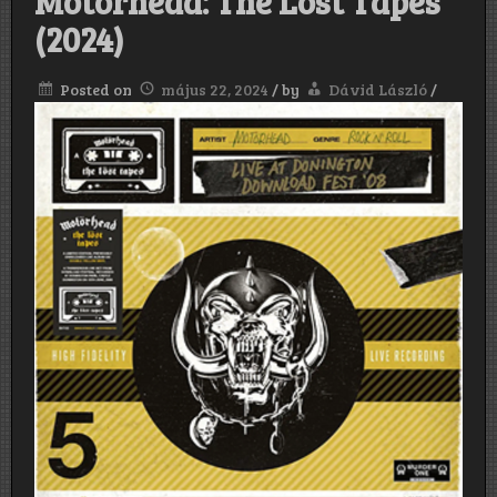
Motörhead: The Löst Tapes
(2024)
Posted on
május 22, 2024
/
by
Dávid László
/