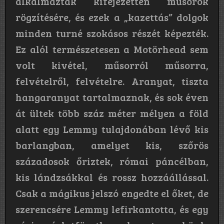
alkalmaztak kifejezetten műsorok
rögzítésére, és ezek a „kazettás” dolgok
minden turné szokásos részét képezték.
Ez alól természetesen a Motörhead sem
volt kivétel, műsorról műsorra,
felvételről, felvételre. Aranyat, tiszta
hangaranyat tartalmaznak, és sok éven
át ültek több száz méter mélyen a föld
alatt egy Lemmy tulajdonában lévő kis
barlangban, amelyet kis, szőrös
századosok őriztek, római páncélban,
kis lándzsákkal és rossz hozzáállással.
Csak a mágikus jelszó engedte el őket, de
szerencsére Lemmy lefirkantotta, és egy