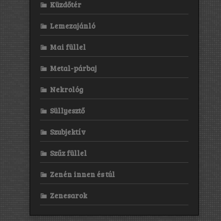
Küzdőtér
Lemezajánló
Mai füllel
Metal-párbaj
Nekrológ
Süllyesztő
Szubjektív
Szűz füllel
Zenén innen és túl
Zenesarok