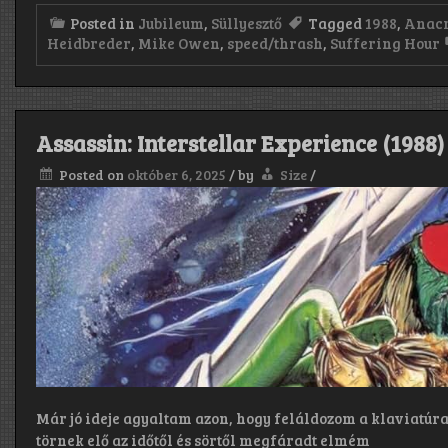
Posted in
Jubileum
,
Süllyesztő
Tagged
1988
,
Anacr
Heidbreder
,
Mike Owen
,
speed/thrash
,
Suffering Hour
Assassin: Interstellar Experience (1988)
Posted on
október 6, 2025
/
by
Size
/
Már jó ideje agyaltam azon, hogy feláldozom a klaviatúr
törnek elő az időtől és sörtől megfáradt elmém