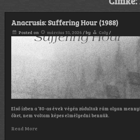
Címke:
Anacrusis: Suffering Hour (1988)
Posted on
március 31, 2026
/
by
Coly
/
Első ízben a ’80-as évek végén zúdultak rám olyan menny
őket, nem voltam képes elmélyedni bennük.
Read More