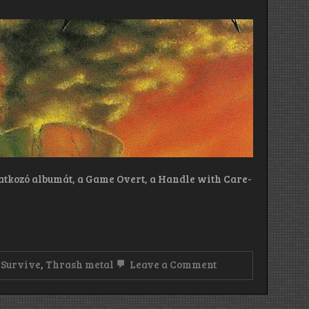
tatkozó albumát, a Game Overt, a Handle with Care-
on
,
Survive
,
Thrash metal
Leave a Comment
Nuclear
Assault:
Survive