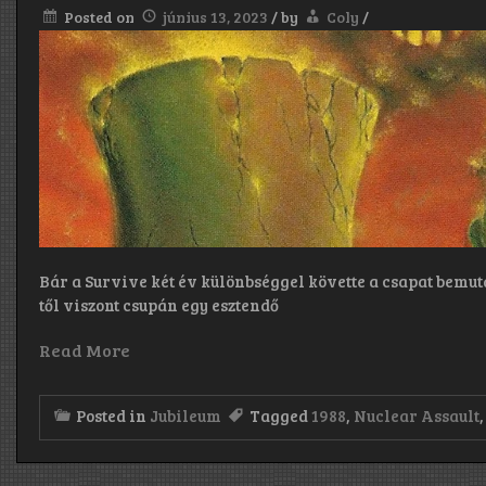
Posted on
június 13, 2023
/
by
Coly
/
Bár a Survive két év különbséggel követte a csapat bemu
től viszont csupán egy esztendő
Read More
Posted in
Jubileum
Tagged
1988
,
Nuclear Assault