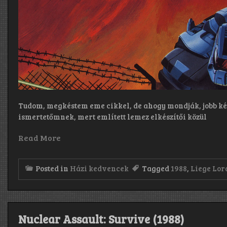
Tudom, megkéstem eme cikkel, de ahogy mondják, jobb ké
ismertetőmnek, mert említett lemez elkészítői közül
Read More
Posted in
Házi kedvencek
Tagged
1988
,
Liege Lor
Nuclear Assault: Survive (1988)