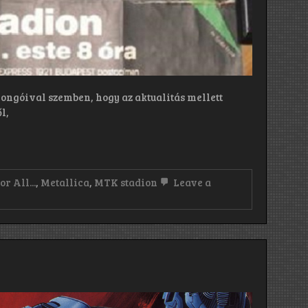
jongóival szemben, hogy az aktualitás mellett
l,
r All...
,
Metallica
,
MTK stadion
Leave a