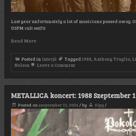
Last year unfortunately a lot of musicians passed away. O
USPM cult outfit
Read More
Posted in
Interjú
Tagged
1988
,
Anthony Truglio
,
L
on
Nelson
Leave a Comment
„Joe
was
brand
new
to
METALLICA koncert: 1988 Szeptember 1
the
band,
Posted on
szeptember 11, 2024
/
by
Sipy
/
and
he
really
went
above
and