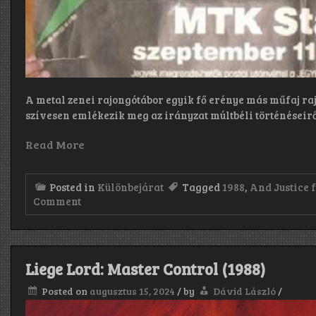
beyond
in
the
short
period
of
time
we
had
A metal zenei rajongótábor egyik fő erénye más műfaj ra
before
szívesen emlékezik meg az irányzat múltbéli történéseirő
the
recording
Read More
started.
We
learned
so
Posted in
Különbejárat
Tagged
1988
,
And Justice fo
much
on
Comment
from
METALLICA
Terry,
koncert:
it
1988
was
Szeptember
such
11.
Liege Lord: Master Control (1988)
an
–
educational
MTK
experience.”
Posted on
augusztus 15, 2024
/
by
Dávid László
/
stadion