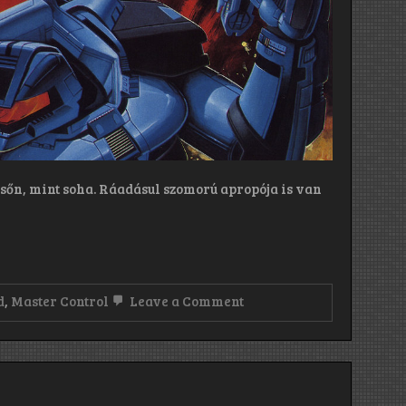
sőn, mint soha. Ráadásul szomorú apropója is van
on
d
,
Master Control
Leave a Comment
Liege
Lord:
Master
Control
(1988)