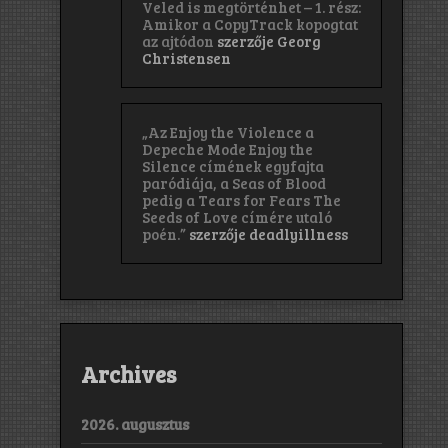
Veled is megtörténhet – 1. rész:
Amikor a CopyTrack kopogtat
az ajtódon
szerzője
Georg
Christensen
„Az Enjoy the Violence a
Depeche Mode Enjoy the
Silence címének egyfajta
paródiája, a Seas of Blood
pedig a Tears for Fears The
Seeds of Love címére utaló
poén.”
szerzője
deadlyillness
Archives
2026. augusztus