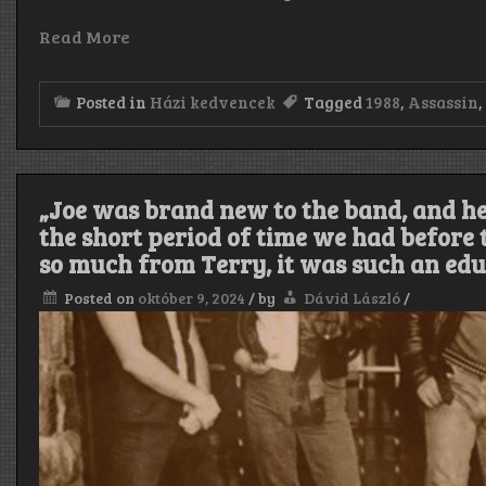
Read More
Posted in
Házi kedvencek
Tagged
1988
,
Assassin
„Joe was brand new to the band, and h
the short period of time we had before 
so much from Terry, it was such an edu
Posted on
október 9, 2024
/
by
Dávid László
/