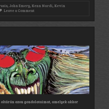
usis
,
John Emery
,
Kenn Nardi
,
Kevin
on
Leave a Comment
Anacrusis:
Suffering
Hour
(1988)
a oltárán azon gondolataimat, amelyek akkor