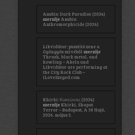
Anubis: Dark Paradise (2024)
szerzője
Anubis:
Anthromorphicide (2026)
Likvidátor: pusztító zene a
Gyöngyös szívéből
szerzője
Thrash, black metal, and
howling – Akela and
Likvidátor are performing at
the City Rock Club –
iLoveSzeged.com
Khirki: Κ​υ​κ​ε​ώ​ν​α​ς (2024)
szerzője
Khirki, Shapat
Terror – Budapest, A 38 Hajó,
2026. május 2.