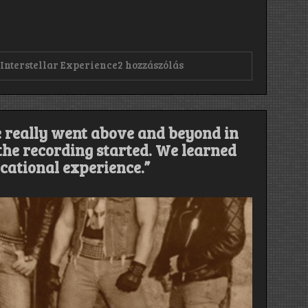
Assassin:
,
Interstellar Experience
2 hozzászólás
Interstellar
Experience
(1988)
című
bejegyzéshez
e really went above and beyond in
the recording started. We learned
cational experience.”