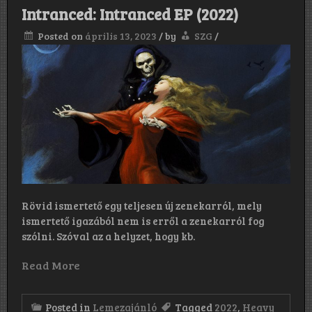
(2022)
Intranced: Intranced EP (2022)
Posted on
április 13, 2023
/
by
SZG
/
Rövid ismertető egy teljesen új zenekarról, mely
ismertető igazából nem is erről a zenekarról fog
szólni. Szóval az a helyzet, hogy kb.
Read More
Posted in
Lemezajánló
Tagged
2022
,
Heavy