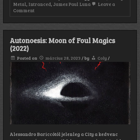
Metal
,
Intranced
,
James Paul Luna
Leave a
on
Comment
Intranced:
Intranced
EP
(2022)
Autonoesis: Moon of Foul Magics
(2022)
Posted on
március 28, 2023
/
by
Coly
/
Alessandro Bariccótól jelenleg a City a kedvenc