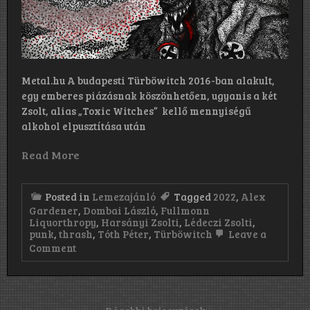
Metal.hu A budapesti Türböwitch 2016-ban alakult,
egy emberes piázásnak köszönhetően, ugyanis a két
Zsolt, alias „Toxic Witches” kellő mennyiségű
alkohol elpusztítása után
Read More
Posted in
Lemezajánló
Tagged
2022
,
Alex
Gardener
,
Dombai László
,
Fullmonn
Liquorthropy
,
Harsányi Zsolti
,
Lédeczi Zsolti
,
punk
,
thrash
,
Tóth Péter
,
Türböwitch
Leave a
on
Comment
Türböwitch
–
Fullmoon
Liquorthropy
(2022)