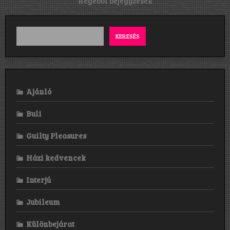
Bejegyzés
Régebbi bejegyzések
navigáció
KERESÉS
Ajánló
Buli
Guilty Pleasures
Házi kedvencek
Interjú
Jubileum
Különbejárat