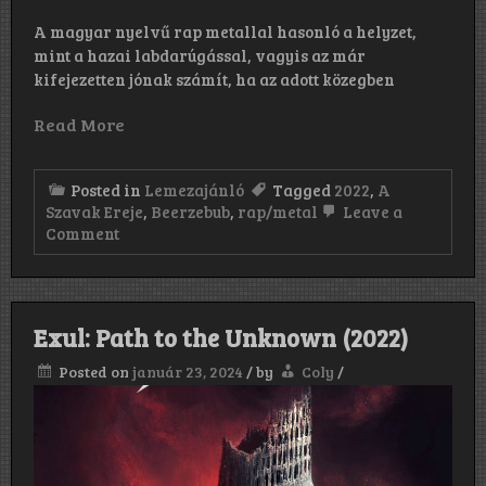
A magyar nyelvű rap metallal hasonló a helyzet,
mint a hazai labdarúgással, vagyis az már
kifejezetten jónak számít, ha az adott közegben
Read More
Posted in
Lemezajánló
Tagged
2022
,
A
Szavak Ereje
,
Beerzebub
,
rap/metal
Leave a
on
Comment
Beerzebub:
A
Szavak
Ereje
(2022)
Exul: Path to the Unknown (2022)
Posted on
január 23, 2024
/
by
Coly
/