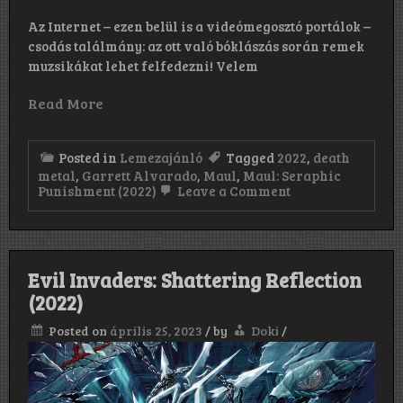
Az Internet – ezen belül is a videómegosztó portálok –
csodás találmány: az ott való bóklászás során remek
muzsikákat lehet felfedezni! Velem
Read More
Posted in
Lemezajánló
Tagged
2022
,
death
metal
,
Garrett Alvarado
,
Maul
,
Maul: Seraphic
on
Punishment (2022)
Leave a Comment
Maul:
Seraphic
Punishment
(2022)
Evil Invaders: Shattering Reflection
(2022)
Posted on
április 25, 2023
/
by
Doki
/