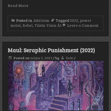
Read More
Posted in
Jubileum
Tagged
2022
,
power
on
metal
,
Rebel
,
Tűzön Vízen Át
Leave a Comment
Rebel:
Tűzön
Vízen
Át
(2022)
Maul: Seraphic Punishment (2022)
Posted on
május 5, 2023
/
by
Doki
/