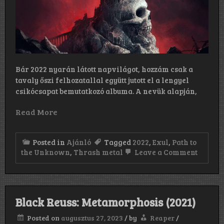
Bár 2022 nyarán látott napvilágot, hozzám csak a
tavaly őszi felhozatallal együtt jutott el a lengyel
csikócsapat bemutatkozó albuma. A nevük alapján,
Read More
Posted in
Ajánló
Tagged
2022
,
Exul
,
Path to
on
the Unknown
,
Thrash metal
Leave a Comment
Exul:
Path
to
the
Unkno
Black Reuss: Metamorphosis (2021)
(2022)
Posted on
augusztus 27, 2023
/
by
Reaper
/