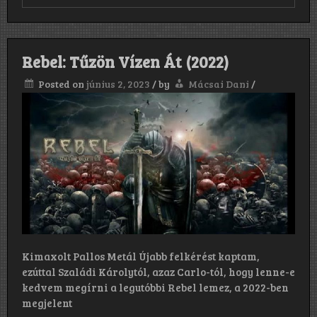
Black
Reuss:
Metamorphosis
(2021)
Rebel: Tűzön Vízen Át (2022)
Posted on
június 2, 2023
/
by
Mácsai Dani
/
Kimaxolt Pallos Metál Újabb felkérést kaptam,
ezúttal Szaládi Károlytól, azaz Carlo-tól, hogy lenne-e
kedvem megírni a legutóbbi Rebel lemez, a 2022-ben
megjelent