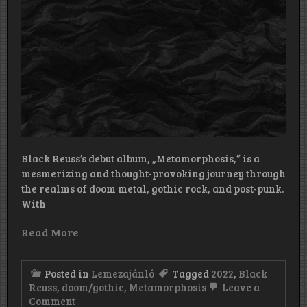
Black Reuss’s debut album, „Metamorphosis,” is a
mesmerizing and thought-provoking journey through
the realms of doom metal, gothic rock, and post-punk.
With
Read More
Posted in
Lemezajánló
Tagged
2022
,
Black
Reuss
,
doom/gothic
,
Metamorphosis
Leave a
on
Comment