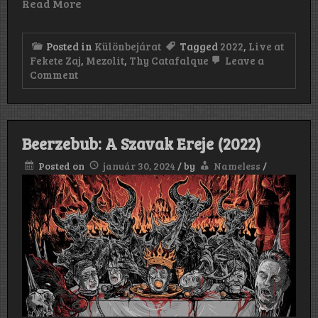
Read More
Posted in
Különbejárat
Tagged
2022
,
Live at
Fekete Zaj
,
Mezolit
,
Thy Catafalque
Leave a
on
Comment
Thy
Catafalque:
Mezolit
–
Live
Beerzebub: A Szavak Ereje (2022)
at
Fekete
Posted on
január 30, 2024
/
by
Nameless
/
Zaj
(2022)