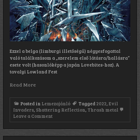
Ezzel a belga (limburgi illetőségű) négyesfogattal
való találkozásom a „szerelem első látásra/hallásra”
esete volt (hasonlóképp a japán Lovebites-hoz). A
tavalyi Lowland Fest
Read More
Posted in
Lemezajánló
Tagged
2022
,
Evil
Invaders
,
Shattering Reflection
,
Thrash metal
on
Leave a Comment
Evil
Invaders:
Shattering
Reflection