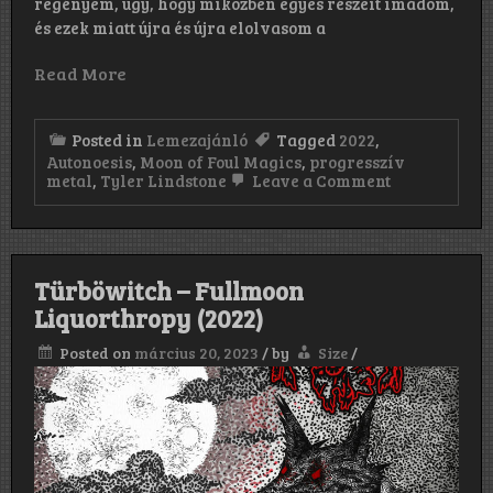
regényem, úgy, hogy miközben egyes részeit imádom,
és ezek miatt újra és újra elolvasom a
Read More
Posted in
Lemezajánló
Tagged
2022
,
Autonoesis
,
Moon of Foul Magics
,
progresszív
on
metal
,
Tyler Lindstone
Leave a Comment
Autonoesis:
Moon
of
Foul
Magics
Türböwitch – Fullmoon
(2022)
Liquorthropy (2022)
Posted on
március 20, 2023
/
by
Size
/