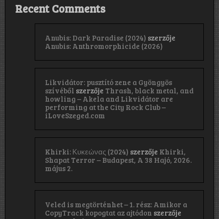
Recent Comments
Anubis: Dark Paradise (2024)
szerzője
Anubis: Anthromorphicide (2026)
Likvidátor: pusztító zene a Gyöngyös
szívéből
szerzője
Thrash, black metal, and
howling – Akela and Likvidátor are
performing at the City Rock Club –
iLoveSzeged.com
Khirki: Κ​υ​κ​ε​ώ​ν​α​ς (2024)
szerzője
Khirki,
Shapat Terror – Budapest, A 38 Hajó, 2026.
május 2.
Veled is megtörténhet – 1. rész: Amikor a
CopyTrack kopogtat az ajtódon
szerzője