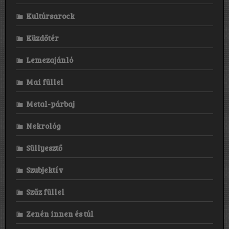
Kultúrsarock
Küzdőtér
Lemezajánló
Mai füllel
Metal-párbaj
Nekrológ
Süllyesztő
Szubjektív
Szűz füllel
Zenén innen és túl