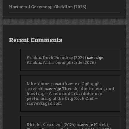
Nocturnal Ceremony: Obsidian (2026)
Recent Comments
Anubis: Dark Paradise (2024)
szerzője
Anubis: Anthromorphicide (2026)
Likvidátor: pusztító zene a Gyöngyös
szívéből
szerzője
Thrash, black metal, and
howling – Akela and Likvidátor are
performing at the City Rock Club –
iLoveSzeged.com
Khirki: Κ​υ​κ​ε​ώ​ν​α​ς (2024)
szerzője
Khirki,