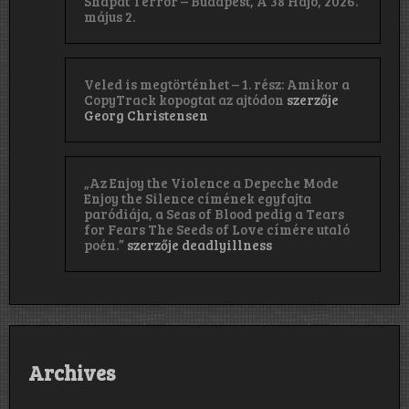
Shapat Terror – Budapest, A 38 Hajó, 2026.
május 2.
Veled is megtörténhet – 1. rész: Amikor a
CopyTrack kopogtat az ajtódon
szerzője
Georg Christensen
„Az Enjoy the Violence a Depeche Mode
Enjoy the Silence címének egyfajta
paródiája, a Seas of Blood pedig a Tears
for Fears The Seeds of Love címére utaló
poén.”
szerzője
deadlyillness
Archives