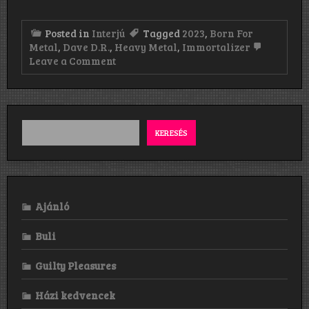
Posted in
Interjú
Tagged
2023
,
Born For
Metal
,
Dave D.R.
,
Heavy Metal
,
Immortalizer
on
Leave a Comment
„Stay
true,
stay
strong
and
Stay
KERESÉS
Metal!!!”
Ajánló
Buli
Guilty Pleasures
Házi kedvencek