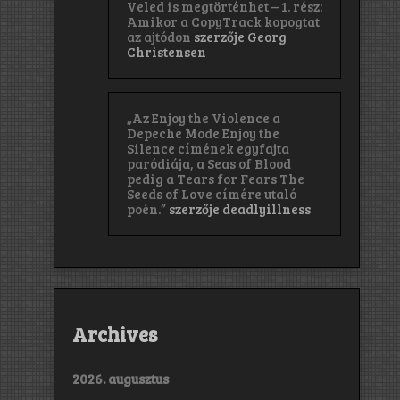
Veled is megtörténhet – 1. rész:
Amikor a CopyTrack kopogtat
az ajtódon
szerzője
Georg
Christensen
„Az Enjoy the Violence a
Depeche Mode Enjoy the
Silence címének egyfajta
paródiája, a Seas of Blood
pedig a Tears for Fears The
Seeds of Love címére utaló
poén.”
szerzője
deadlyillness
Archives
2026. augusztus