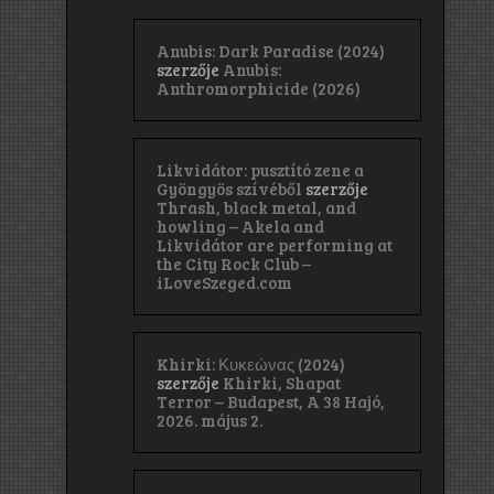
Anubis: Dark Paradise (2024)
szerzője
Anubis:
Anthromorphicide (2026)
Likvidátor: pusztító zene a
Gyöngyös szívéből
szerzője
Thrash, black metal, and
howling – Akela and
Likvidátor are performing at
the City Rock Club –
iLoveSzeged.com
Khirki: Κ​υ​κ​ε​ώ​ν​α​ς (2024)
szerzője
Khirki, Shapat
Terror – Budapest, A 38 Hajó,
2026. május 2.