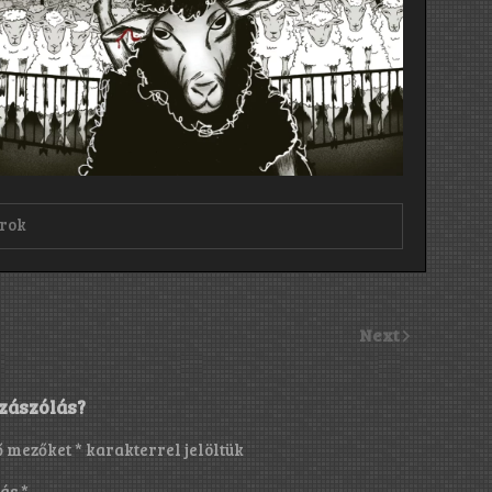
rok
Next
zászólás?
ő mezőket
*
karakterrel jelöltük
lás
*