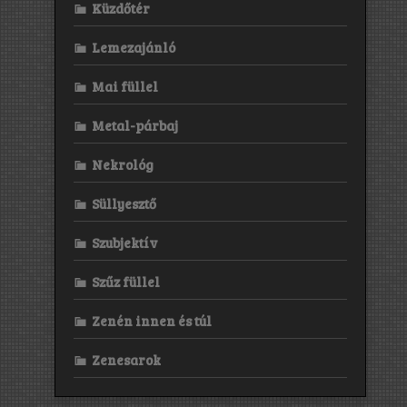
Küzdőtér
Lemezajánló
Mai füllel
Metal-párbaj
Nekrológ
Süllyesztő
Szubjektív
Szűz füllel
Zenén innen és túl
Zenesarok