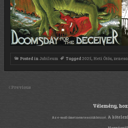
Posted in
Jubileum
Tagged
2025
,
Heti Ötös
,
zenesa
Previous
Vélemény, hoz
A kötelez
Az e-mail címet nem tesszük közzé.
Hozzászó