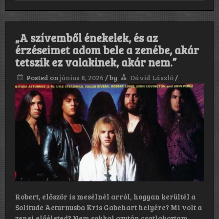
az
„epic
doom
metal”
„A szívemből énekelek, és az
kifejezés
hozzáadu
érzéseimet adom bele a zenébe, akár
egy
tetszik ez valakinek, akár nem.”
latin
hangzású
Posted on
június 8, 2026
/
by
Dávid László
/
végződést
régiesebb
ünnepély
hat,
így
született
meg
az
Epicus
Doomicus
Metallicus
Robert, először is mesélnél arról, hogyan kerültél a
Solitude Aeturnusba Kris Gabehart helyére? Mi volt a
zenei előéleted? Nem sokkal azután csatlakoztam