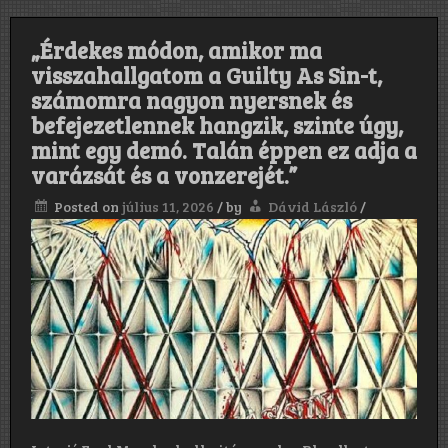
„Érdekes módon, amikor ma
visszahallgatom a Guilty As Sin-t,
számomra nagyon nyersnek és
befejezetlennek hangzik, szinte úgy,
mint egy demó. Talán éppen ez adja a
varázsát és a vonzerejét.”
Posted on
július 11, 2026
/
by
Dávid László
/