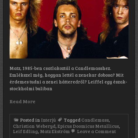
hallot
a
Viciou
Rumor
valós
ezt
a
lemez
tenné
fel
neki
előszö
ami
Matz, 1985-ben csatlakoztál a Candlemasshez.
sokat
elárul
Emlékszel még, hogyan lettél a zenekar dobosa? Mit
arról,
érdemes tudni a zenei hátteredről? Leiffel egy észak-
menny
stockholmi buliban
nagyr
tartom
Read More
Posted in
Interjú
Tagged
Candlemass
,
Christian Weberyd
,
Epicus Doomicus Metallicus
,
on
Leif Edling
,
Matz Ekström
Leave a Comment
„Ha