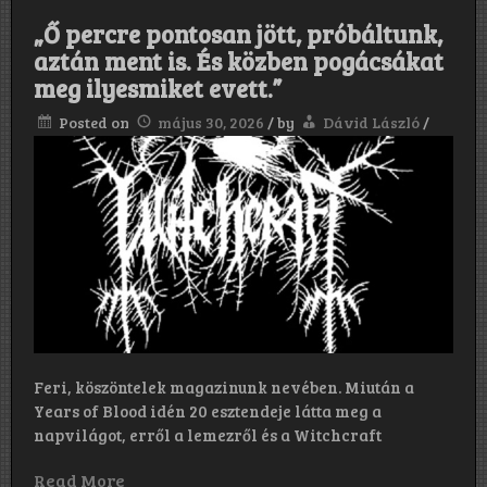
van
„Ő percre pontosan jött, próbáltunk,
egy
új
aztán ment is. És közben pogácsákat
énekesünk
meg ilyesmiket evett.”
(aki
már
Posted on
május 30, 2026
/
by
Dávid László
/
nem
is
olyan
új,
már
5
éve!),
aki
zseniális
teljesítményt
nyújt,
fantasztikusa
szól,
képes
a
Feri, köszöntelek magazinunk nevében. Miután a
régi
Years of Blood idén 20 esztendeje látta meg a
számokat
napvilágot, erről a lemezről és a Witchcraft
ugyanúgy
énekelni,
mint
Read More