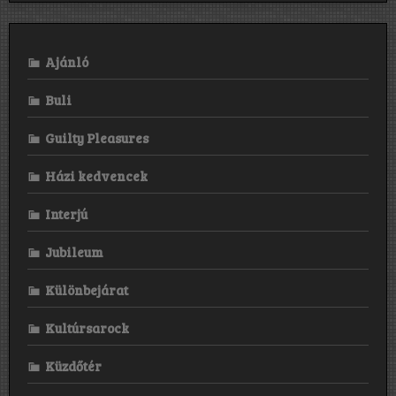
ezt
tükrözték:
kezdetleges
dalszerkezetek
Ajánló
és
hangzás.
A
Buli
Cities
magja
mindig
Guilty Pleasures
én
voltam
Házi kedvencek
énekesként,
Steve
gitáron
Interjú
és
Sal
Jubileum
basszuson.”
Különbejárat
Kultúrsarock
Küzdőtér