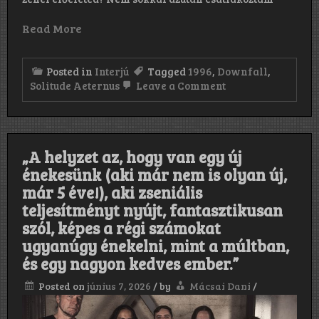
Read More
Posted in
Interjú
Tagged
1996
,
Downfall
,
on
Solitude Aeternus
Leave a Comment
„A
szívemből
énekelek,
és
az
„A helyzet az, hogy van egy új
érzéseimet
adom
énekesünk (aki már nem is olyan új,
bele
már 5 éve!), aki zseniális
a
zenébe,
teljesítményt nyújt, fantasztikusan
akár
szól, képes a régi számokat
tetszik
ugyanúgy énekelni, mint a múltban,
ez
valakinek,
és egy nagyon kedves ember.”
akár
nem.”
Posted on
június 7, 2026
/
by
Mácsai Dani
/