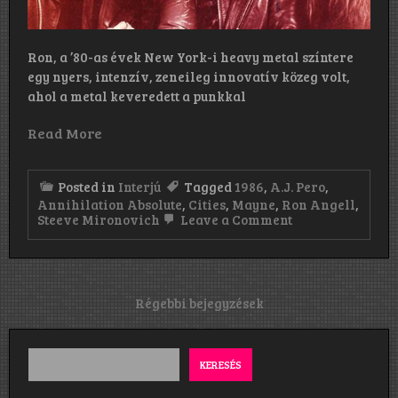
Ron, a ’80-as évek New York-i heavy metal színtere
egy nyers, intenzív, zeneileg innovatív közeg volt,
ahol a metal keveredett a punkkal
Read More
Posted in
Interjú
Tagged
1986
,
A.J. Pero
,
Annihilation Absolute
,
Cities
,
Mayne
,
Ron Angell
,
on
Steeve Mironovich
Leave a Comment
„Újak
voltunk
a
saját
dalok
Bejegyzés
Régebbi bejegyzések
írásában,
navigáció
és
a
korai
KERESÉS
demók
pontosan