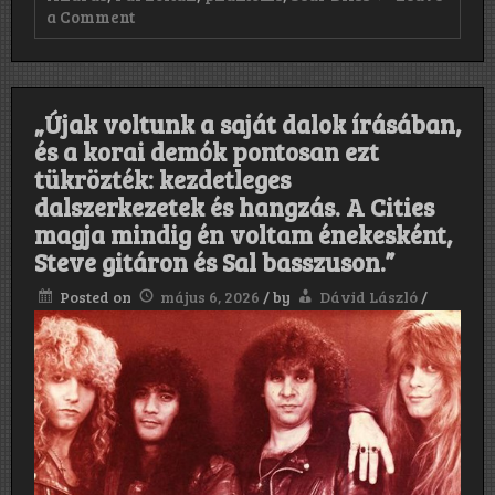
on
a Comment
„Nem
akartunk
tucatzenekar
lenni,
és
„Újak voltunk a saját dalok írásában,
szerintem
és a korai demók pontosan ezt
sikerült
is.
tükrözték: kezdetleges
Fúvós
dalszerkezetek és hangzás. A Cities
hangszer
akkoriban
magja mindig én voltam énekesként,
szinte
Steve gitáron és Sal basszuson.”
senkinél
nem
Posted on
május 6, 2026
/
by
Dávid László
/
volt
metalban.”