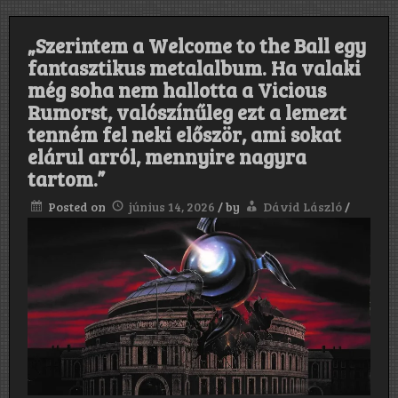
pedig
az
a
„Szerintem a Welcome to the Ball egy
zenekar
volt,
fantasztikus metalalbum. Ha valaki
amelyben
még soha nem hallotta a Vicious
azután
játszottam,
Rumorst, valószínűleg ezt a lemezt
hogy
tenném fel neki először, ami sokat
kirúgtak
elárul arról, mennyire nagyra
az
Erosionból.
tartom.”
Ez
is
Posted on
június 14, 2026
/
by
Dávid László
/
egy
sötét
hangulatú
thrash/speed/heavy
metal
banda
volt.”