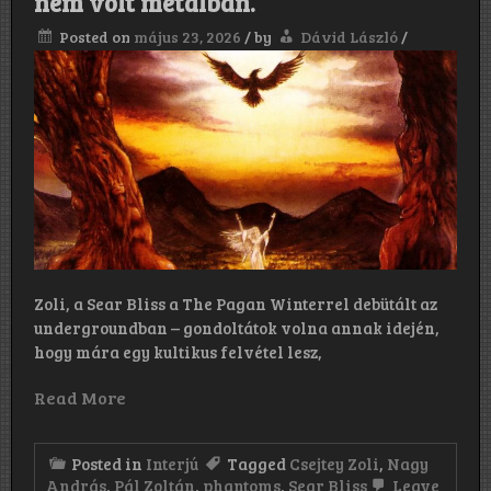
nem volt metalban.”
abból
a
Posted on
május 23, 2026
/
by
Dávid László
/
világból
inspirálódtunk.”
Zoli, a Sear Bliss a The Pagan Winterrel debütált az
undergroundban – gondoltátok volna annak idején,
hogy mára egy kultikus felvétel lesz,
Read More
Posted in
Interjú
Tagged
Csejtey Zoli
,
Nagy
András
,
Pál Zoltán
,
phantoms
,
Sear Bliss
Leave