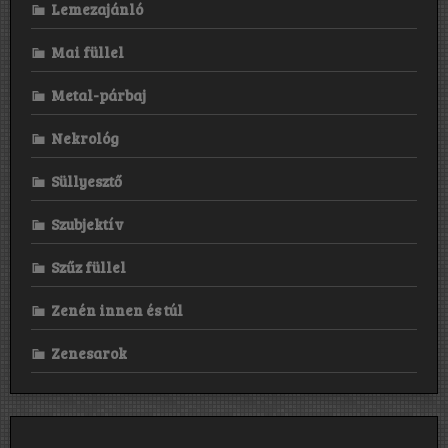
Lemezajánló
Mai füllel
Metal-párbaj
Nekrológ
Süllyesztő
Szubjektív
Szűz füllel
Zenén innen és túl
Zenesarok