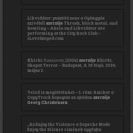
Likvidátor: pusztító zene a Gyöngyös
szívéből
szerzője
Thrash, black metal, and
howling – Akela and Likvidátor are
performing at the City Rock Club –
iLoveSzeged.com
Khirki: Κ​υ​κ​ε​ώ​ν​α​ς (2024)
szerzője
Khirki,
Shapat Terror – Budapest, A 38 Hajó, 2026.
május 2.
Veled is megtörténhet – 1. rész: Amikor a
CopyTrack kopogtat az ajtódon
szerzője
Georg Christensen
„Az Enjoy the Violence a Depeche Mode
Enjoy the Silence címének egyfajta