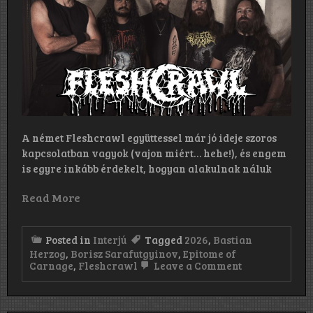
A német Fleshcrawl együttessel már jó ideje szoros
kapcsolatban vagyok (vajon miért… hehe!), és engem
is egyre inkább érdekelt, hogyan alakulnak náluk
Read More
Posted in
Interjú
Tagged
2026
,
Bastian
Herzog
,
Borisz Sarafutgyinov
,
Epitome of
on
Carnage
,
Fleshcrawl
Leave a Comment
„A
helyzet
az,
hogy