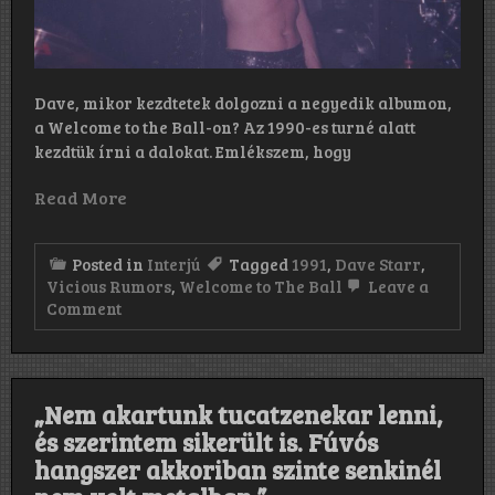
Dave, mikor kezdtetek dolgozni a negyedik albumon,
a Welcome to the Ball-on? Az 1990-es turné alatt
kezdtük írni a dalokat. Emlékszem, hogy
Read More
Posted in
Interjú
Tagged
1991
,
Dave Starr
,
Vicious Rumors
,
Welcome to The Ball
Leave a
on
Comment
„Soha
nem
gondoltam
a
Vicious
„Nem akartunk tucatzenekar lenni,
Rumorsra
és szerintem sikerült is. Fúvós
thrash
zenekarként.
hangszer akkoriban szinte senkinél
Nem
igazán