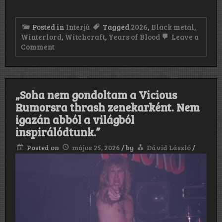
a
múltban,
és
Posted in
Interjú
Tagged
2026
,
Black metal
,
egy
Winterlord
,
Witchcraft
,
Years of Blood
Leave a
nagyon
on
Comment
kedves
„Ő
ember.”
percre
pontosan
jött,
próbáltunk,
„Soha nem gondoltam a Vicious
aztán
Rumorsra thrash zenekarként. Nem
ment
is.
igazán abból a világból
És
inspirálódtunk.”
közben
pogácsákat
meg
Posted on
május 25, 2026
/
by
Dávid László
/
ilyesmiket
evett.”