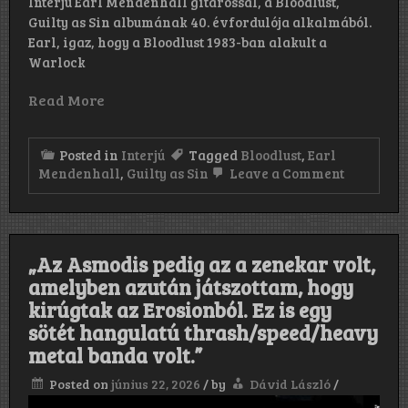
Interjú Earl Mendenhall gitárossal, a Bloodlust,
Guilty as Sin albumának 40. évfordulója alkalmából.
Earl, igaz, hogy a Bloodlust 1983-ban alakult a
Warlock
Read More
Posted in
Interjú
Tagged
Bloodlust
,
Earl
on
Mendenhall
,
Guilty as Sin
Leave a Comment
„Érdekes
módon,
amikor
ma
visszaha
„Az Asmodis pedig az a zenekar volt,
a
Guilty
amelyben azután játszottam, hogy
As
kirúgtak az Erosionból. Ez is egy
Sin-
t,
sötét hangulatú thrash/speed/heavy
számomr
metal banda volt.”
nagyon
nyersnek
Posted on
június 22, 2026
/
by
Dávid László
/
és
befejezet