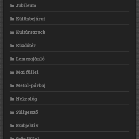
Jubileum
Különbejárat
Kultúrsarock
Küzdőtér
Lemezajánló
Mai füllel
Metal-párbaj
Nekrológ
Süllyesztő
Szubjektív
Szűz füllel