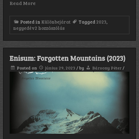
Read More
Posted in
Különbejárat
Tagged
2023
,
Jók,
negyedév
2 hozzászólás
jobbak,
legjobbak:
2023
második
negyedévének
Enisum: Forgotten Mountains (2023)
szubjektív
értékelése
Posted on
június 29, 2023
/
by
Bársony Péter
/
című
bejegyzéshez