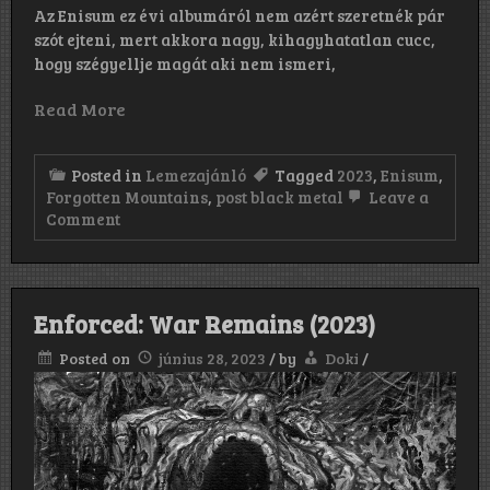
Az Enisum ez évi albumáról nem azért szeretnék pár
szót ejteni, mert akkora nagy, kihagyhatatlan cucc,
hogy szégyellje magát aki nem ismeri,
Read More
Posted in
Lemezajánló
Tagged
2023
,
Enisum
,
Forgotten Mountains
,
post black metal
Leave a
on
Comment
Enisum:
Forgotten
Mountains
(2023)
Enforced: War Remains (2023)
Posted on
június 28, 2023
/
by
Doki
/