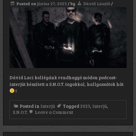
Posted on
június 27, 2023
/
by
Dávid László
/
Dávid Laci kollégánk rendhagyó módon podcast-
interjút készített a S.N.O.T. tagokkal, hallgassátok hát
!
Posted in
Interjú
Tagged
2023
,
Interjú
,
on
S.N.O.T.
Leave a Comment
S.N.O.T.
Interjú