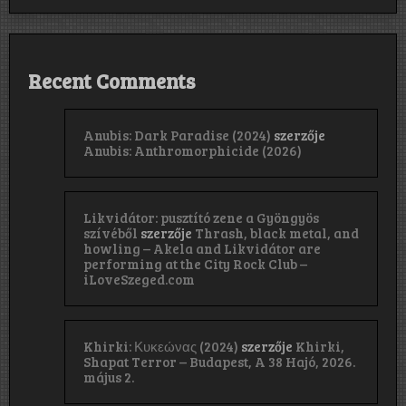
Recent Comments
Anubis: Dark Paradise (2024)
szerzője
Anubis: Anthromorphicide (2026)
Likvidátor: pusztító zene a Gyöngyös
szívéből
szerzője
Thrash, black metal, and
howling – Akela and Likvidátor are
performing at the City Rock Club –
iLoveSzeged.com
Khirki: Κ​υ​κ​ε​ώ​ν​α​ς (2024)
szerzője
Khirki,
Shapat Terror – Budapest, A 38 Hajó, 2026.
május 2.