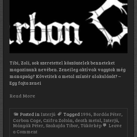
Tibi, Zoli, sok szeretettel köszöntelek benneteket
magazinunk nevében. Zeneileg aktívak vagytok még
manapság? Követitek a metal színtér alakulását? –
Egy fajta zenei
Read More
Posted in
Interjú
Tagged
1996
,
Bordás Péter
,
Carbon Cage
,
Czifra Zoltán
,
death metal
,
Interjú
,
Mányák Péter
,
Szakajda Tibor
,
Tükörkép
Leave
on
a Comment
„Szó