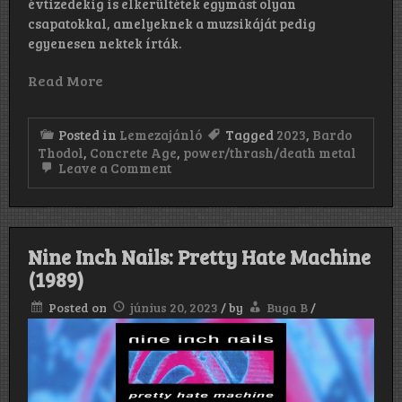
évtizedekig is elkerültétek egymást olyan
csapatokkal, amelyeknek a muzsikáját pedig
egyenesen nektek írták.
Read More
Posted in
Lemezajánló
Tagged
2023
,
Bardo
Thodol
,
Concrete Age
,
power/thrash/death metal
on
Leave a Comment
Concrete
Age:
Bardo
Thodol
(2023)
Nine Inch Nails: Pretty Hate Machine
(1989)
Posted on
június 20, 2023
/
by
Buga B
/