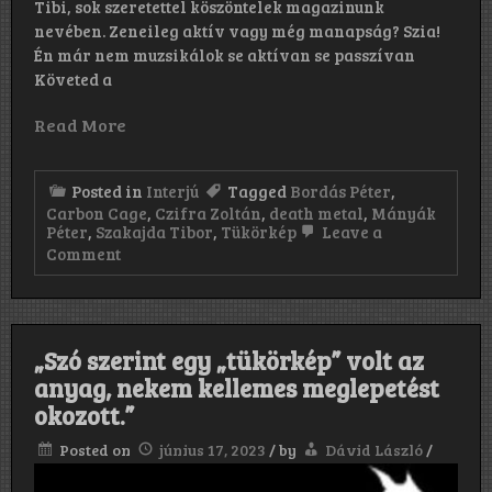
Tibi, sok szeretettel köszöntelek magazinunk
nevében. Zeneileg aktív vagy még manapság? Szia!
Én már nem muzsikálok se aktívan se passzívan
Követed a
Read More
Posted in
Interjú
Tagged
Bordás Péter
,
Carbon Cage
,
Czifra Zoltán
,
death metal
,
Mányák
Péter
,
Szakajda Tibor
,
Tükörkép
Leave a
on
Comment
„Pfúúúúúú
röhögés,
röhögés….
csattant
klubok,
„Szó szerint egy „tükörkép” volt az
izzadtság
anyag, nekem kellemes meglepetést
és
szép
okozott.”
csajok”
Posted on
június 17, 2023
/
by
Dávid László
/