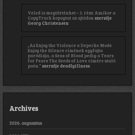
Veled is megtörténhet – 1. rész: Amikor a
CopyTrack kopogtat az ajtódon
szerzője
Georg Christensen
„Az Enjoy the Violence a Depeche Mode
Enjoy the Silence címének egyfajta
paródiája, a Seas of Blood pedig a Tears
for Fears The Seeds of Love címére utaló
poén.”
szerzője
deadlyillness
Archives
2026. augusztus