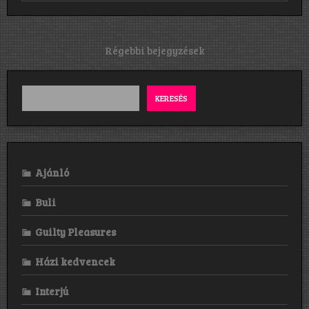
szerint
egy
„tükörkép”
volt
Bejegyzés
Régebbi bejegyzések
az
navigáció
anyag,
nekem
kellemes
KERESÉS
meglepetést
okozott.”
Ajánló
Buli
Guilty Pleasures
Házi kedvencek
Interjú