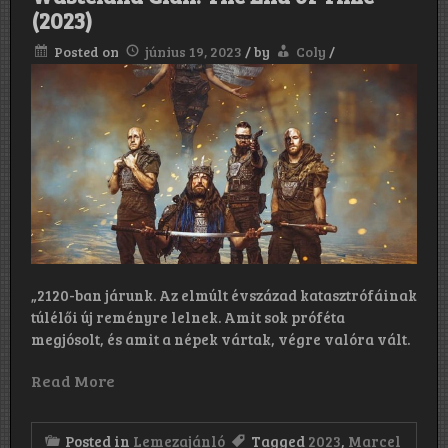
(2023)
(1989)
Posted on
június 19, 2023
/
by
Coly
/
„2120-ban járunk. Az elmúlt évszázad katasztrófáinak
túlélői új reményre lelnek. Amit sok próféta
megjósolt, és amit a népek vártak, végre valóra vált.
Read More
Posted in
Lemezajánló
Tagged
2023
,
Marcel