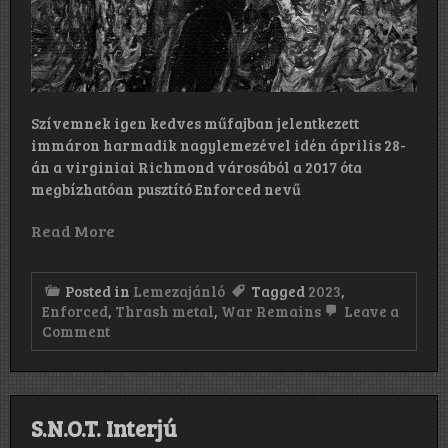
Szívemnek igen kedves műfajban jelentkezett
immáron harmadik nagylemezével idén április 28-
án a virginiai Richmond városából a 2017 óta
megbízhatóan pusztító Enforced nevű
Read More
Posted in
Lemezajánló
Tagged
2023
,
Enforced
,
Thrash metal
,
War Remains
Leave a
on
Comment
Enforced:
War
Remains
(2023)
S.N.O.T. Interjú