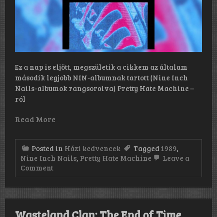
Ez a nap is eljött, megszületik a cikkem az általam
második legjobb NIN-albumnak tartott (Nine Inch
Nails-albumok rangsorolva) Pretty Hate Machine –
ról
Read More
Posted in
Házi kedvencek
Tagged
1989
,
Nine Inch Nails
,
Pretty Hate Machine
Leave a
on
Comment
Nine
Inch
Nails:
Pretty
Hate
Wasteland Clan: The End of Time
Machine