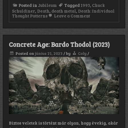
Posted in
Jubileum
Tagged
1993
,
Chuck
Schuldiner
,
Death
,
death metal
,
Death: Individual
on
Thought Patterns
Leave a Comment
Death:
Individual
Thought
Patterns
30.
Concrete Age: Bardo Thodol (2023)
Posted on
június 21, 2023
/
by
Coly
/
Biztos veletek is történt már olyan, hogy évekig, akár