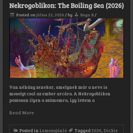
(2026)
Nekrogoblikon: The Boiling Sea (2026)
Posted on
július 22, 2026
/
by
Buga B
/
Van néhány zenekar, amelynek már a neve is
mosolyt csal az ember arcára. A Nekrogoblikon
pontosan ilyen a számomra, így lettem a
Read More
Posted in
Lemezajánló
Tagged
2026
,
Dickie