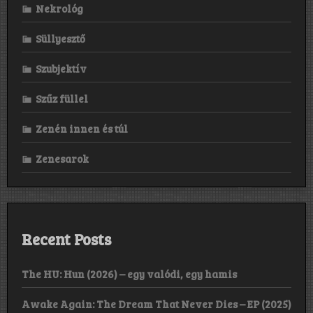
Nekrológ
Süllyesztő
Szubjektív
Szűz füllel
Zenén innen és túl
Zenesarok
Recent Posts
The HU: Hun (2026) – egy valódi, egy hamis
Awake Again: The Dream That Never Dies – EP (2025)