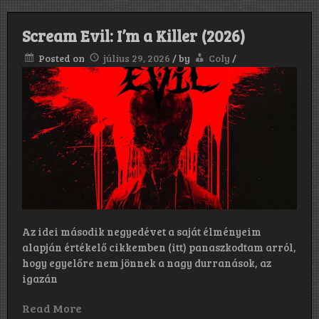
Scream Evil: I’m a Killer (2026)
Posted on
július 29, 2026
/
by
Coly
/
Az idei második negyedévet a saját élményeim
alapján értékelő cikkemben (itt) panaszkodtam arról,
hogy egyelőre nem jönnek a nagy durranások, az
igazán
Read More