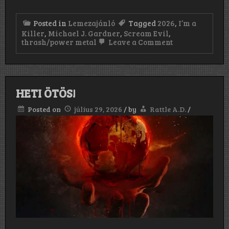
Posted in
Lemezajánló
Tagged
2026
,
I’m a
Killer
,
Michael J. Gardner
,
Scream Evil
,
on
thrash/power metal
Leave a Comment
Scream
Evil:
I’m
a
Killer
HETI ÖTÖS!
(2026)
Posted on
július 29, 2026
/
by
Rattle A.D.
/