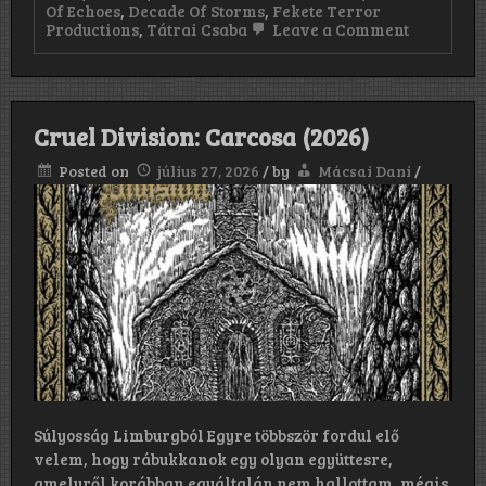
Of Echoes
,
Decade Of Storms
,
Fekete Terror
on
Productions
,
Tátrai Csaba
Leave a Comment
Aornos
–
Decade
Of
Echoes
Cruel Division: Carcosa (2026)
/
Decade
Posted on
július 27, 2026
/
by
Mácsai Dani
/
Of
Storms
(2026)
Súlyosság Limburgból Egyre többször fordul elő
velem, hogy rábukkanok egy olyan együttesre,
amelyről korábban egyáltalán nem hallottam, mégis