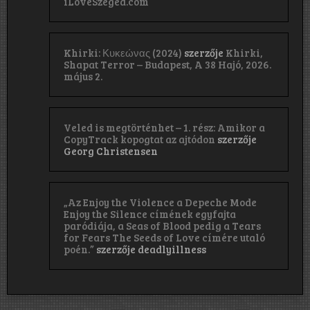
iLoveSzeged.com
Khirki: Κ​υ​κ​ε​ώ​ν​α​ς (2024)
szerzője
Khirki,
Shapat Terror – Budapest, A 38 Hajó, 2026.
május 2.
Veled is megtörténhet – 1. rész: Amikor a
CopyTrack kopogtat az ajtódon
szerzője
Georg Christensen
„Az Enjoy the Violence a Depeche Mode
Enjoy the Silence címének egyfajta
paródiája, a Seas of Blood pedig a Tears
for Fears The Seeds of Love címére utaló
poén.”
szerzője
deadlyillness