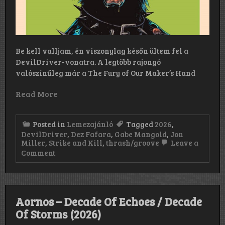
Be kell valljam, én viszonylag későn ültem fel a
DevilDriver-vonatra. A legtöbb rajongó
valószínűleg már a The Fury of Our Maker’s Hand
Read More
Posted in
Lemezajánló
Tagged
2026
,
DevilDriver
,
Dez Fafara
,
Gabe Mangold
,
Jon
Miller
,
Strike and Kill
,
thrash/groove
Leave a
on
Comment
DevilDriver:
Strike
and
Kill
(2026)
Aornos – Decade Of Echoes / Decade
Of Storms (2026)