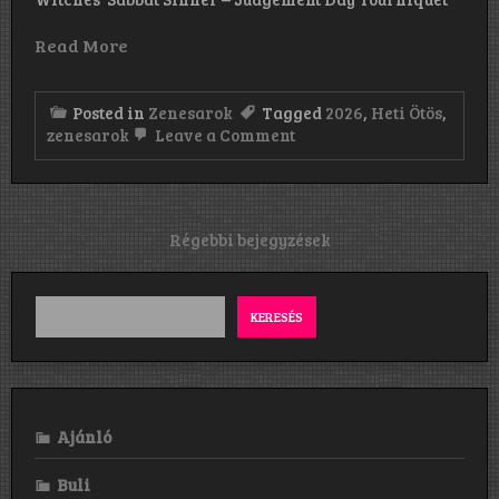
Read More
Posted in
Zenesarok
Tagged
2026
,
Heti Ötös
,
on
zenesarok
Leave a Comment
HETI
ÖTÖS!
Bejegyzés
Régebbi bejegyzések
navigáció
KERESÉS
Ajánló
Buli