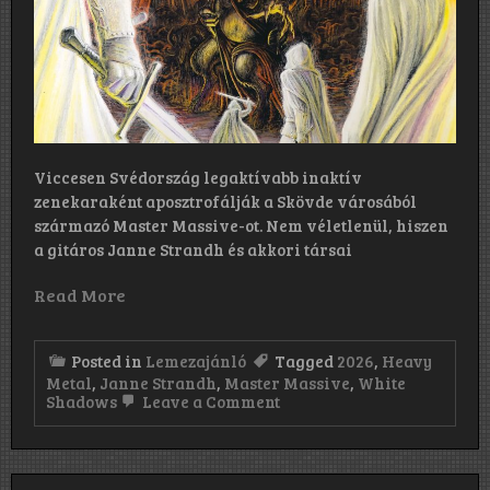
Viccesen Svédország legaktívabb inaktív
zenekaraként aposztrofálják a Skövde városából
származó Master Massive-ot. Nem véletlenül, hiszen
a gitáros Janne Strandh és akkori társai
Read More
Posted in
Lemezajánló
Tagged
2026
,
Heavy
Metal
,
Janne Strandh
,
Master Massive
,
White
on
Shadows
Leave a Comment
Master
Massive:
White
Shadows