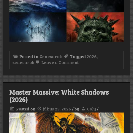
Posted in
Zenesarok
Tagged
2026
,
on
zenesarok
Leave a Comment
Rattle-
rádió
XXXI.
Master Massive: White Shadows
(2026)
Posted on
július 23, 2026
/
by
Coly
/