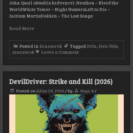
John Quail aktuális kedvencei: Heathen – Bleed the
WorldWhite Tower – Night HuntersLeft to Die –
Initium MortisDokken – The Lost Songs:
Read More
Posted in
Zenesarok
Tagged
2024
,
Heti Ötös
,
on
zenesarok
Leave a Comment
HETI
ÖTÖS!
DevilDriver: Strike and Kill (2026)
Posted on
július 28, 2026
/
by
Buga B
/