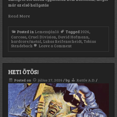
már az első hallgatás
Read More
Posted in
Lemezajánló
Tagged
2026
,
Carcosa
,
Cruel Division
,
David Hofmann
,
hardcore/metal
,
Lukas Reifenscheidt
,
Tobias
on
Stendebach
Leave a Comment
Cruel
Division:
Carcosa
(2026)
HETI ÖTÖS!
Posted on
július 27, 2026
/
by
Rattle A.D.
/