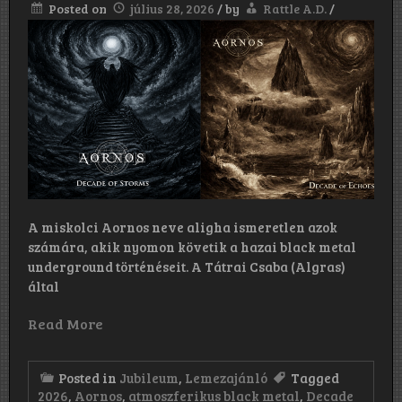
Posted on
július 28, 2026
/
by
Rattle A.D.
/
A miskolci Aornos neve aligha ismeretlen azok
számára, akik nyomon követik a hazai black metal
underground történéseit. A Tátrai Csaba (Algras)
által
Read More
Posted in
Jubileum
,
Lemezajánló
Tagged
2026
,
Aornos
,
atmoszferikus black metal
,
Decade