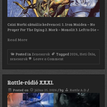
Csizi Norbi aktuális kedvencei: 1. Iron Maiden – No
Prayer For The Dying 2. Mork – Monolit 3. Left to Die –
Read More
Posted in
Zenesarok
Tagged
2026
,
Heti Ötös
,
on
zenesarok
Leave a Comment
HETI
ÖTÖS!
Rattle-rádió XXXI.
Posted on
július 25, 2026
/
by
Rattle A.D.
/