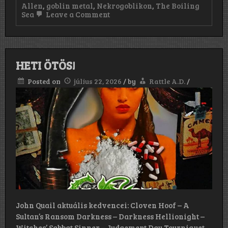
Allen
,
goblin metal
,
Nekrogoblikon
,
The Boiling
on
Sea
Leave a Comment
Nekrogoblikon:
The
Boiling
Sea
(2026)
HETI ÖTÖS!
Posted on
július 22, 2026
/
by
Rattle A.D.
/
John Quail aktuális kedvencei: Cloven Hoof – A
Sultan’s Ransom Darkness – Darkness Hellionight –
Witches’ Sabbat Sinner – Judgement Day Tourniquet