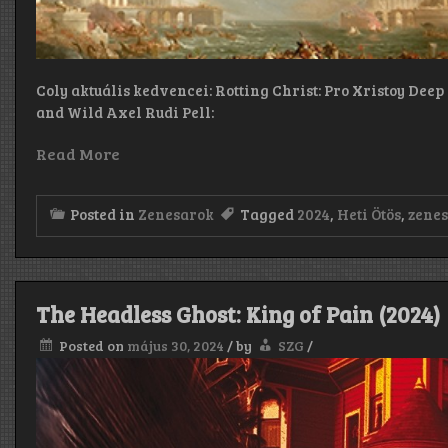
Coly aktuális kedvencei: Rotting Christ: Pro Xristoy Deep 
and Wild Axel Rudi Pell:
Read More
Posted in
Zenesarok
Tagged
2024
,
Heti Ötös
,
zene
The Headless Ghost: King of Pain (2024)
Posted on
május 30, 2024
/
by
SZG
/