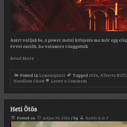
Azért valljuk be, a power metal kifejezés ma már egy elé
évvel ezelőtt, ha valamire ráaggatták
Read More
Posted in
Lemezajánló
Tagged
2024
,
Alberto Biffi
on
Headless Ghost
Leave a Comment
The
Headless
Ghost:
King
of
Heti Ötös
Pain
(2024)
Posted on
május 30, 2024
/
by
Rattle A.D.
/