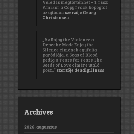
Veled is megtörténhet – 1. rész:
Amikor a CopyTrack kopogtat
az ajtódon
szerzője
Georg
Christensen
„Az Enjoy the Violence a
Depeche Mode Enjoy the
Silence címének egyfajta
paródiája, a Seas of Blood
pedig a Tears for Fears The
Seeds of Love címére utaló
poén.”
szerzője
deadlyillness
Archives
2026. augusztus