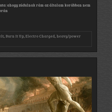
best
it
mata: ahogy zúdulnak rám az általam korábban nem
could
során
be.
A
very
very
original
song
elt
,
Burn It Up
,
Electro Charged
,
heavy/power
writer.”
t:
:
n