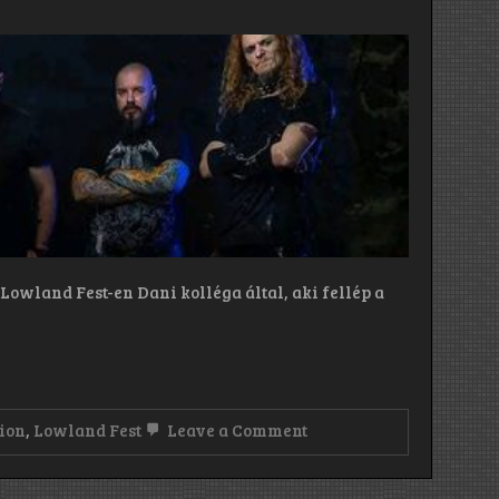
a Lowland Fest-en Dani kolléga által, aki fellép a
on
tion
,
Lowland Fest
Leave a Comment
Deprived
of
Salvation: