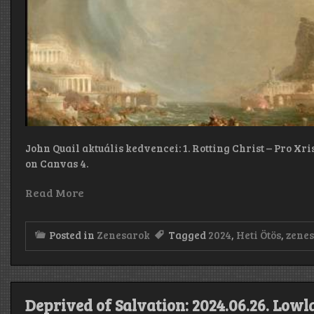
John Quail aktuális kedvencei: 1. Rotting Christ – Pro Xri
on Canvas 4.
Read More
Posted in
Zenesarok
Tagged
2024
,
Heti Ötös
,
zene
Deprived of Salvation: 2024.06.26. Lowl