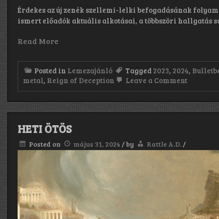
Érdekes az új zenék szellemi-lelki befogadásának folya
ismert előadók aktuális alkotásai, a többszöri hallgatás 
Read More
Posted in
Lemezajánló
Tagged
2023
,
2024
,
Bulletb
on
metal
,
Reign of Deception
Leave a Comment
Bulletbel
Burn
It
Up
(2023)
HETI ÖTÖS
&
Electro
Posted on
május 31, 2024
/
by
Rattle A.D.
/
Charged
Reign
of
Deceptio
(2024)