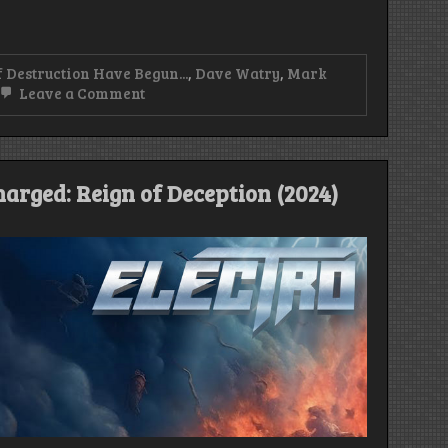
 Destruction Have Begun...
,
Dave Watry
,
Mark
on
Leave a Comment
„Bill
was
special
and
very
Charged: Reign of Deception (2024)
gifted.
He
also
worked
at
it
very
hard
and
was
dedicated
to
making
Warlord
the