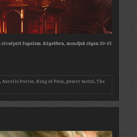
g elcsépelt fogalom. Régebben, mondjuk olyan 20-25
,
Aurelio Parise
,
King of Pain
,
power metal
,
The