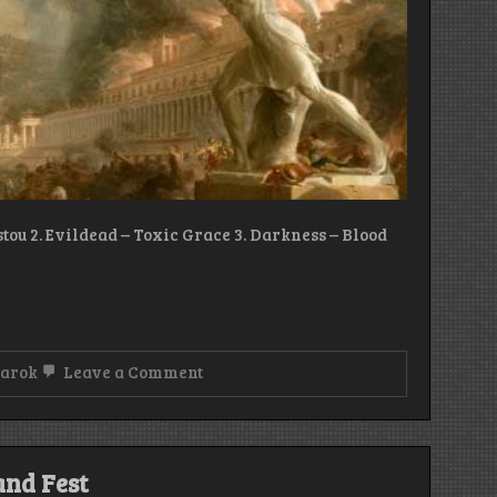
stou 2. Evildead – Toxic Grace 3. Darkness – Blood
on
sarok
Leave a Comment
Heti
Ötös
and Fest