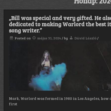
Hónap:
202
„Bill was special and very gifted. He a
dedicated to making Warlord the best it
song writer.”
Posted on
május 31, 2024
/
by
Dávid László
/
Mark, Warlord was formed in 1980 in Los Angeles, how di
first