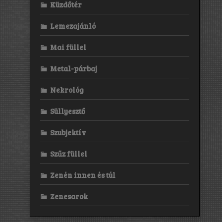
Küzdőtér
Lemezajánló
Mai füllel
Metal-párbaj
Nekrológ
Süllyesztő
Szubjektív
Szűz füllel
Zenén innen és túl
Zenesarok