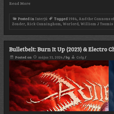
Read More
Posted in
Interjú
Tagged
1984
,
And the Cannons of
Zonder
,
Rick Cunningham
,
Warlord
,
William J Tsamis
Bulletbelt: Burn It Up (2023) & Electro 
Posted on
május 31, 2024
/
by
Coly
/