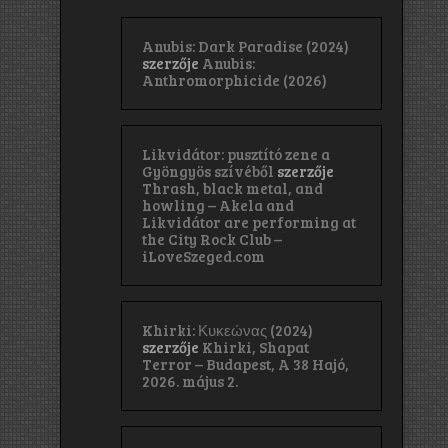
Anubis: Dark Paradise (2024)
szerzője
Anubis:
Anthromorphicide (2026)
Likvidátor: pusztító zene a
Gyöngyös szívéből
szerzője
Thrash, black metal, and
howling – Akela and
Likvidátor are performing at
the City Rock Club –
iLoveSzeged.com
Khirki: Κ​υ​κ​ε​ώ​ν​α​ς (2024)
szerzője
Khirki, Shapat
Terror – Budapest, A 38 Hajó,
2026. május 2.