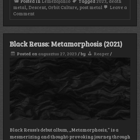
Posted in
Lemezajánló
Tagged
2023
,
death
metal
,
Descent
,
Orbit Culture
,
post metal
Leave a
on
Comment
Orbit
Culture:
Descent
(2023)
I.
Black Reuss: Metamorphosis (2021)
Posted on
augusztus 27, 2023
/
by
Reaper
/
Black Reuss’s debut album, „Metamorphosis,” is a
mesmerizing and thought-provoking journey through