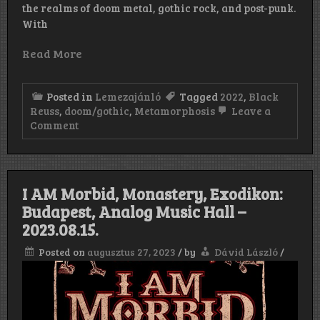
the realms of doom metal, gothic rock, and post-punk.
With
Read More
Posted in
Lemezajánló
Tagged
2022
,
Black
Reuss
,
doom/gothic
,
Metamorphosis
Leave a
on
Comment
Black
Reuss:
Metamorphosis
(2021)
I AM Morbid, Monastery, Exodikon:
Budapest, Analog Music Hall –
2023.08.15.
Posted on
augusztus 27, 2023
/
by
Dávid László
/