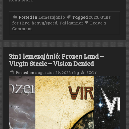
Posted in
Lemezajánló
Tagged
2023
,
Guns
for Hire
,
heavy/speed
,
Tailgunner
Leave a
on
Comment
Tailgunner:
Guns
for
Hire
(2023)
3in1 lemezajánló: Frozen Land –
Virgin Steele – Vision Denied
Posted on
augusztus 29, 2023
/
by
SZG
/