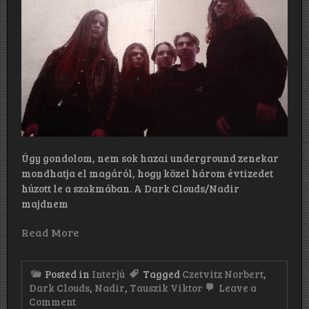
Úgy gondolom, nem sok hazai underground zenekar
mondhatja el magáról, hogy közel három évtizedet
húzott le a szakmában. A Dark Clouds/Nadir
majdnem
Read More
Posted in
Interjú
Tagged
Czetvitz Norbert
,
Dark Clouds
,
Nadir
,
Tauszik Viktor
Leave a
on
Comment