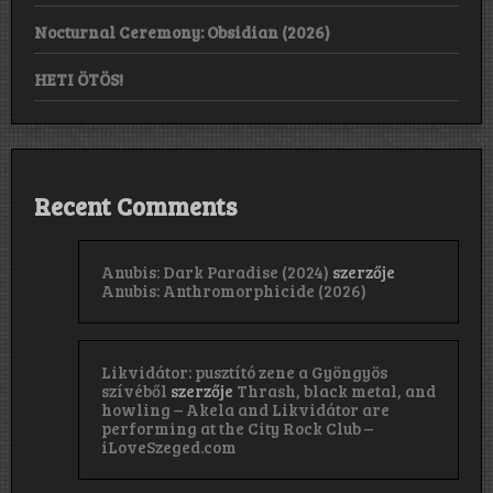
Nocturnal Ceremony: Obsidian (2026)
HETI ÖTÖS!
Recent Comments
Anubis: Dark Paradise (2024)
szerzője
Anubis: Anthromorphicide (2026)
Likvidátor: pusztító zene a Gyöngyös
szívéből
szerzője
Thrash, black metal, and
howling – Akela and Likvidátor are
performing at the City Rock Club –
iLoveSzeged.com