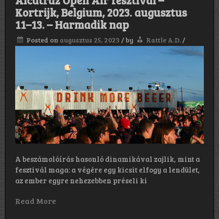
Budapest,
Kortrijk, Belgium, 2023. augusztus
Analog
Music
11–13. – Harmadik nap
Hall
–
Posted on
augusztus 25, 2023
/
by
Rattle A.D.
/
2023.08.15.
A beszámolóírás hasonló dinamikával zajlik, mint a
fesztivál maga: a végére egy kicsit elfogy a lendület,
az ember egyre nehezebben préseli ki
Read More