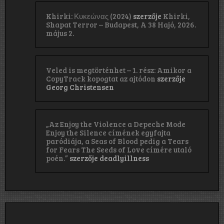
Khirki: Κ​υ​κ​ε​ώ​ν​α​ς (2024)
szerzője
Khirki,
Shapat Terror – Budapest, A 38 Hajó, 2026.
május 2.
Veled is megtörténhet – 1. rész: Amikor a
CopyTrack kopogtat az ajtódon
szerzője
Georg Christensen
„Az Enjoy the Violence a Depeche Mode
Enjoy the Silence címének egyfajta
paródiája, a Seas of Blood pedig a Tears
for Fears The Seeds of Love címére utaló
poén.”
szerzője
deadlyillness