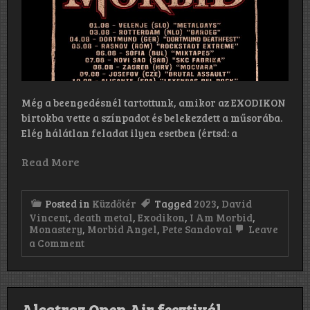
Még a beengedésnél tartottunk, amikor az EXODIKON
birtokba vette a színpadot és belekezdett a műsorába.
Elég hálátlan feladat ilyen esetben (értsd: a
Read More
Posted in
Küzdőtér
Tagged
2023
,
David
Vincent
,
death metal
,
Exodikon
,
I Am Morbid
,
Monastery
,
Morbid Angel
,
Pete Sandoval
Leave
on
a Comment
I
AM
Morbid,
Monastery,
Exodikon:
Alcatraz Open Air fesztivál –