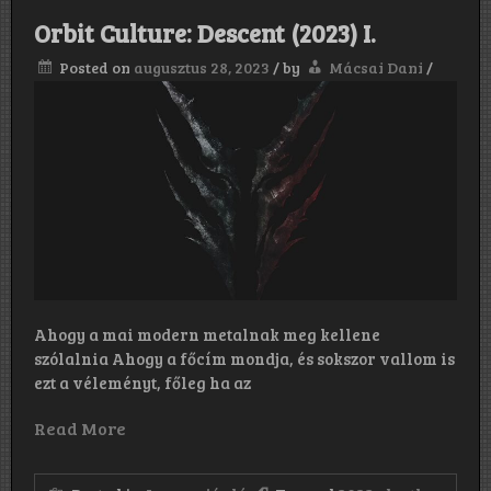
(2023)
II.
Orbit Culture: Descent (2023) I.
Posted on
augusztus 28, 2023
/
by
Mácsai Dani
/
Ahogy a mai modern metalnak meg kellene
szólalnia Ahogy a főcím mondja, és sokszor vallom is
ezt a véleményt, főleg ha az
Read More