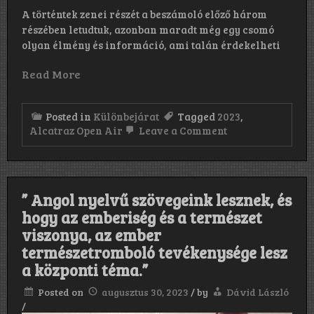
A történtek zenei részét a beszámoló előző három
részében letudtuk, azonban maradt még egy csomó
olyan élmény és információ, ami talán érdekelheti
Read More
Posted in
Különbejárat
Tagged
2023
,
on
Alcatraz Open Air
Leave a Comment
Alcatraz
Open
Air
fesztivál
–
” Angol nyelvű szövegeink lesznek, és
Kortrijk,
Belgium,
hogy az emberiség és a természet
2023.
viszonya, az ember
augusztus
11–
természetromboló tevékenysége lesz
13.
a központi téma.”
–
Összegzés
Posted on
augusztus 30, 2023
/
by
Dávid László
/