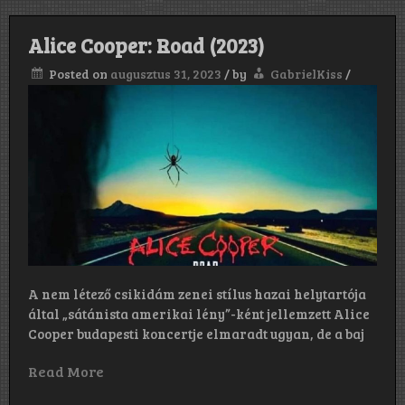
Alice Cooper: Road (2023)
Posted on
augusztus 31, 2023
/
by
GabrielKiss
/
A nem létező csikidám zenei stílus hazai helytartója
által „sátánista amerikai lény”-ként jellemzett Alice
Cooper budapesti koncertje elmaradt ugyan, de a baj
Read More