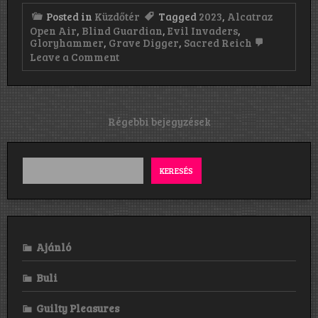
Posted in
Küzdőtér
Tagged
2023
,
Alcatraz
Open Air
,
Blind Guardian
,
Evil Invaders
,
Gloryhammer
,
Grave Digger
,
Sacred Reich
on
Leave a Comment
Alcatraz
Open
Air
fesztivál
–
Bejegyzés
Régebbi bejegyzések
Kortrijk,
navigáció
Belgium,
2023.
augusztus
KERESÉS
11–
13.
–
Harmadik
nap
Ajánló
Buli
Guilty Pleasures