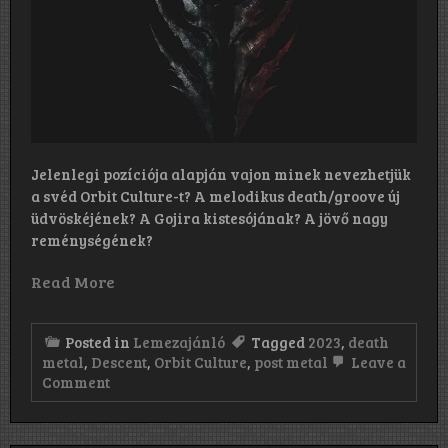
Jelenlegi pozíciója alapján vajon minek nevezhetjük
a svéd Orbit Culture-t? A melodikus death/groove új
üdvöskéjének? A Gojira kistesójának? A jövő nagy
reménységének?
Read More
Posted in
Lemezajánló
Tagged
2023
,
death
metal
,
Descent
,
Orbit Culture
,
post metal
Leave a
on
Comment
Orbit
Culture:
Descent