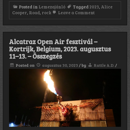
Posted in
Lemezajánló
Tagged
2023
,
Alice
on
Cooper
,
Road
,
rock
Leave a Comment
Alice
Cooper:
Road
(2023)
Alcatraz Open Air fesztivál –
Kortrijk, Belgium, 2023. augusztus
11–13. – Összegzés
Posted on
augusztus 30, 2023
/
by
Rattle A.D.
/