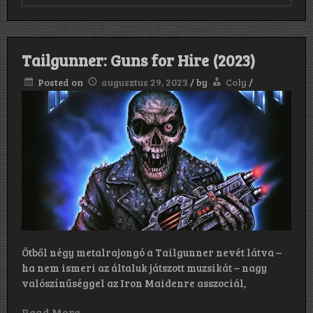
”
Angol
nyelvű
szövegeink
lesznek,
Tailgunner: Guns for Hire (2023)
és
hogy
Posted on
augusztus 29, 2023
/
by
Coly
/
az
emberiség
és
a
természet
viszonya,
az
ember
természetromboló
tevékenysége
lesz
a
központi
téma.”
Ötből négy metalrajongó a Tailgunner nevét látva –
ha nem ismeri az általuk játszott muzsikát – nagy
valószínűséggel az Iron Maidenre asszociál,
Read More