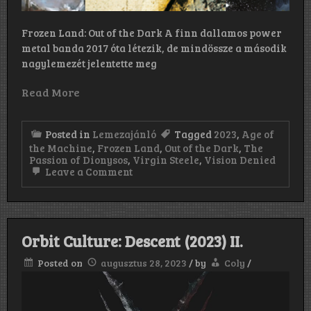
Frozen Land: Out of the Dark A finn dallamos power
metal banda 2017 óta létezik, de mindössze a második
nagylemezét jelentette meg
Read More
Posted in
Lemezajánló
Tagged
2023
,
Age of
the Machine
,
Frozen Land
,
Out of the Dark
,
The
Passion of Dionysos
,
Virgin Steele
,
Vision Denied
on
Leave a Comment
3in1
lemezajánló:
Frozen
Land
–
Orbit Culture: Descent (2023) II.
Virgin
Steele
Posted on
augusztus 28, 2023
/
by
Coly
/
–
Vision
Denied