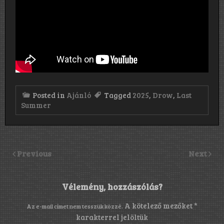
Posted in
Ajánló
Tagged
2025
,
Drow
,
Last
Summer
Previous
Next
Vélemény, hozzászólás?
A kötelező mezőket
*
Az e-mail címet nem tesszük közzé.
karakterrel jelöltük