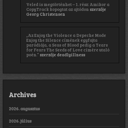
Veled is megtörténhet – 1. rész: Amikor a
CopyTrack kopogtat az ajtódon
szerzője
Georg Christensen
„Az Enjoy the Violence a Depeche Mode
Enjoy the Silence címének egyfajta
paródiája, a Seas of Blood pedig a Tears
for Fears The Seeds of Love címére utaló
poén.”
szerzője
deadlyillness
Archives
2026. augusztus
2026. július