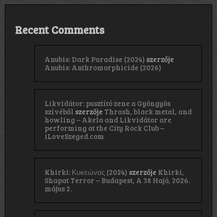
Recent Comments
Anubis: Dark Paradise (2024)
szerzője
Anubis: Anthromorphicide (2026)
Likvidátor: pusztító zene a Gyöngyös
szívéből
szerzője
Thrash, black metal, and
howling – Akela and Likvidátor are
performing at the City Rock Club –
iLoveSzeged.com
Khirki: Κ​υ​κ​ε​ώ​ν​α​ς (2024)
szerzője
Khirki,
Shapat Terror – Budapest, A 38 Hajó, 2026.
május 2.