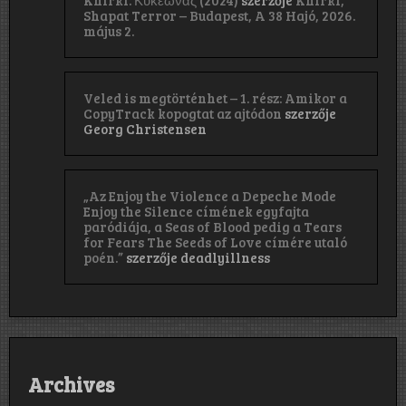
Shapat Terror – Budapest, A 38 Hajó, 2026.
május 2.
Veled is megtörténhet – 1. rész: Amikor a
CopyTrack kopogtat az ajtódon
szerzője
Georg Christensen
„Az Enjoy the Violence a Depeche Mode
Enjoy the Silence címének egyfajta
paródiája, a Seas of Blood pedig a Tears
for Fears The Seeds of Love címére utaló
poén.”
szerzője
deadlyillness
Archives