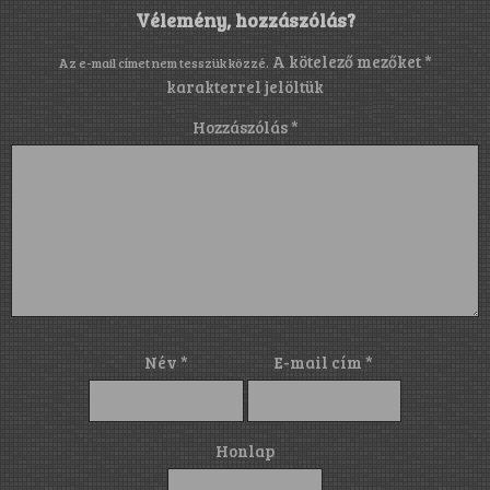
Vélemény, hozzászólás?
A kötelező mezőket
*
Az e-mail címet nem tesszük közzé.
karakterrel jelöltük
Hozzászólás
*
Név
*
E-mail cím
*
Honlap