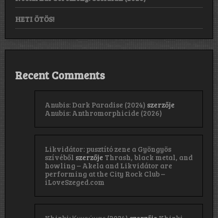
HETI ÖTÖS!
Recent Comments
Anubis: Dark Paradise (2024)
szerzője
Anubis: Anthromorphicide (2026)
Likvidátor: pusztító zene a Gyöngyös
szívéből
szerzője
Thrash, black metal, and
howling – Akela and Likvidátor are
performing at the City Rock Club –
iLoveSzeged.com
Khirki: Κ​υ​κ​ε​ώ​ν​α​ς (2024)
szerzője
Khirki,