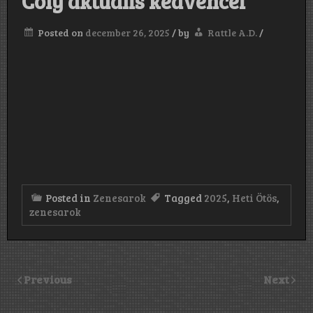
Coly aktuális kedvencei
Posted on
december 26, 2025
/
by
Rattle A.D.
/
Posted in
Zenesarok
Tagged
2025
,
Heti Ötös
,
zenesarok
Previous
Next