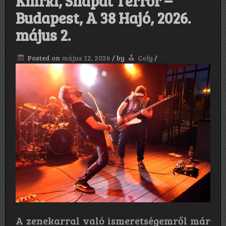
Khirki, Shapat Terror –
Budapest, A 38 Hajó, 2026.
május 2.
Posted on
május 12, 2026
/
by
Coly
/
A zenekarral való ismeretségemről már