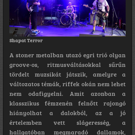
Shapat Terror
A stoner metalban utazó egri trió olyan
groove-os, ritmusváltásokkal sűrűn
tördelt muzsikát játszik, amelyre a
változatos témák, riffek okán nem lehet
nem odafigyelni. Amit azonban a
klasszikus fémzenén felnőtt rajongó
hiányolhat a dalokból, az a jó
értelemben vett slágeresség, a
hallgatóban megmaradó dallamok,