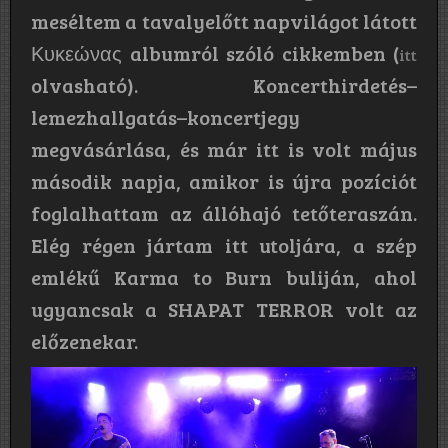
meséltem a tavalyelőtt napvilágot látott
Κ​υ​κ​ε​ώ​ν​α​ς albumról szóló cikkemben (
itt
olvasható). Koncerthirdetés–
lemezhallgatás–koncertjegy
megvásárlása, és már itt is volt május
második napja, amikor is újra pozíciót
foglalhattam az állóhajó tetőteraszán.
Elég régen jártam itt utoljára, a szép
emlékű Karma to Burn buliján, ahol
ugyancsak a SHAPAT TERROR volt az
előzenekar.