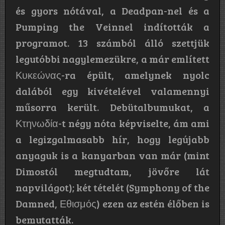
és gyors nótával, a Deadpan-nel és a
Pumping the Veinnel indították a
programot. 13 számból álló szettjük
legutóbbi nagylemezükre, a már említett
Κ​υ​κ​ε​ώ​ν​α​ς-ra épült, amelynek nyolc
dalából egy kivételével valamennyi
műsorra került. Debütalbumukat, a
Κτηνωδία-t négy nóta képviselte, ám ami
a legizgalmasabb hír, hogy legújabb
anyaguk is a kanyarban van már (mint
Dimostól megtudtam, jövőre lát
napvilágot); két tételét (Symphony of the
Damned, Εθισμός) ezen az estén élőben is
bemutatták.