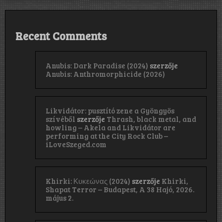
Recent Comments
Anubis: Dark Paradise (2024)
szerzője
Anubis: Anthromorphicide (2026)
Likvidátor: pusztító zene a Gyöngyös
szívéből
szerzője
Thrash, black metal, and
howling – Akela and Likvidátor are
performing at the City Rock Club –
iLoveSzeged.com
Khirki: Κ​υ​κ​ε​ώ​ν​α​ς (2024)
szerzője
Khirki,
Shapat Terror – Budapest, A 38 Hajó, 2026.
május 2.