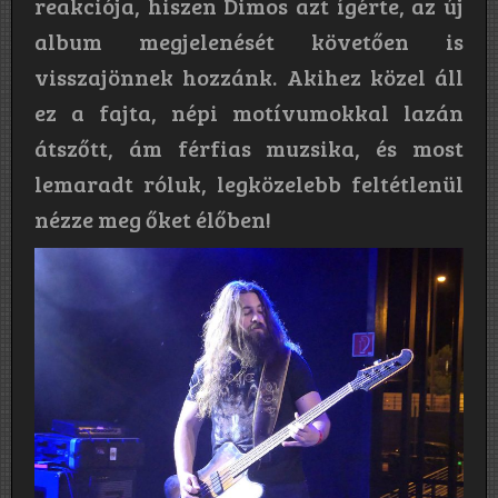
reakciója, hiszen Dimos azt ígérte, az új
album megjelenését követően is
visszajönnek hozzánk. Akihez közel áll
ez a fajta, népi motívumokkal lazán
átszőtt, ám férfias muzsika, és most
lemaradt róluk, legközelebb feltétlenül
nézze meg őket élőben!