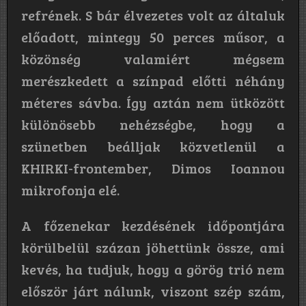
refrének. S bár élvezetes volt az általuk
előadott, mintegy 50 perces műsor, a
közönség valamiért mégsem
merészkedett a színpad előtti néhány
méteres sávba. Így aztán nem ütközött
különösebb nehézségbe, hogy a
szünetben beálljak közvetlenül a
KHIRKI-frontember, Dimos Ioannou
mikrofonja elé.
A főzenekar kezdésének időpontjára
körülbelül százan jöhettünk össze, ami
kevés, ha tudjuk, hogy a görög trió nem
először járt nálunk, viszont szép szám,