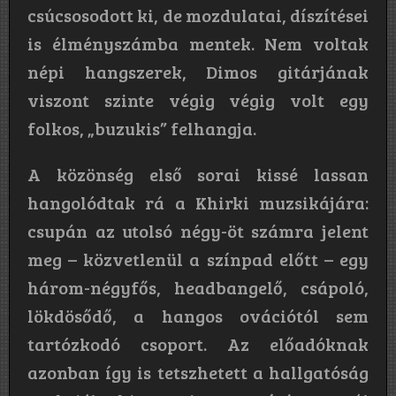
csúcsosodott ki, de mozdulatai, díszítései
is élményszámba mentek. Nem voltak
népi hangszerek, Dimos gitárjának
viszont szinte végig végig volt egy
folkos, „buzukis” felhangja.
A közönség első sorai kissé lassan
hangolódtak rá a Khirki muzsikájára:
csupán az utolsó négy-öt számra jelent
meg – közvetlenül a színpad előtt – egy
három-négyfős, headbangelő, csápoló,
lökdösődő, a hangos ovációtól sem
tartózkodó csoport. Az előadóknak
azonban így is tetszhetett a hallgatóság