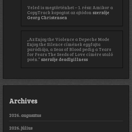
Veled is megtörténhet – 1. rész: Amikor a
CopyTrack kopogtat az ajtódon
szerzője
Georg Christensen
„Az Enjoy the Violence a Depeche Mode
Enjoy the Silence címének egyfajta
paródiája, a Seas of Blood pedig a Tears
for Fears The Seeds of Love címére utaló
poén.”
szerzője
deadlyillness
Archives
2026. augusztus
2026. július