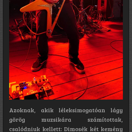
Azoknak, akik léleksimogatóan lágy
görög muzsikára számítottak,
csalódniuk kellett: Dimosék két kemény