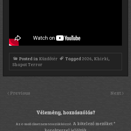
Posted in
Küzdőtér
Tagged
2026
,
Khirki
,
Shapat Terror
Previous
Next
Vélemény, hozzászólás?
A kötelező mezőket
*
Az e-mail címet nem tesszük közzé.
karakterrel jelöltük