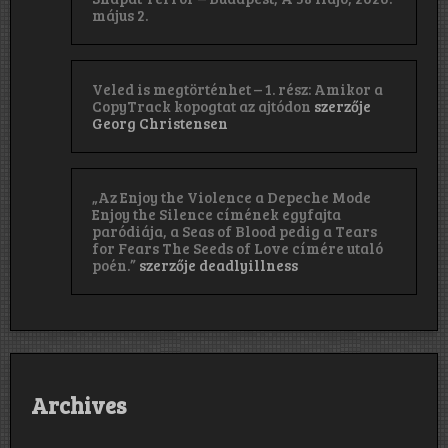
május 2.
Veled is megtörténhet – 1. rész: Amikor a
CopyTrack kopogtat az ajtódon
szerzője
Georg Christensen
„Az Enjoy the Violence a Depeche Mode
Enjoy the Silence címének egyfajta
paródiája, a Seas of Blood pedig a Tears
for Fears The Seeds of Love címére utaló
poén.”
szerzője
deadlyillness
Archives