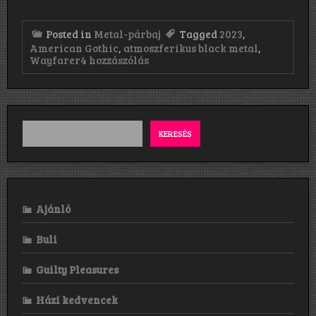
Posted in
Metal-párbaj
Tagged
2023
,
American Gothic
,
atmoszferikus black metal
,
Majka
Wayfarer
4 hozzászólás
–
Reaper:
Wayfarer
–
American
Gothic
KERESÉS
(2023)
című
bejegyzéshez
Ajánló
Buli
Guilty Pleasures
Házi kedvencek