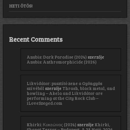
HETI ÖTÖS!
Recent Comments
Anubis: Dark Paradise (2024)
szerzője
Anubis: Anthromorphicide (2026)
Likvidátor: pusztító zene a Gyöngyös
szívéből
szerzője
Thrash, black metal, and
howling – Akela and Likvidátor are
performing at the City Rock Club –
iLoveSzeged.com
Khirki: Κ​υ​κ​ε​ώ​ν​α​ς (2024)
szerzője
Khirki,
Shapat Terror – Budapest, A 38 Hajó, 2026.