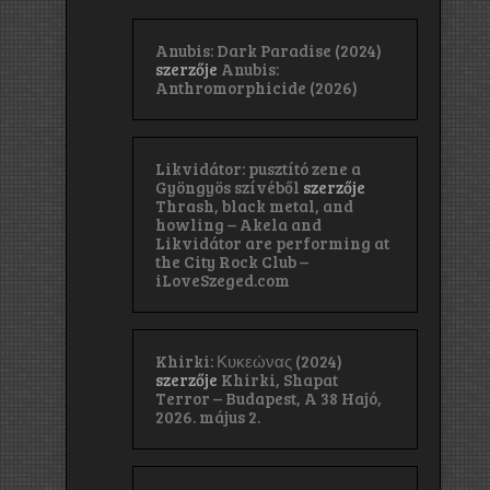
Anubis: Dark Paradise (2024)
szerzője
Anubis:
Anthromorphicide (2026)
Likvidátor: pusztító zene a
Gyöngyös szívéből
szerzője
Thrash, black metal, and
howling – Akela and
Likvidátor are performing at
the City Rock Club –
iLoveSzeged.com
Khirki: Κ​υ​κ​ε​ώ​ν​α​ς (2024)
szerzője
Khirki, Shapat
Terror – Budapest, A 38 Hajó,
2026. május 2.