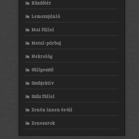
Küzdőtér
Lemezajánló
Mai füllel
Metal-párbaj
Nekrológ
Süllyesztő
Szubjektív
Szűz füllel
Zenén innen és túl
Zenesarok