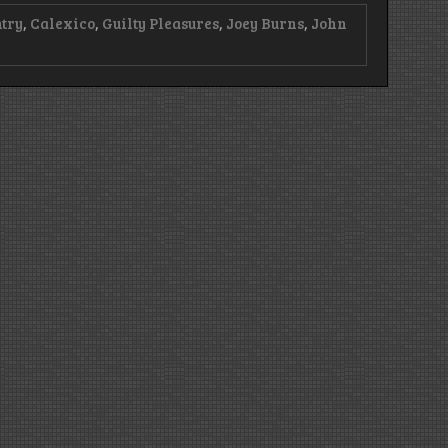
ntry
,
Calexico
,
Guilty Pleasures
,
Joey Burns
,
John