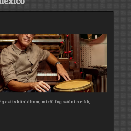
lexico
 azt is kitaláltam, miről fog szólni a cikk,