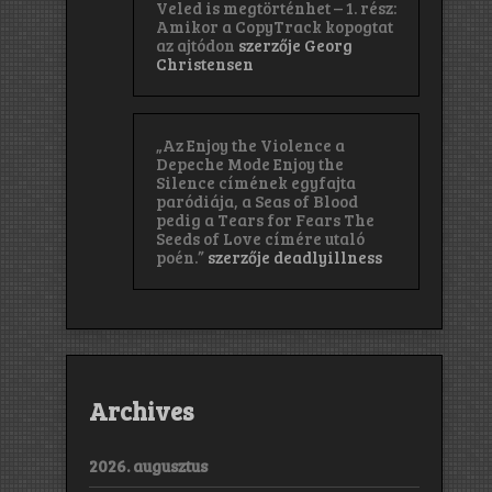
Veled is megtörténhet – 1. rész:
Amikor a CopyTrack kopogtat
az ajtódon
szerzője
Georg
Christensen
„Az Enjoy the Violence a
Depeche Mode Enjoy the
Silence címének egyfajta
paródiája, a Seas of Blood
pedig a Tears for Fears The
Seeds of Love címére utaló
poén.”
szerzője
deadlyillness
Archives
2026. augusztus