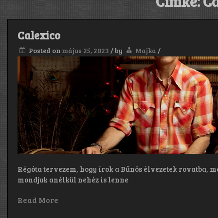
Címke:
Ca
Calexico
Posted on
május 25, 2023
/
by
Majka
/
Régóta tervezem, hogy írok a Bűnös élvezetek rovatba, még
mondjuk anélkül nehéz is lenne
Read More