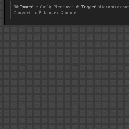
Posted in
Guilty Pleasures
Tagged
alternatív cou
on
Convertino
Leave a Comment
Calexico