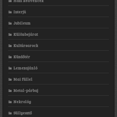
Házi kedvencek
Interjú
Jubileum
Különbejárat
Kultúrsarock
Küzdőtér
Lemezajánló
Mai füllel
Metal-párbaj
Nekrológ
Süllyesztő