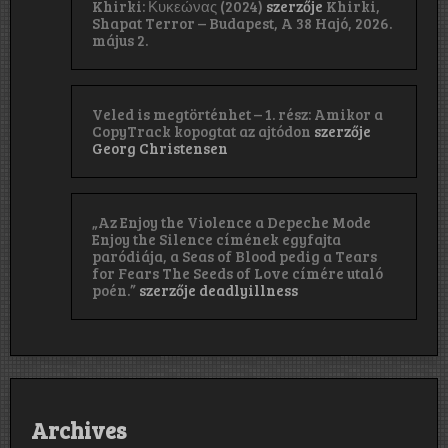
Khirki: Κ​υ​κ​ε​ώ​ν​α​ς (2024)
szerzője
Khirki,
Shapat Terror – Budapest, A 38 Hajó, 2026.
május 2.
Veled is megtörténhet – 1. rész: Amikor a
CopyTrack kopogtat az ajtódon
szerzője
Georg Christensen
„Az Enjoy the Violence a Depeche Mode
Enjoy the Silence címének egyfajta
paródiája, a Seas of Blood pedig a Tears
for Fears The Seeds of Love címére utaló
poén.”
szerzője
deadlyillness
Archives