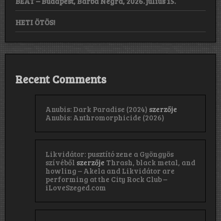
BEAT – Budapest, Barba Negra, 2026. július 15.
HETI ÖTÖS!
Recent Comments
Anubis: Dark Paradise (2024)
szerzője
Anubis: Anthromorphicide (2026)
Likvidátor: pusztító zene a Gyöngyös
szívéből
szerzője
Thrash, black metal, and
howling – Akela and Likvidátor are
performing at the City Rock Club –
iLoveSzeged.com