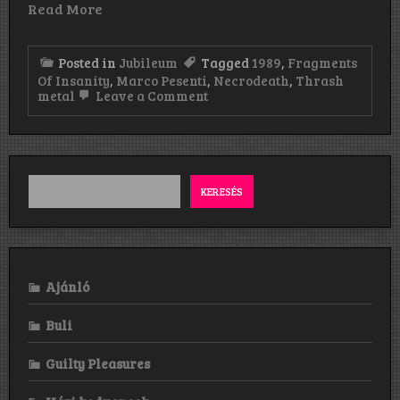
Read More
Posted in
Jubileum
Tagged
1989
,
Fragments
Of Insanity
,
Marco Pesenti
,
Necrodeath
,
Thrash
on
metal
Leave a Comment
Necrodeath:
Fragments
Of
Insanity
(1989)
KERESÉS
Ajánló
Buli
Guilty Pleasures