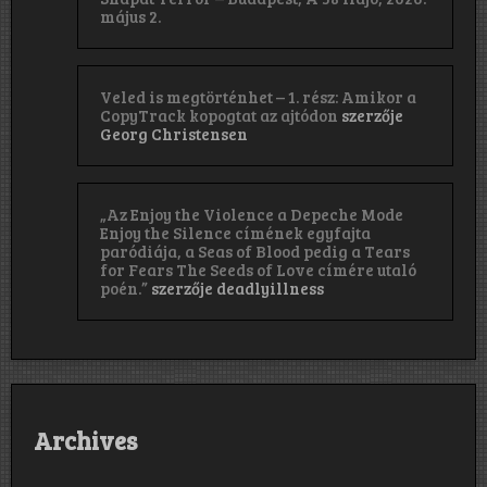
május 2.
Veled is megtörténhet – 1. rész: Amikor a
CopyTrack kopogtat az ajtódon
szerzője
Georg Christensen
„Az Enjoy the Violence a Depeche Mode
Enjoy the Silence címének egyfajta
paródiája, a Seas of Blood pedig a Tears
for Fears The Seeds of Love címére utaló
poén.”
szerzője
deadlyillness
Archives