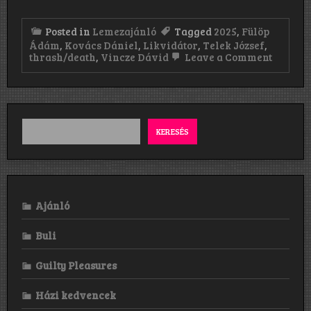
Posted in
Lemezajánló
Tagged
2025
,
Fülöp
Ádám
,
Kovács Dániel
,
Likvidátor
,
Telek József
,
on
thrash/death
,
Vincze Dávid
Leave a Comment
Likvidá
Likvidá
KERESÉS
Ajánló
Buli
Guilty Pleasures
Házi kedvencek