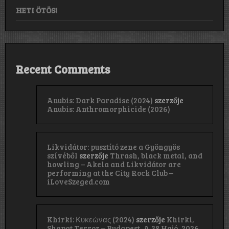
HETI ÖTÖS!
Recent Comments
Anubis: Dark Paradise (2024)
szerzője
Anubis: Anthromorphicide (2026)
Likvidátor: pusztító zene a Gyöngyös
szívéből
szerzője
Thrash, black metal, and
howling – Akela and Likvidátor are
performing at the City Rock Club –
iLoveSzeged.com
Khirki: Κ​υ​κ​ε​ώ​ν​α​ς (2024)
szerzője
Khirki,
Shapat Terror – Budapest, A 38 Hajó, 2026.