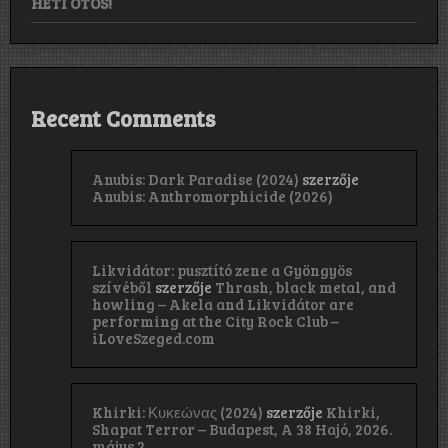
HETI ÖTÖS!
Recent Comments
Anubis: Dark Paradise (2024)
szerzője
Anubis: Anthromorphicide (2026)
Likvidátor: pusztító zene a Gyöngyös
szívéből
szerzője
Thrash, black metal, and
howling – Akela and Likvidátor are
performing at the City Rock Club –
iLoveSzeged.com
Khirki: Κ​υ​κ​ε​ώ​ν​α​ς (2024)
szerzője
Khirki,
Shapat Terror – Budapest, A 38 Hajó, 2026.
május 2.