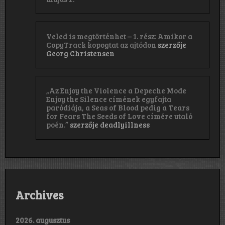
Veled is megtörténhet – 1. rész: Amikor a
CopyTrack kopogtat az ajtódon
szerzője
Georg Christensen
„Az Enjoy the Violence a Depeche Mode
Enjoy the Silence címének egyfajta
paródiája, a Seas of Blood pedig a Tears
for Fears The Seeds of Love címére utaló
poén.”
szerzője
deadlyillness
Archives
2026. augusztus