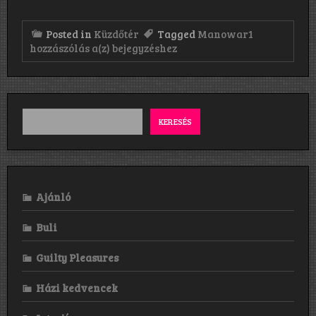
Posted in
Küzdőtér
Tagged
Manowar
1
Manowar
hozzászólás a(z)
bejegyzéshez
–
Peugeot
Aréna,
Pozsony,
2025.01.24.
KERESÉS
Ajánló
Buli
Guilty Pleasures
Házi kedvencek