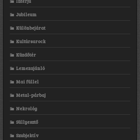
Interjú
Jubileum
Különbejárat
Kultúrsarock
Küzdőtér
Lemezajánló
Mai füllel
Metal-párbaj
Nekrológ
Süllyesztő
Szubjektív