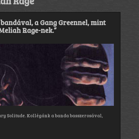
iah Rage
 bandával, a Gang Greennel, mint
a Meliah Rage-nek.”
ary Solitude. Kollégánk a banda basszerosával,