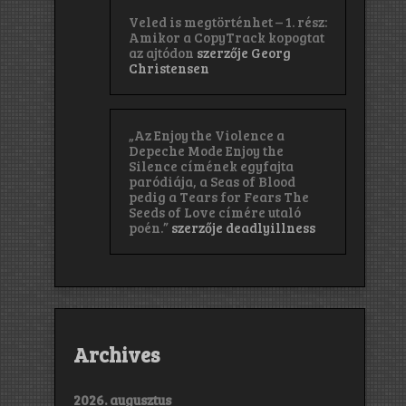
Veled is megtörténhet – 1. rész:
Amikor a CopyTrack kopogtat
az ajtódon
szerzője
Georg
Christensen
„Az Enjoy the Violence a
Depeche Mode Enjoy the
Silence címének egyfajta
paródiája, a Seas of Blood
pedig a Tears for Fears The
Seeds of Love címére utaló
poén.”
szerzője
deadlyillness
Archives
2026. augusztus