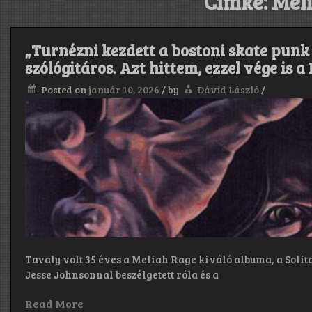
Címke:
Mel
„Turnézni kezdett a bostoni skate punk
szólógitáros. Azt hittem, ezzel vége is 
Posted on
január 10, 2026
/
by
Dávid László
/
Tavaly volt 35 éves a Meliah Rage kiváló albuma, a Solit
Jesse Johnsonnal beszélgetett róla és a
Read More