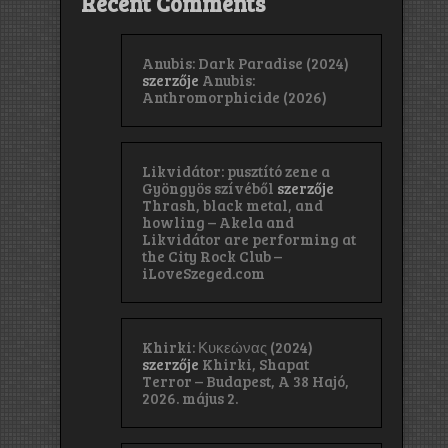
Recent Comments
Anubis: Dark Paradise (2024)
szerzője
Anubis:
Anthromorphicide (2026)
Likvidátor: pusztító zene a
Gyöngyös szívéből
szerzője
Thrash, black metal, and
howling – Akela and
Likvidátor are performing at
the City Rock Club –
iLoveSzeged.com
Khirki: Κ​υ​κ​ε​ώ​ν​α​ς (2024)
szerzője
Khirki, Shapat
Terror – Budapest, A 38 Hajó,
2026. május 2.