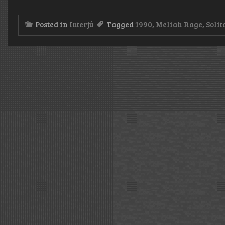
Posted in
Interjú
Tagged
1990
,
Meliah Rage
,
Solit