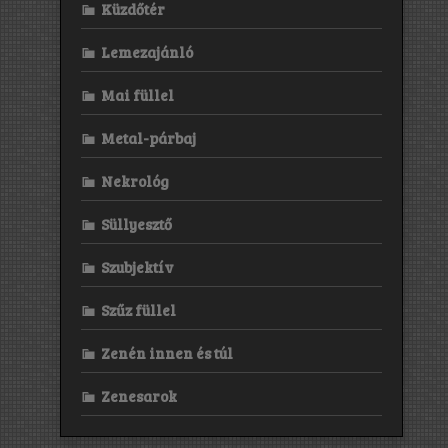
Küzdőtér
Lemezajánló
Mai füllel
Metal-párbaj
Nekrológ
Süllyesztő
Szubjektív
Szűz füllel
Zenén innen és túl
Zenesarok