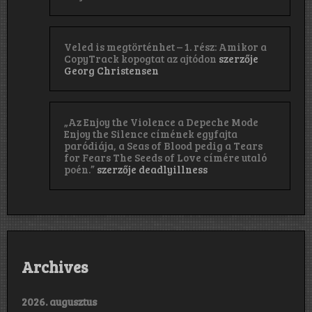
Veled is megtörténhet – 1. rész: Amikor a
CopyTrack kopogtat az ajtódon
szerzője
Georg Christensen
„Az Enjoy the Violence a Depeche Mode
Enjoy the Silence címének egyfajta
paródiája, a Seas of Blood pedig a Tears
for Fears The Seeds of Love címére utaló
poén.”
szerzője
deadlyillness
Archives
2026. augusztus