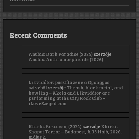
Recent Comments
Anubis: Dark Paradise (2024)
szerzője
Anubis: Anthromorphicide (2026)
Likvidátor: pusztító zene a Gyöngyös
szívéből
szerzője
Thrash, black metal, and
howling – Akela and Likvidátor are
performing at the City Rock Club –
iLoveSzeged.com
Khirki: Κ​υ​κ​ε​ώ​ν​α​ς (2024)
szerzője
Khirki,
Shapat Terror – Budapest, A 38 Hajó, 2026.
május 2.