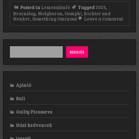
Posted in
Lemezajánló
Tagged
2023
,
Brainslug
,
Molybaron
,
Oomph!
,
Richter und
on
Henker
,
Something Ominous
Leave a Comment
Majka
bácsi
lemeze
ládája
KERESÉS
Ajánló
Buli
Guilty Pleasures
Házi kedvencek
Interjú