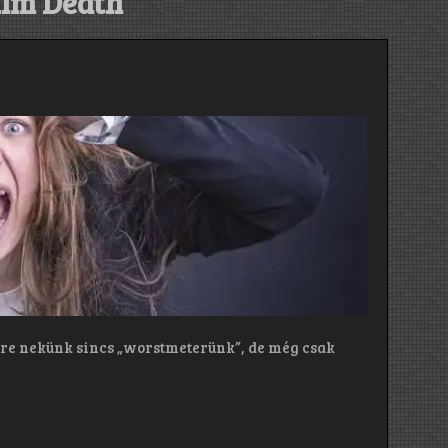
lm Death
gre nekünk sincs „worstmeterünk”, de még csak