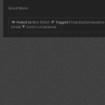
Read More
Posted in
Mai füllel
Tagged
From Enslavement to 
on
Death
Leave a Comment
Iron
Maiden:
Killers
–
Napalm
Death:
From
Enslavement
to
Obliteration