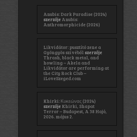
Anubis: Dark Paradise (2024)
szerzője
Anubis:
Anthromorphicide (2026)
Likvidátor: pusztító zene a
Gyöngyös szívéből
szerzője
Thrash, black metal, and
howling – Akela and
Likvidátor are performing at
the City Rock Club –
iLoveSzeged.com
Khirki: Κ​υ​κ​ε​ώ​ν​α​ς (2024)
szerzője
Khirki, Shapat
Terror – Budapest, A 38 Hajó,
2026. május 2.