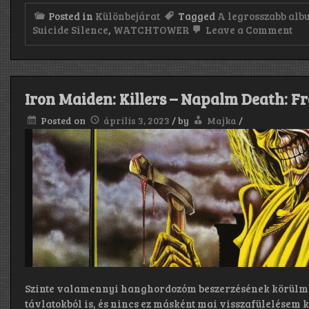
Posted in
Különbejárat
Tagged
A legrosszabb alb
on
Suicide Silence
,
WATCHTOWER
Leave a Comment
„A
leg
al
Iron Maiden: Killers – Napalm Death: F
Posted on
április 3, 2023
/
by
Majka
/
Szinte valamennyi hanghordozóm beszerzésének körülm
távlatokból is, és nincs ez másként mai visszafülelésem k