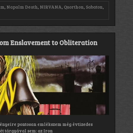
um
,
Napalm Death
,
NIRVANA
,
Quorthon
,
Sabaton
,
rosszabb
bum”
rom Enslavement to Obliteration
ényeire pontosan emlékszem még évtizedes
ét tárgyával sem: az Iron