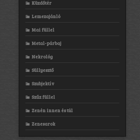
Küzdőtér
Lemezajánló
Mai füllel
Metal-párbaj
Nekrológ
Süllyesztő
Szubjektív
Szűz füllel
Zenén innen és túl
Zenesarok