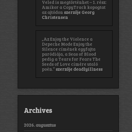
Veled is megtörténhet – 1. rész:
Amikor a CopyTrack kopogtat
az ajtódon
szerzője
Georg
Christensen
„Az Enjoy the Violence a
Depeche Mode Enjoy the
Silence címének egyfajta
paródiája, a Seas of Blood
pedig a Tears for Fears The
Seeds of Love címére utaló
poén.”
szerzője
deadlyillness
Archives
2026. augusztus