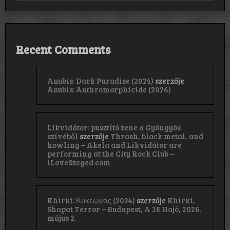
Recent Comments
Anubis: Dark Paradise (2024)
szerzője
Anubis: Anthromorphicide (2026)
Likvidátor: pusztító zene a Gyöngyös
szívéből
szerzője
Thrash, black metal, and
howling – Akela and Likvidátor are
performing at the City Rock Club –
iLoveSzeged.com
Khirki: Κ​υ​κ​ε​ώ​ν​α​ς (2024)
szerzője
Khirki,
Shapat Terror – Budapest, A 38 Hajó, 2026.
május 2.