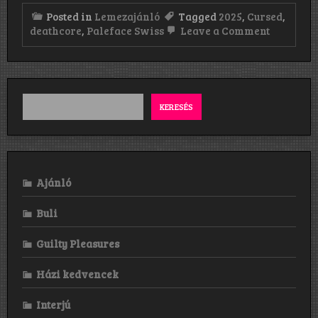
Posted in
Lemezajánló
Tagged
2025
,
Cursed
,
on
deathcore
,
Paleface Swiss
Leave a Comment
Paleface
Swiss:
Cursed
(2025)
KERESÉS
Ajánló
Buli
Guilty Pleasures
Házi kedvencek
Interjú