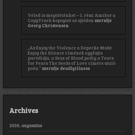
Veled is megtörténhet – 1. rész: Amikor a
CopyTrack kopogtat az ajtódon
szerzője
Georg Christensen
„Az Enjoy the Violence a Depeche Mode
Enjoy the Silence címének egyfajta
paródiája, a Seas of Blood pedig a Tears
for Fears The Seeds of Love címére utaló
poén.”
szerzője
deadlyillness
Archives
2026. augusztus