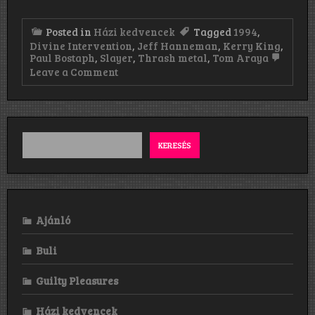
Posted in
Házi kedvencek
Tagged
1994
,
Divine Intervention
,
Jeff Hanneman
,
Kerry King
,
Paul Bostaph
,
Slayer
,
Thrash metal
,
Tom Araya
on
Leave a Comment
Slayer:
Divine
Intervention
(1994)
KERESÉS
Ajánló
Buli
Guilty Pleasures
Házi kedvencek