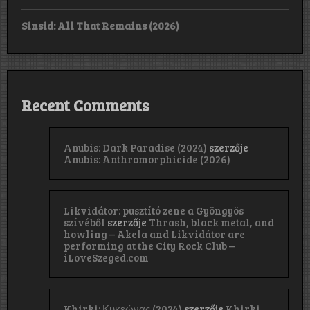
Sinsid: All That Remains (2026)
Recent Comments
Anubis: Dark Paradise (2024)
szerzője
Anubis: Anthromorphicide (2026)
Likvidátor: pusztító zene a Gyöngyös
szívéből
szerzője
Thrash, black metal, and
howling – Akela and Likvidátor are
performing at the City Rock Club –
iLoveSzeged.com
Khirki: Κ​υ​κ​ε​ώ​ν​α​ς (2024)
szerzője
Khirki,