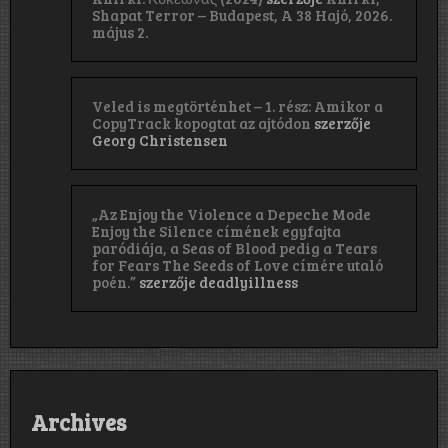
Shapat Terror – Budapest, A 38 Hajó, 2026.
május 2.
Veled is megtörténhet – 1. rész: Amikor a
CopyTrack kopogtat az ajtódon
szerzője
Georg Christensen
„Az Enjoy the Violence a Depeche Mode
Enjoy the Silence címének egyfajta
paródiája, a Seas of Blood pedig a Tears
for Fears The Seeds of Love címére utaló
poén.”
szerzője
deadlyillness
Archives