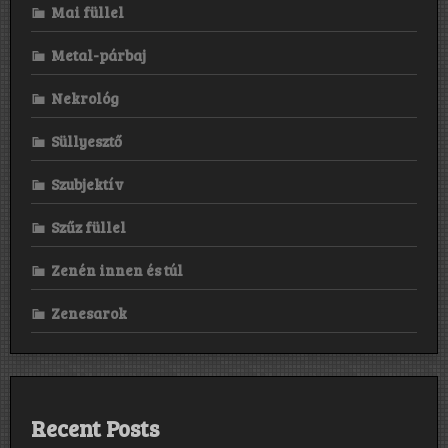
Mai füllel
Metal-párbaj
Nekrológ
Süllyesztő
Szubjektív
Szűz füllel
Zenén innen és túl
Zenesarok
Recent Posts