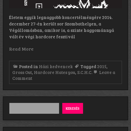
Életem egyik legnagyobb koncertélményére 2014.
december 27-én került sor Szombathelyen, a
Végállomásban, amikor is, a szinte hagyománnyá
vált év végi hardcore fesztivál
Read More
Posted in
Házi kedvencek
Tagged
2015
,
Gross Out
,
Hardcore Hates you
,
S.C.H.C.
Leave a
on
Comment
Gross
Out:
Demo/Hardcore
Hates
You
(2014/2015)
KERESÉS