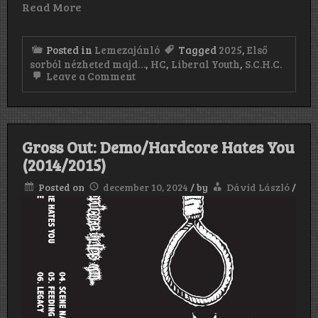
Read More
Posted in
Lemezajánló
Tagged
2025
,
Első
sorból nézheted majd…
,
HC
,
Liberal Youth
,
S.C.H.C.
on
Leave a Comment
Liberal
Youth:
Első
sorból
nézheted
Gross Out: Demo/Hardcore Hates You
majd…
(2025,
(2014/2015)
Ep)
Posted on
december 10, 2024
/
by
Dávid László
/