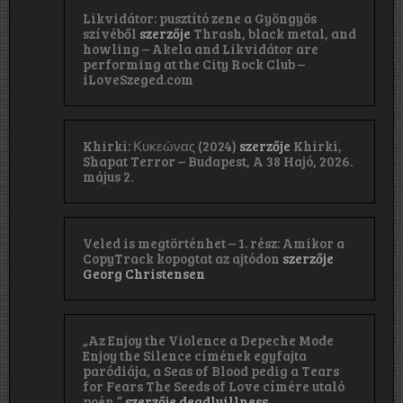
Likvidátor: pusztító zene a Gyöngyös
szívéből
szerzője
Thrash, black metal, and
howling – Akela and Likvidátor are
performing at the City Rock Club –
iLoveSzeged.com
Khirki: Κ​υ​κ​ε​ώ​ν​α​ς (2024)
szerzője
Khirki,
Shapat Terror – Budapest, A 38 Hajó, 2026.
május 2.
Veled is megtörténhet – 1. rész: Amikor a
CopyTrack kopogtat az ajtódon
szerzője
Georg Christensen
„Az Enjoy the Violence a Depeche Mode
Enjoy the Silence címének egyfajta
paródiája, a Seas of Blood pedig a Tears
for Fears The Seeds of Love címére utaló
poén.”
szerzője
deadlyillness