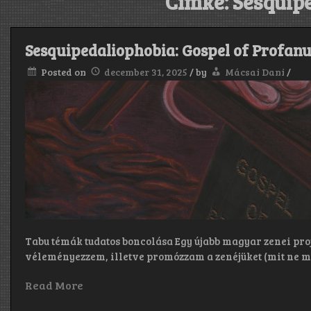
Címke:
Sesquip
Sesquipedaliophobia: Gospel of Profan
Posted on
december 31, 2025
/
by
Mácsai Dani
/
Tabu témák tudatos boncolása Egy újabb magyar zenei pro
véleményezzem, illetve promózzam a zenéjüket (mit ne m
Read More