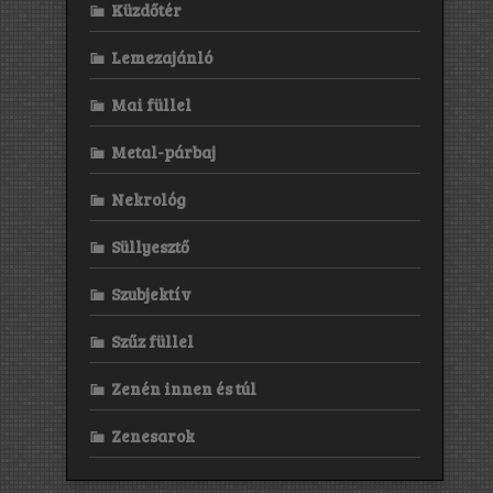
Küzdőtér
Lemezajánló
Mai füllel
Metal-párbaj
Nekrológ
Süllyesztő
Szubjektív
Szűz füllel
Zenén innen és túl
Zenesarok