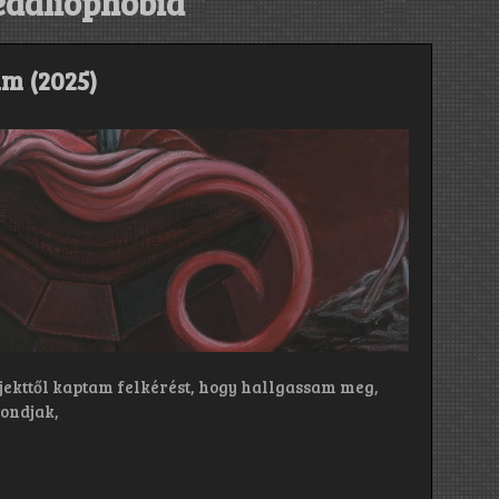
edaliophobia
um (2025)
jekttől kaptam felkérést, hogy hallgassam meg,
ondjak,