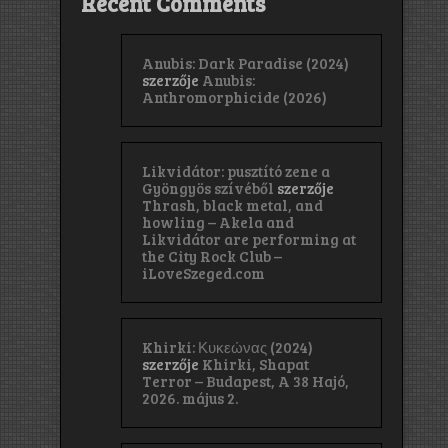
Recent Comments
Anubis: Dark Paradise (2024)
szerzője
Anubis:
Anthromorphicide (2026)
Likvidátor: pusztító zene a
Gyöngyös szívéből
szerzője
Thrash, black metal, and
howling – Akela and
Likvidátor are performing at
the City Rock Club –
iLoveSzeged.com
Khirki: Κ​υ​κ​ε​ώ​ν​α​ς (2024)
szerzője
Khirki, Shapat
Terror – Budapest, A 38 Hajó,
2026. május 2.