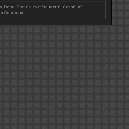
s
,
Deme Tamás
,
extrém metal
,
Gospel of
on
 a Comment
Sesquipedaliophobia:
Gospel
of
Profanum
(2025)