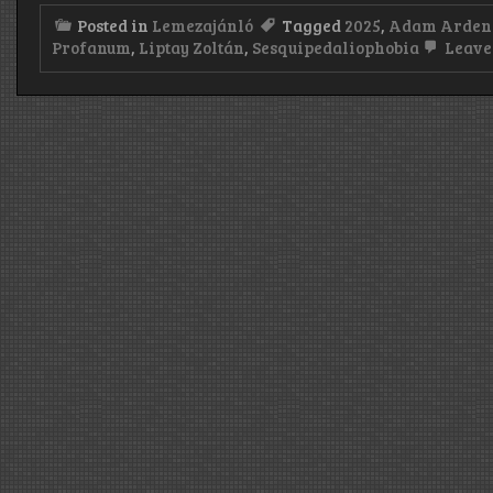
Posted in
Lemezajánló
Tagged
2025
,
Adam Arden
Profanum
,
Liptay Zoltán
,
Sesquipedaliophobia
Leave