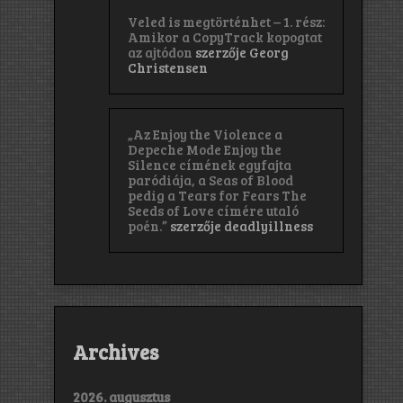
Veled is megtörténhet – 1. rész:
Amikor a CopyTrack kopogtat
az ajtódon
szerzője
Georg
Christensen
„Az Enjoy the Violence a
Depeche Mode Enjoy the
Silence címének egyfajta
paródiája, a Seas of Blood
pedig a Tears for Fears The
Seeds of Love címére utaló
poén.”
szerzője
deadlyillness
Archives
2026. augusztus