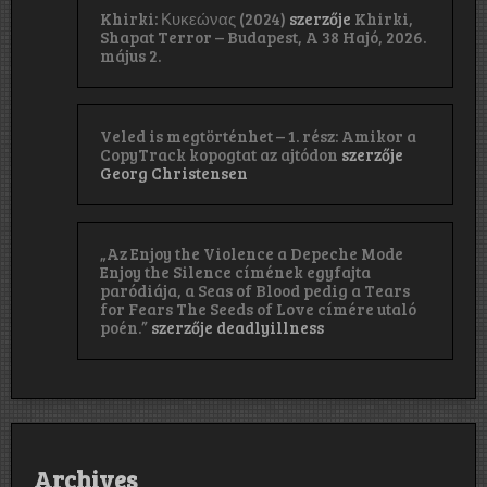
Khirki: Κ​υ​κ​ε​ώ​ν​α​ς (2024)
szerzője
Khirki,
Shapat Terror – Budapest, A 38 Hajó, 2026.
május 2.
Veled is megtörténhet – 1. rész: Amikor a
CopyTrack kopogtat az ajtódon
szerzője
Georg Christensen
„Az Enjoy the Violence a Depeche Mode
Enjoy the Silence címének egyfajta
paródiája, a Seas of Blood pedig a Tears
for Fears The Seeds of Love címére utaló
poén.”
szerzője
deadlyillness
Archives