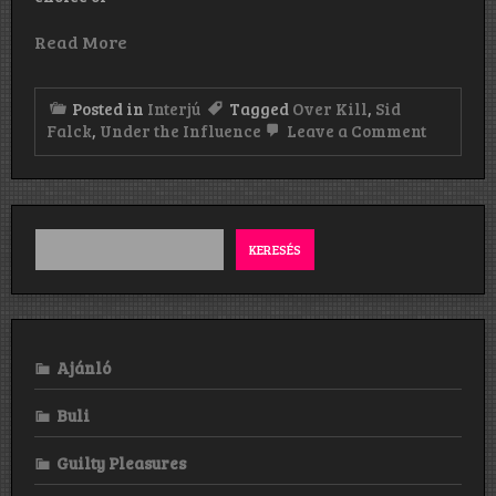
Read More
Posted in
Interjú
Tagged
Over Kill
,
Sid
on
Falck
,
Under the Influence
Leave a Comment
„You’re
very
welcome
Thanks
for
still
KERESÉS
rememb
and
for
still
keeping
the
Ajánló
Old
School
Bands
Buli
close
to
Guilty Pleasures
your
hearts!”