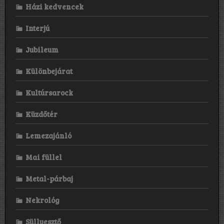
Házi kedvencek
Interjú
Jubileum
Különbejárat
Kultúrsarock
Küzdőtér
Lemezajánló
Mai füllel
Metal-párbaj
Nekrológ
Süllyesztő