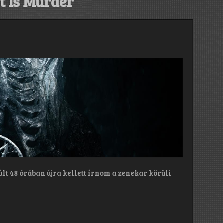
t Is Murder
lt 48 órában újra kellett írnom a zenekar körüli