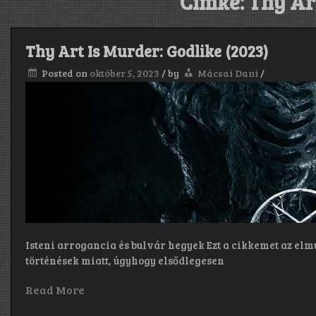
Címke:
Thy Ar
Thy Art Is Murder: Godlike (2023)
Posted on
október 5, 2023
/
by
Mácsai Dani
/
Isteni arrogancia és bulvár hegyek Ezt a cikkemet az elmú
történések miatt, úgyhogy elsődlegesen
Read More