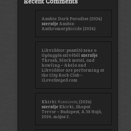
Recent Comments
Anubis: Dark Paradise (2024)
szerzője
Anubis:
Anthromorphicide (2026)
Likvidátor: pusztító zene a
Gyöngyös szívéből
szerzője
Thrash, black metal, and
howling – Akela and
Likvidátor are performing at
the City Rock Club –
iLoveSzeged.com
Khirki: Κ​υ​κ​ε​ώ​ν​α​ς (2024)
szerzője
Khirki, Shapat
Terror – Budapest, A 38 Hajó,
2026. május 2.