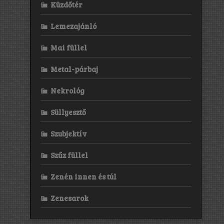
Küzdőtér
Lemezajánló
Mai füllel
Metal-párbaj
Nekrológ
Süllyesztő
Szubjektív
Szűz füllel
Zenén innen és túl
Zenesarok