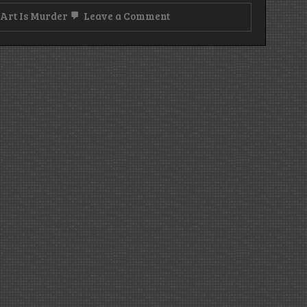
on
Art Is Murder
Leave a Comment
Thy
Art
Is
Murder:
Godlike
(2023)