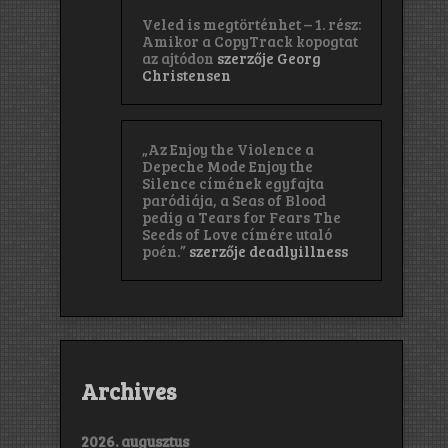
Veled is megtörténhet – 1. rész:
Amikor a CopyTrack kopogtat
az ajtódon
szerzője
Georg
Christensen
„Az Enjoy the Violence a
Depeche Mode Enjoy the
Silence címének egyfajta
paródiája, a Seas of Blood
pedig a Tears for Fears The
Seeds of Love címére utaló
poén.”
szerzője
deadlyillness
Archives
2026. augusztus