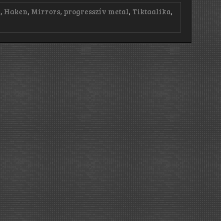
a
,
Haken
,
Mirrors
,
progresszív metal
,
Tiktaalika
,