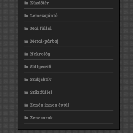
Küzdőtér
Lemezajánló
Mai füllel
Metal-párbaj
Nekrológ
Süllyesztő
Szubjektív
Szűz füllel
Zenén innen és túl
Zenesarok