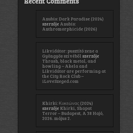
Recent Comments
Anubis: Dark Paradise (2024)
szerzője
Anubis:
Anthromorphicide (2026)
Likvidátor: pusztító zene a
Gyöngyös szívéből
szerzője
Thrash, black metal, and
howling – Akela and
Likvidátor are performing at
the City Rock Club –
iLoveSzeged.com
Khirki: Κ​υ​κ​ε​ώ​ν​α​ς (2024)
szerzője
Khirki, Shapat
Terror – Budapest, A 38 Hajó,
2026. május 2.