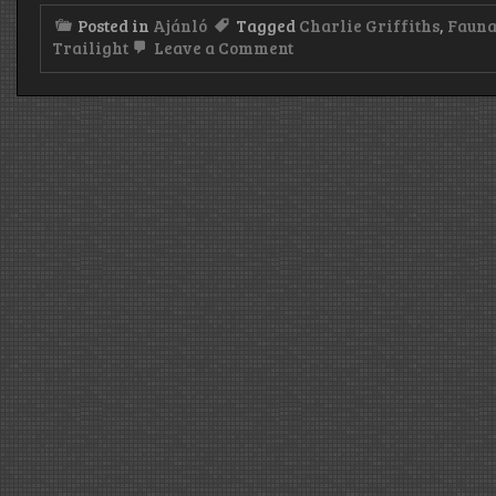
Posted in
Ajánló
Tagged
Charlie Griffiths
,
Faun
on
Trailight
Leave a Comment
Majka
menni
progresszív
metál