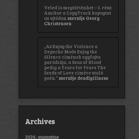
Veled is megtörténhet – 1. rész:
Amikor a CopyTrack kopogtat
az ajtódon
szerzője
Georg
Christensen
„Az Enjoy the Violence a
Depeche Mode Enjoy the
Silence címének egyfajta
paródiája, a Seas of Blood
pedig a Tears for Fears The
Seeds of Love címére utaló
poén.”
szerzője
deadlyillness
Archives
2026. augusztus