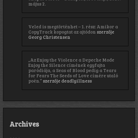
május 2.
Veled is megtörténhet – 1. rész: Amikor a
CopyTrack kopogtat az ajtódon
szerzője
Georg Christensen
„Az Enjoy the Violence a Depeche Mode
Enjoy the Silence címének egyfajta
paródiája, a Seas of Blood pedig a Tears
for Fears The Seeds of Love címére utaló
poén.”
szerzője
deadlyillness
Archives