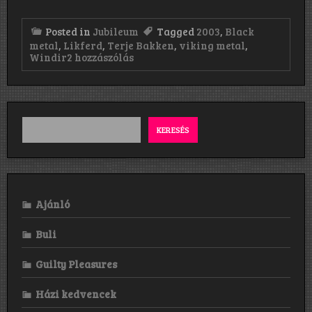
Posted in
Jubileum
Tagged
2003
,
Black
metal
,
Likferd
,
Terje Bakken
,
viking metal
,
Windir:
Windir
2 hozzászólás
Likferd(2003)
című
bejegyzéshez
KERESÉS
Ajánló
Buli
Guilty Pleasures
Házi kedvencek