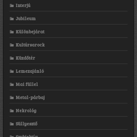
Interjú
Jubileum
Különbejárat
Kultúrsarock
Küzdőtér
Lemezajánló
Mai füllel
Metal-párbaj
Nekrológ
Süllyesztő
Szubjektív