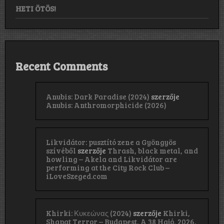
HETI ÖTÖS!
Recent Comments
Anubis: Dark Paradise (2024)
szerzője
Anubis: Anthromorphicide (2026)
Likvidátor: pusztító zene a Gyöngyös
szívéből
szerzője
Thrash, black metal, and
howling – Akela and Likvidátor are
performing at the City Rock Club –
iLoveSzeged.com
Khirki: Κ​υ​κ​ε​ώ​ν​α​ς (2024)
szerzője
Khirki,
Shapat Terror – Budapest, A 38 Hajó, 2026.