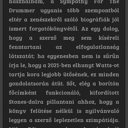
használnám, a Sympathy For The
Drummer ugyanis több szempontból
eltér a zenészekről szóló biográfiák jól
ismert forgatókönyvétől. Az egy dolog,
hogy a szerző meg sem kíséreli
fenntartani az elfogulatlanság
látszatát; ha egyenesben nem is sűrűn
írja le, hogy a 2021-ben elhunyt Watts-ot
tartja kora legjobb ütősének, ez minden
gondolatsorán átüt. Sőt, elég a borítón
főcímként funkcionáló, kifordított
Stones-dalra pillantani ahhoz, hogy a
könyv felütése nélkül is nyilvánvaló
legyen a szerző leplezetlen szimpátiája.