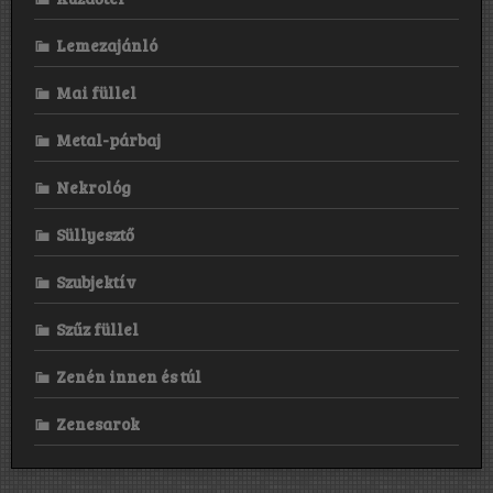
Lemezajánló
Mai füllel
Metal-párbaj
Nekrológ
Süllyesztő
Szubjektív
Szűz füllel
Zenén innen és túl
Zenesarok