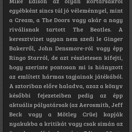
Mike Edison az olyan kortársakról
egyébként sincs túl jó véleménnyel, mint
a Cream, a The Doors vagy akár a nagy
riválisnak tartott The Beatles. A
keresztvizet ugyan nem szedi le Ginger
Bakerről, John Densmore-ról vagy épp
Ringo Starról, de azt részletesen kifejti,
hogy szerinte pontosan mi is hiányzott
az említett hármas tagjainak játékából.
A sztoriban előre haladva, azaz a könyv
későbbi fejezeteiben pedig az épp
aktuális pályatársak (az Aerosmith, Jeff
Beck vagy a Mötley Crüe) kapják
nyakukba a kritikát vagy csak simán az