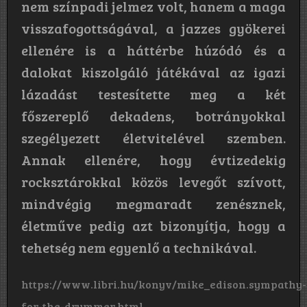
nem színpadi jelmez volt, hanem a maga
visszafogottságával, a jazzes gyökerei
ellenére is a háttérbe húzódó és a
dalokat kiszolgáló játékával az igazi
lázadást testesítette meg a két
főszereplő dekadens, botrányokkal
szegélyezett életvitelével szemben.
Annak ellenére, hogy évtizedekig
rocksztárokkal közös levegőt szívott,
mindvégig megmaradt zenésznek,
életműve pedig azt bizonyítja, hogy a
tehetség nem egyenlő a technikával.
https://www.libri.hu/konyv/mike_edison.sympathy-
for-the-drummer.html