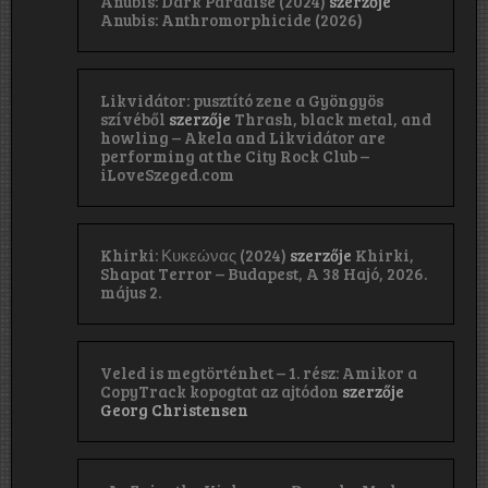
Anubis: Dark Paradise (2024)
szerzője
Anubis: Anthromorphicide (2026)
Likvidátor: pusztító zene a Gyöngyös
szívéből
szerzője
Thrash, black metal, and
howling – Akela and Likvidátor are
performing at the City Rock Club –
iLoveSzeged.com
Khirki: Κ​υ​κ​ε​ώ​ν​α​ς (2024)
szerzője
Khirki,
Shapat Terror – Budapest, A 38 Hajó, 2026.
május 2.
Veled is megtörténhet – 1. rész: Amikor a
CopyTrack kopogtat az ajtódon
szerzője
Georg Christensen