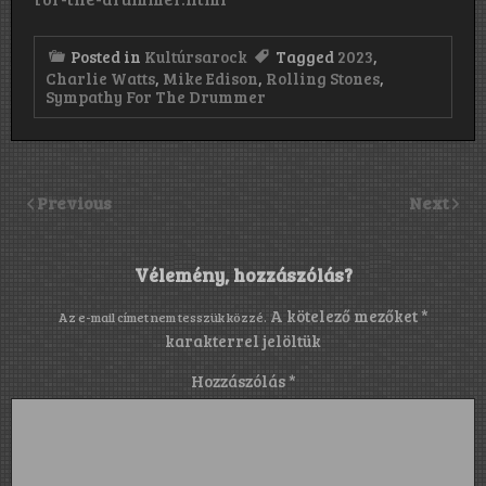
Posted in
Kultúrsarock
Tagged
2023
,
Charlie Watts
,
Mike Edison
,
Rolling Stones
,
Sympathy For The Drummer
Previous
Next
Vélemény, hozzászólás?
A kötelező mezőket
*
Az e-mail címet nem tesszük közzé.
karakterrel jelöltük
Hozzászólás
*