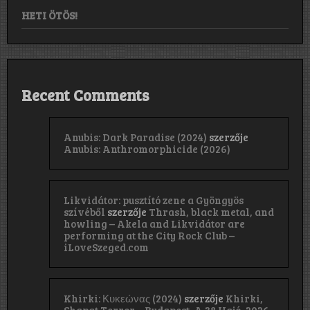
HETI ÖTÖS!
Recent Comments
Anubis: Dark Paradise (2024)
szerzője
Anubis: Anthromorphicide (2026)
Likvidátor: pusztító zene a Gyöngyös
szívéből
szerzője
Thrash, black metal, and
howling – Akela and Likvidátor are
performing at the City Rock Club –
iLoveSzeged.com
Khirki: Κ​υ​κ​ε​ώ​ν​α​ς (2024)
szerzője
Khirki,
Shapat Terror – Budapest, A 38 Hajó, 2026.