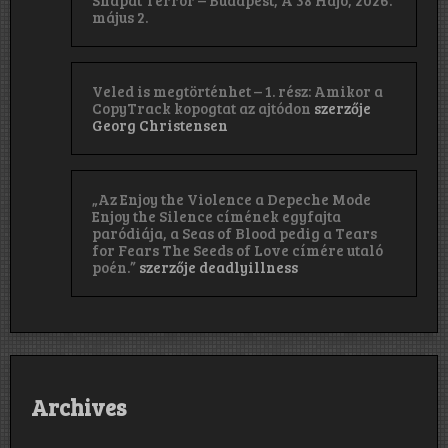
május 2.
Veled is megtörténhet – 1. rész: Amikor a
CopyTrack kopogtat az ajtódon
szerzője
Georg Christensen
„Az Enjoy the Violence a Depeche Mode
Enjoy the Silence címének egyfajta
paródiája, a Seas of Blood pedig a Tears
for Fears The Seeds of Love címére utaló
poén.”
szerzője
deadlyillness
Archives