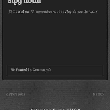
Sipy nótái
Posted on
november 4, 2023
/
by
Rattle A.D.
/
Posted in
Zenesarok
Previous
Next