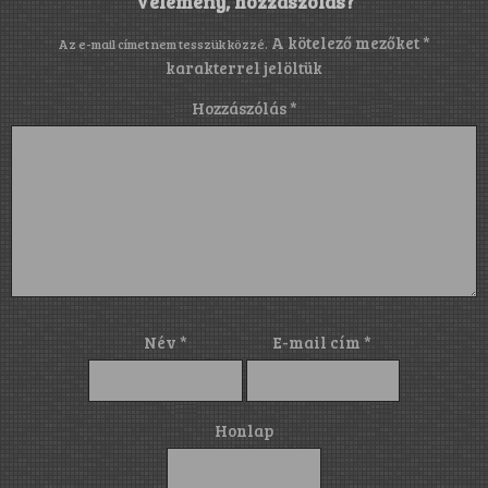
Vélemény, hozzászólás?
A kötelező mezőket
*
Az e-mail címet nem tesszük közzé.
karakterrel jelöltük
Hozzászólás
*
Név
*
E-mail cím
*
Honlap