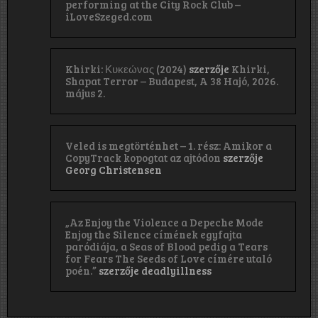
performing at the City Rock Club –
iLoveSzeged.com
Khirki: Κ​υ​κ​ε​ώ​ν​α​ς (2024)
szerzője
Khirki,
Shapat Terror – Budapest, A 38 Hajó, 2026.
május 2.
Veled is megtörténhet – 1. rész: Amikor a
CopyTrack kopogtat az ajtódon
szerzője
Georg Christensen
„Az Enjoy the Violence a Depeche Mode
Enjoy the Silence címének egyfajta
paródiája, a Seas of Blood pedig a Tears
for Fears The Seeds of Love címére utaló
poén.”
szerzője
deadlyillness