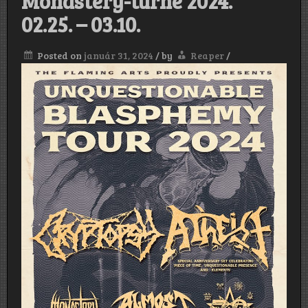
Monastery-turné 2024.
02.25. – 03.10.
Posted on
január 31, 2024
/
by
Reaper
/