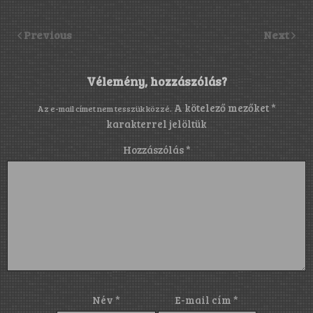
Previous
Next
Vélemény, hozzászólás?
A kötelező mezőket
*
Az e-mail címet nem tesszük közzé.
karakterrel jelöltük
Hozzászólás
*
Név
*
E-mail cím
*