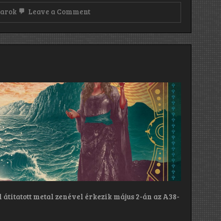
on
sarok
Leave a Comment
HETI
ÖTÖS!
átitatott metal zenével érkezik május 2-án az A38-