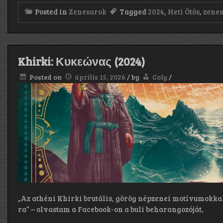
Posted in
Zenesarok
Tagged
2024
,
Heti Ötös
,
zene
Khirki: Κ​υ​κ​ε​ώ​ν​α​ς (2024)
Posted on
április 15, 2026
/
by
Coly
/
„Az athéni Khirki brutális, görög népzenei motívumokkal 
ra” – olvastam a Facebook-on a buli beharangozóját,