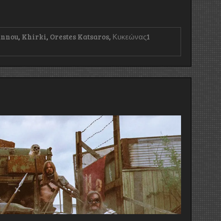
annou
,
Khirki
,
Orestes Katsaros
,
Κ​υ​κ​ε​ώ​ν​α​ς
1