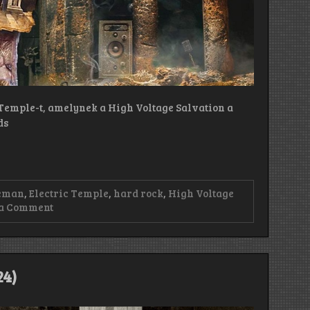
 Temple-t, amelynek a High Voltage Salvation a
ds
eman
,
Electric Temple
,
hard rock
,
High Voltage
on
a Comment
Electric
Temple:
High
Voltage
Salvation
24)
(2024)