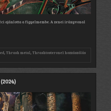
éci ajánlotta a figyelmembe. A zenei irányvonal
red
,
Thrash metal
,
Thrashtosterone
1 hozzászólás
 (2024)