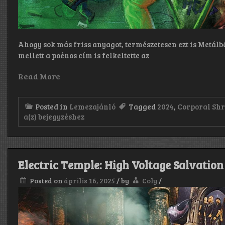
Ahogy sok más friss anyagot, természetesen ezt is Metálb
mellett a poénos cím is felkeltette az
Read More
Posted in
Lemezajánló
Tagged
2024
,
Corporal Sh
Corporal
a(z)
bejegyzéshez
Shred:
Thrashtosterone
(2024)
Electric Temple: High Voltage Salvation
Posted on
április 16, 2025
/
by
Coly
/