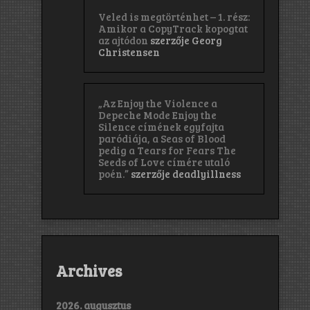
Veled is megtörténhet – 1. rész:
Amikor a CopyTrack kopogtat
az ajtódon
szerzője
Georg
Christensen
„Az Enjoy the Violence a
Depeche Mode Enjoy the
Silence címének egyfajta
paródiája, a Seas of Blood
pedig a Tears for Fears The
Seeds of Love címére utaló
poén.”
szerzője
deadlyillness
Archives
2026. augusztus