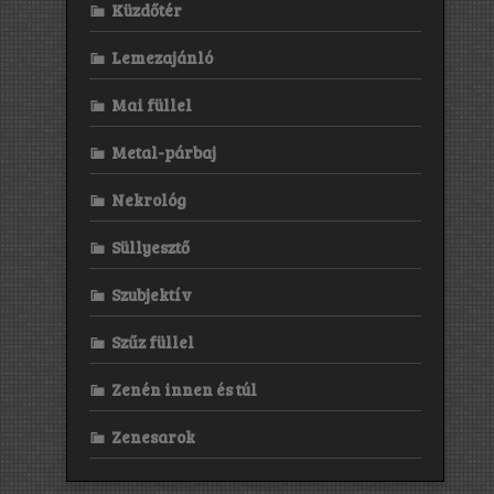
Küzdőtér
Lemezajánló
Mai füllel
Metal-párbaj
Nekrológ
Süllyesztő
Szubjektív
Szűz füllel
Zenén innen és túl
Zenesarok