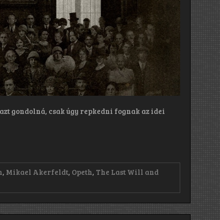
zt gondolná, csak úgy repkedni fognak az idei
n
,
Mikael Akerfeldt
,
Opeth
,
The Last Will and