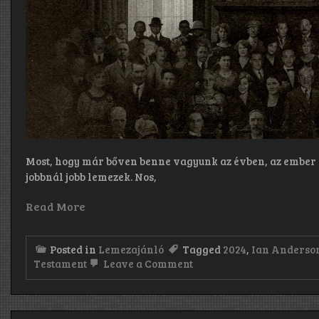
Most, hogy már bőven benne vagyunk az évben, az ember a
jobbnál jobb lemezek. Nos,
Read More
Posted in
Lemezajánló
Tagged
2024
,
Ian Anderso
on
Testament
Leave a Comment
Opeth:
The
Last
Will