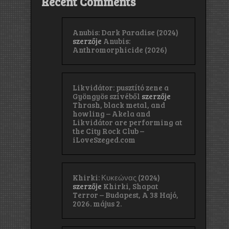
Recent Comments
Anubis: Dark Paradise (2024)
szerzője
Anubis:
Anthromorphicide (2026)
Likvidátor: pusztító zene a
Gyöngyös szívéből
szerzője
Thrash, black metal, and
howling – Akela and
Likvidátor are performing at
the City Rock Club –
iLoveSzeged.com
Khirki: Κ​υ​κ​ε​ώ​ν​α​ς (2024)
szerzője
Khirki, Shapat
Terror – Budapest, A 38 Hajó,
2026. május 2.