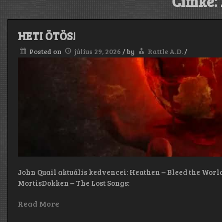
Címke:
HETI ÖTÖS!
Posted on
július 29, 2026
/
by
Rattle A.D.
/
John Quail aktuális kedvencei: Heathen – Bleed the Worl
MortisDokken – The Lost Songs:
Read More