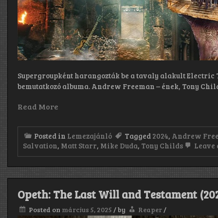
Supergroupként harangozták be a tavaly alakult Electric
bemutatkozó albuma. Andrew Freeman – ének, Tony Chil
Read More
Posted in
Lemezajánló
Tagged
2024
,
Andrew Fre
Salvation
,
Matt Starr
,
Mike Duda
,
Tony Childs
Leave 
Opeth: The Last Will and Testament (20
Posted on
március 5, 2025
/
by
Reaper
/