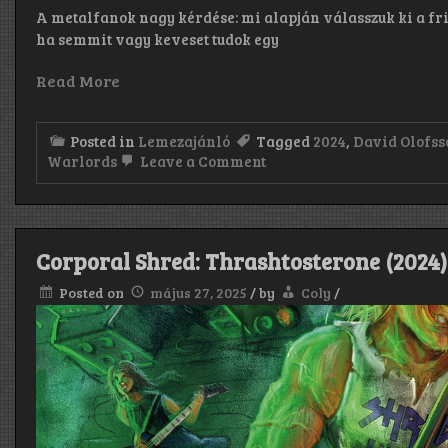
A metalfanok nagy kérdése: mi alapján válasszuk ki a fri
ha semmit vagy keveset tudok egy
Read More
Posted in
Lemezajánló
Tagged
2024
,
David Olofss
on
Warlords
Leave a Comment
Helvetets
Port
–
Warlords
(2024)
Corporal Shred: Thrashtosterone (2024)
Posted on
május 27, 2025
/
by
Coly
/