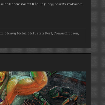
ss hallgatnivalót? Régi jó (vagy rossz?) szokásom,
on
,
Heavy Metal
,
Helvetets Port
,
Tomas Ericson
,