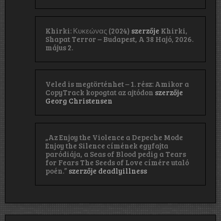
Khirki: Κ​υ​κ​ε​ώ​ν​α​ς (2024)
szerzője
Khirki,
Shapat Terror – Budapest, A 38 Hajó, 2026.
május 2.
Veled is megtörténhet – 1. rész: Amikor a
CopyTrack kopogtat az ajtódon
szerzője
Georg Christensen
„Az Enjoy the Violence a Depeche Mode
Enjoy the Silence címének egyfajta
paródiája, a Seas of Blood pedig a Tears
for Fears The Seeds of Love címére utaló
poén.”
szerzője
deadlyillness