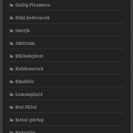
Guilty Pleasures
Házi kedvencek
Interjú
Jubileum
Különbejárat
Kultúrsarock
Küzdőtér
Lemezajánló
Mai füllel
Metal-párbaj
Nekrológ