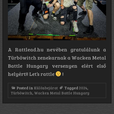
A Rattlead.hu nevében gratulálunk a
Türböwitch zenekarnak a Wacken Metal
Battle Hungary versenyen elért első
helyért!! Let’s rattle
!
Posted in
Különbejárat
Tagged
2024
,
Türböwitch
,
Wacken Metal Battle Hungary