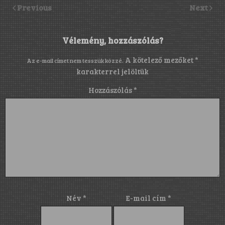
Previous
Next
Vélemény, hozzászólás?
A kötelező mezőket
*
Az e-mail címet nem tesszük közzé.
karakterrel jelöltük
Hozzászólás
*
Név
*
E-mail cím
*