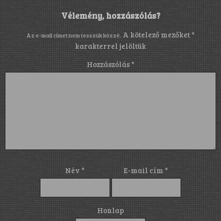
Vélemény, hozzászólás?
A kötelező mezőket
*
Az e-mail címet nem tesszük közzé.
karakterrel jelöltük
Hozzászólás
*
Név
*
E-mail cím
*
Honlap