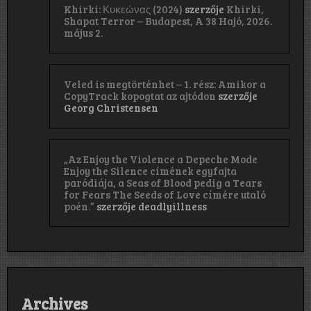
Khirki: Κ​υ​κ​ε​ώ​ν​α​ς (2024)
szerzője
Khirki,
Shapat Terror – Budapest, A 38 Hajó, 2026.
május 2.
Veled is megtörténhet – 1. rész: Amikor a
CopyTrack kopogtat az ajtódon
szerzője
Georg Christensen
„Az Enjoy the Violence a Depeche Mode
Enjoy the Silence címének egyfajta
paródiája, a Seas of Blood pedig a Tears
for Fears The Seeds of Love címére utaló
poén.”
szerzője
deadlyillness
Archives