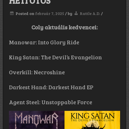
HETI ÖTÖS
Posted on
február 7, 2025
/
by
Rattle A.D.
/
Coly aktuális kedvencei:
Manowar: Into Glory Ride
King
Satan: The Devil’s Evangelion
Overkill: Necroshine
Darkest Hand: Darkest Hand EP
Agent Steel: Unstoppable Force