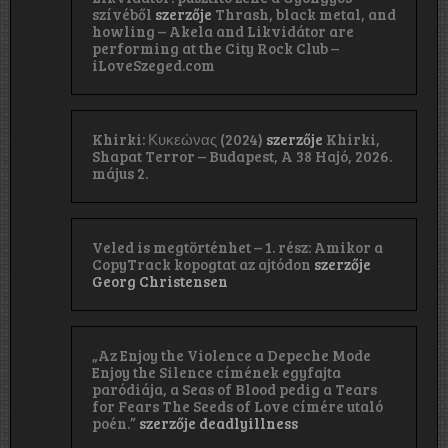
szívéből
szerzője
Thrash, black metal, and
howling – Akela and Likvidátor are
performing at the City Rock Club –
iLoveSzeged.com
Khirki: Κ​υ​κ​ε​ώ​ν​α​ς (2024)
szerzője
Khirki,
Shapat Terror – Budapest, A 38 Hajó, 2026.
május 2.
Veled is megtörténhet – 1. rész: Amikor a
CopyTrack kopogtat az ajtódon
szerzője
Georg Christensen
„Az Enjoy the Violence a Depeche Mode
Enjoy the Silence címének egyfajta
paródiája, a Seas of Blood pedig a Tears
for Fears The Seeds of Love címére utaló
poén.”
szerzője
deadlyillness