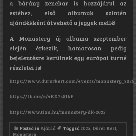
a bárány zenekar is hozzájárul az
estéhez, első albumuk szintén
ajándékként átvehető a jegyek mellé!
A Monastery új albuma szeptember
elején érkezik, hamarosan pedig
bejelentésre kerülnek egy európai turné
részletei is!
https://www.durerkert.com/events/monastery_2025
https://fb.me/e/4KX7sS1bF
https://www.tixa.hu/monastery-dk-2025
Posted in
Ajánló
Tagged
2025
,
Dürer Kert
,
Monastery