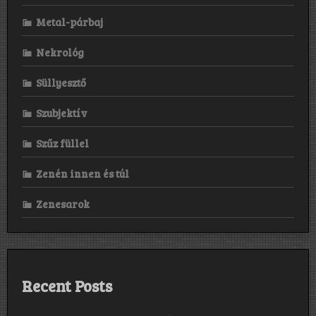
Metal-párbaj
Nekrológ
Süllyesztő
Szubjektív
Szűz füllel
Zenén innen és túl
Zenesarok
Recent Posts