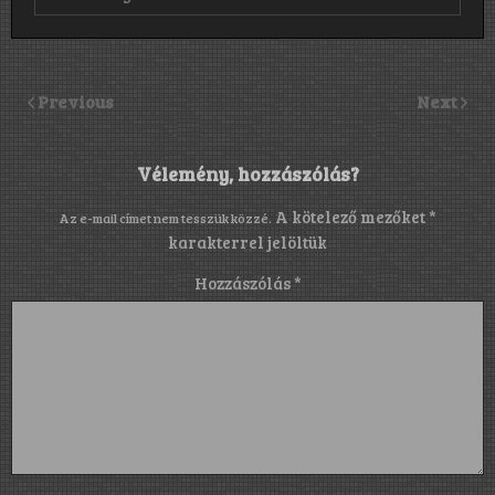
Previous
Next
Vélemény, hozzászólás?
A kötelező mezőket
*
Az e-mail címet nem tesszük közzé.
karakterrel jelöltük
Hozzászólás
*