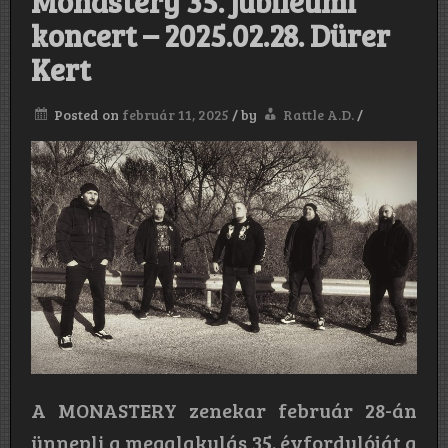
Monastery 35. jubileumi
koncert – 2025.02.28. Dürer
Kert
Posted on
február 11, 2025
/
by
Rattle A.D.
/
A MONASTERY zenekar február 28-án
ünnepli a megalakulás 35. évfordulóját a