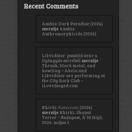
Recent Comments
Anubis: Dark Paradise (2024)
szerzője
Anubis:
Anthromorphicide (2026)
Likvidátor: pusztító zene a
Gyöngyös szívéből
szerzője
Thrash, black metal, and
howling – Akela and
Likvidátor are performing at
the City Rock Club –
iLoveSzeged.com
Khirki: Κ​υ​κ​ε​ώ​ν​α​ς (2024)
szerzője
Khirki, Shapat
Terror – Budapest, A 38 Hajó,
2026. május 2.