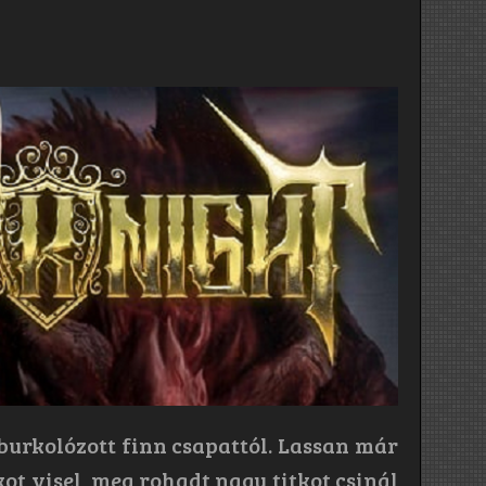
burkolózott finn csapattól. Lassan már
t visel, meg rohadt nagy titkot csinál