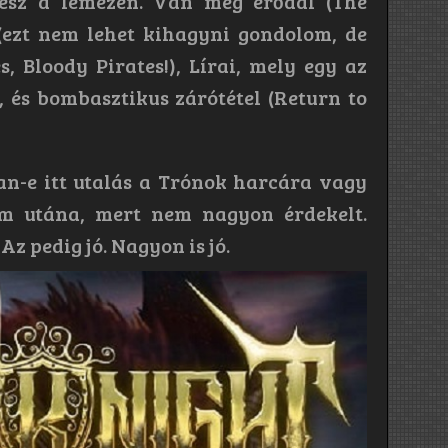
esz a lemezen. Van még erődal (The
(ezt nem lehet kihagyni gondolom, de
s, Bloody Pirates!), Lírai, mely egy az
, és bombasztikus zárótétel (Return to
an-e itt utalás a Trónok harcára vagy
m utána, mert nem nagyon érdekelt.
 pedig jó. Nagyon is jó.