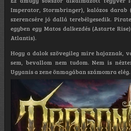
Ez amúgy sokszor alkalmazott fegyver l
Imperator, Stormbringer), kalózos darab 
szerencsére jó dallá terebélyesedik. Pirate
egyben egy Matos dalkezdés (Astarte Rise)
Atlantis).
Hogy a dalok szövegileg mire hajaznak, v
sem, bevallom nem tudom. Nem is nézte
Ugyanis a zene önmagában számomra elég. Az