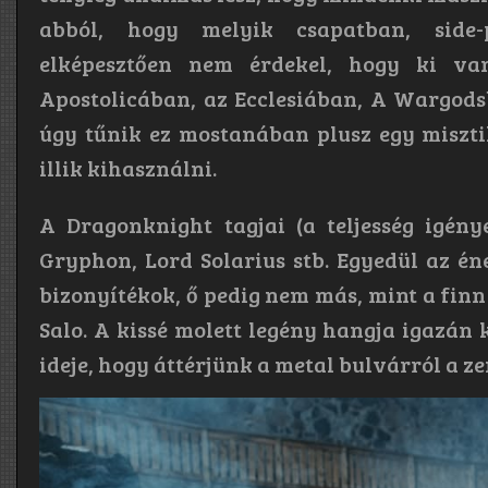
abból, hogy melyik csapatban, side-
elképesztően nem érdekel, hogy ki v
Apostolicában, az Ecclesiában, A Wargod
úgy tűnik ez mostanában plusz egy miszti
illik kihasználni.
A Dragonknight tagjai (a teljesség igény
Gryphon, Lord Solarius stb. Egyedül az é
bizonyítékok, ő pedig nem más, mint a fin
Salo. A kissé molett legény hangja igazán k
ideje, hogy áttérjünk a metal bulvárról a ze