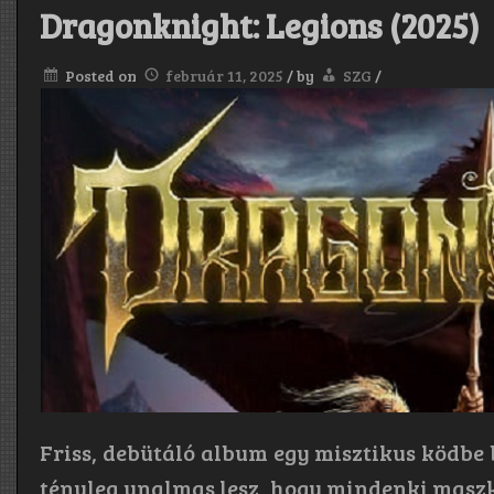
Dragonknight: Legions (2025)
Posted on
február 11, 2025
/
by
SZG
/
Friss, debütáló album egy misztikus ködbe 
tényleg unalmas lesz, hogy mindenki maszko