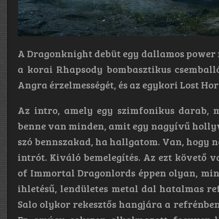
A Dragonknight debüt egy dallamos power
a korai Rhapsody bombasztikus csemballó
Angra érzelmességét, és az egykori Lost Hor
Az intro, amely egy szimfonikus darab, 
benne van minden, amit egy nagyívű hollyw
szó bennszakad, ha hallgatom. Van, hogy na
intrót. Kiváló bemelegítés. Az ezt követő 
of Immortal Dragonlords éppen olyan, mint
ihletésű, lendületes metal dal hatalmas re
Salo olykor rekesztős hangjára a refrénben