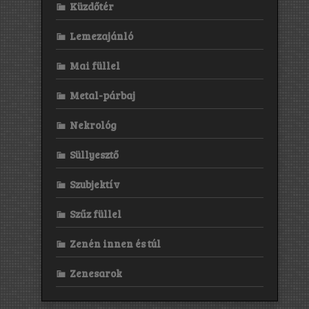
Küzdőtér
Lemezajánló
Mai füllel
Metal-párbaj
Nekrológ
Süllyesztő
Szubjektív
Szűz füllel
Zenén innen és túl
Zenesarok