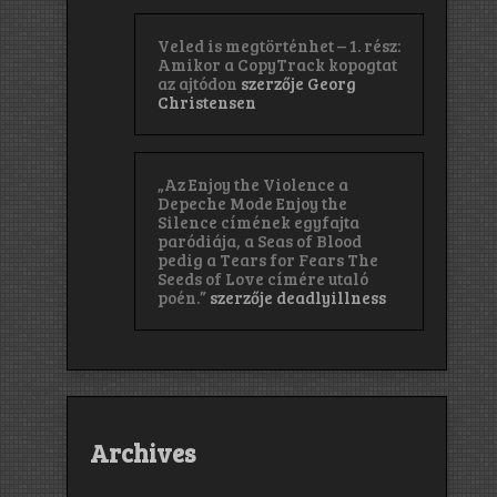
Veled is megtörténhet – 1. rész:
Amikor a CopyTrack kopogtat
az ajtódon
szerzője
Georg
Christensen
„Az Enjoy the Violence a
Depeche Mode Enjoy the
Silence címének egyfajta
paródiája, a Seas of Blood
pedig a Tears for Fears The
Seeds of Love címére utaló
poén.”
szerzője
deadlyillness
Archives