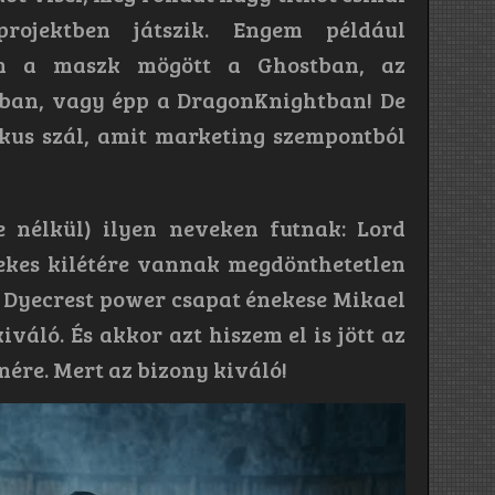
projektben játszik. Engem például
an a maszk mögött a Ghostban, az
sban, vagy épp a DragonKnightban! De
kus szál, amit marketing szempontból
e nélkül) ilyen neveken futnak: Lord
nekes kilétére vannak megdönthetetlen
n Dyecrest power csapat énekese Mikael
iváló. És akkor azt hiszem el is jött az
nére. Mert az bizony kiváló!