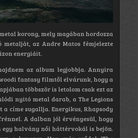
 metal korong, mely magában hordozza
 metalját, az Andre Matos fémjelezte
izon energiáit.
majdnem az album legjobbja. Annyira
oodi fantasy filmtől elvárunk, hogy a
pjában többször is letolom csak ezt az
valódi nyitó metal darab, a The Legions
 a címe sugallja. Energikus, Rhapsody
frénnel. A dalban jól érvényesül, hogy
 egy halvány női háttérvokál is bejön.