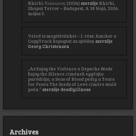
Khirki: Κ​υ​κ​ε​ώ​ν​α​ς (2024)
szerzője
Khirki,
Shapat Terror – Budapest, A 38 Hajó, 2026.
május 2.
Veled is megtörténhet – 1. rész: Amikor a
CopyTrack kopogtat az ajtódon
szerzője
Georg Christensen
„Az Enjoy the Violence a Depeche Mode
Enjoy the Silence címének egyfajta
paródiája, a Seas of Blood pedig a Tears
for Fears The Seeds of Love címére utaló
poén.”
szerzője
deadlyillness
Archives