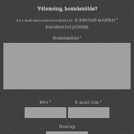
Vélemény, hozzászólás?
A kötelező mezőket
*
Az e-mail címet nem tesszük közzé.
karakterrel jelöltük
Hozzászólás
*
Név
*
E-mail cím
*
Honlap