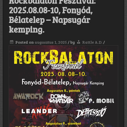
Rockbalaton Fesztivál:
2025.08.08-10, Fonyód,
Bélatelep – Napsugár
kemping.
Posted on
augusztus 1, 2025
/
by
Rattle A.D.
/