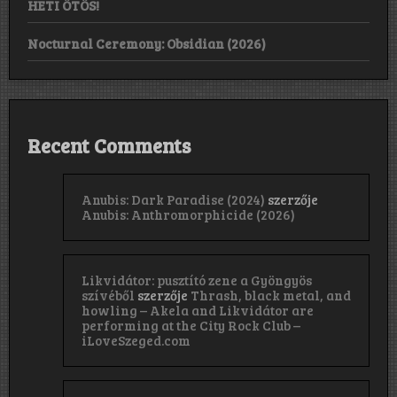
HETI ÖTÖS!
Nocturnal Ceremony: Obsidian (2026)
Recent Comments
Anubis: Dark Paradise (2024)
szerzője
Anubis: Anthromorphicide (2026)
Likvidátor: pusztító zene a Gyöngyös
szívéből
szerzője
Thrash, black metal, and
howling – Akela and Likvidátor are
performing at the City Rock Club –
iLoveSzeged.com