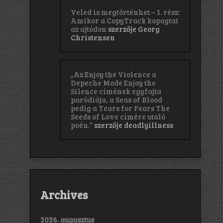
Veled is megtörténhet – 1. rész:
Amikor a CopyTrack kopogtat
az ajtódon
szerzője
Georg
Christensen
„Az Enjoy the Violence a
Depeche Mode Enjoy the
Silence címének egyfajta
paródiája, a Seas of Blood
pedig a Tears for Fears The
Seeds of Love címére utaló
poén.”
szerzője
deadlyillness
Archives
2026. augusztus