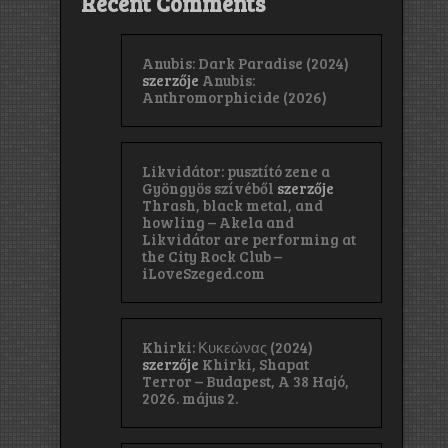
Recent Comments
Anubis: Dark Paradise (2024)
szerzője
Anubis:
Anthromorphicide (2026)
Likvidátor: pusztító zene a
Gyöngyös szívéből
szerzője
Thrash, black metal, and
howling – Akela and
Likvidátor are performing at
the City Rock Club –
iLoveSzeged.com
Khirki: Κ​υ​κ​ε​ώ​ν​α​ς (2024)
szerzője
Khirki, Shapat
Terror – Budapest, A 38 Hajó,
2026. május 2.