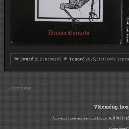
Posted in
Zenesarok
Tagged
2025
,
Heti Ötös
,
zene
Previous
Vélemény, hoz
A kötelez
Az e-mail címet nem tesszük közzé.
Hozzászó