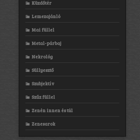
Küzdőtér
Lemezajánló
Mai füllel
Metal-párbaj
Nekrológ
Süllyesztő
Szubjektív
Szűz füllel
Zenén innen és túl
Zenesarok