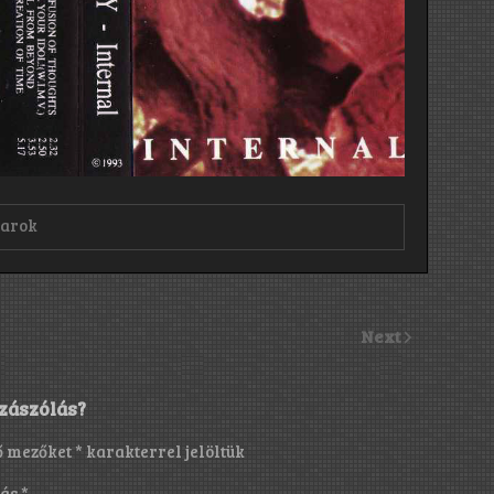
sarok
Next
zászólás?
ő mezőket
*
karakterrel jelöltük
lás
*