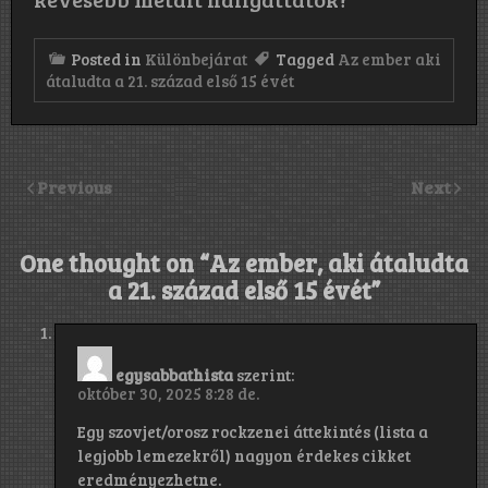
Posted in
Különbejárat
Tagged
Az ember aki
átaludta a 21. század első 15 évét
Previous
Next
One thought on “
Az ember, aki átaludta
a 21. század első 15 évét
”
egysabbathista
szerint:
október 30, 2025 8:28 de.
Egy szovjet/orosz rockzenei áttekintés (lista a
legjobb lemezekről) nagyon érdekes cikket
eredményezhetne.