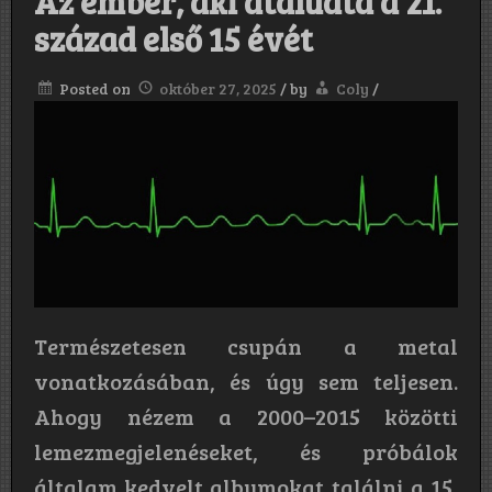
Az ember, aki átaludta a 21.
század első 15 évét
Posted on
október 27, 2025
/
by
Coly
/
Természetesen csupán a metal
vonatkozásában, és úgy sem teljesen.
Ahogy nézem a 2000–2015 közötti
lemezmegjelenéseket, és próbálok
általam kedvelt albumokat találni a 15,