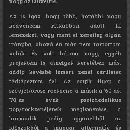
vagy az Eluveitie.
Az is igaz, hogy több, korábbi nagy
kedvencem ritkábban adott ki
lemezeket, vagy ment el zeneileg olyan
irányba, ahová én már nem tartottam
velük. És volt három nagy, egyéb
projektem is, amelyek keretében más,
addig kevésbé ismert zenei területet
térképeztem fel. Az egyik ilyen a
szovjet/orosz rockzene, a másik a ’60-as,
’70-es évek pszichedelikus
pop/rockzenéjének megismerése, a
harmadik pedig ugyanebből az
időszakból a magyar alternatív és