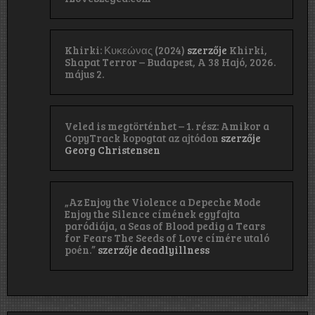
Khirki: Κ​υ​κ​ε​ώ​ν​α​ς (2024)
szerzője
Khirki,
Shapat Terror – Budapest, A 38 Hajó, 2026.
május 2.
Veled is megtörténhet – 1. rész: Amikor a
CopyTrack kopogtat az ajtódon
szerzője
Georg Christensen
„Az Enjoy the Violence a Depeche Mode
Enjoy the Silence címének egyfajta
paródiája, a Seas of Blood pedig a Tears
for Fears The Seeds of Love címére utaló
poén.”
szerzője
deadlyillness