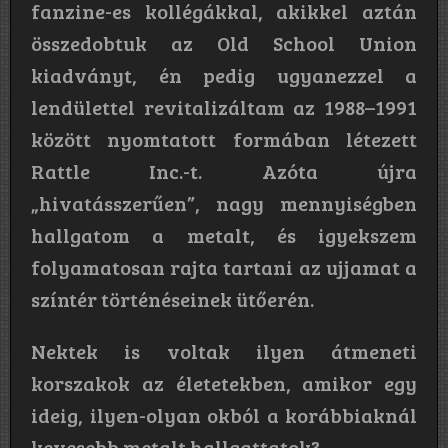
fanzine-es kollégákkal, akikkel aztán
összedobtuk az Old School Union
kiadványt, én pedig ugyanezzel a
lendülettel revitalizáltam az 1988–1991
között nyomtatott formában létezett
Rattle Inc.-t. Azóta újra
„hivatásszerűen”, nagy mennyiségben
hallgatom a metalt, és igyekszem
folyamatosan rajta tartani az ujjamat a
színtér történéseinek ütőerén.
Nektek is voltak ilyen átmeneti
korszakok az életetekben, amikor egy
ideig, ilyen-olyan okból a korábbiaknál
kevesebb metalt hallgattatok?