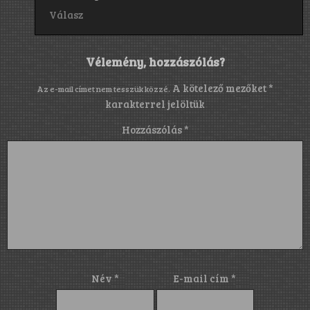
Válasz
Vélemény, hozzászólás?
A kötelező mezőket
*
Az e-mail címet nem tesszük közzé.
karakterrel jelöltük
Hozzászólás
*
Név
*
E-mail cím
*