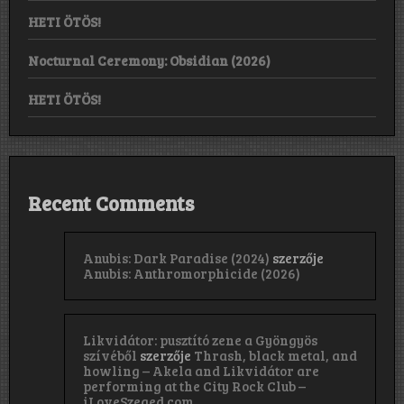
HETI ÖTÖS!
Nocturnal Ceremony: Obsidian (2026)
HETI ÖTÖS!
Recent Comments
Anubis: Dark Paradise (2024)
szerzője
Anubis: Anthromorphicide (2026)
Likvidátor: pusztító zene a Gyöngyös
szívéből
szerzője
Thrash, black metal, and
howling – Akela and Likvidátor are
performing at the City Rock Club –
iLoveSzeged.com