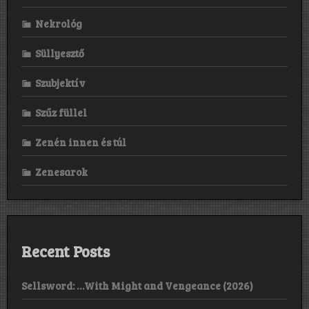
Nekrológ
Süllyesztő
Szubjektív
Szűz füllel
Zenén innen és túl
Zenesarok
Recent Posts
Sellsword: …With Might and Vengeance (2026)