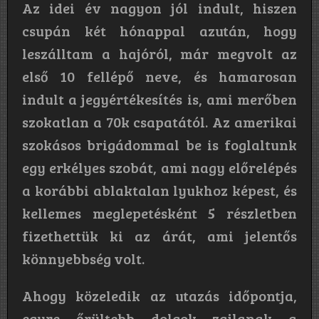
Az idei év nagyon jól indult, hiszen
csupán két hónappal azután, hogy
leszálltam a hajóról, már megvolt az
első 10 fellépő neve, és hamarosan
indult a jegyértékesítés is, ami merőben
szokatlan a 70k csapatától. Az amerikai
szokásos brigádommal be is foglaltunk
egy erkélyes szobát, ami nagy előrelépés
a korábbi ablaktalan lyukhoz képest, és
kellemes meglepetésként 5 részletben
fizethettük ki az árát, ami jelentős
könnyebbség volt.
Ahogy közeledik az utazás időpontja,
egyre őrültebb dolgok zajlanak a