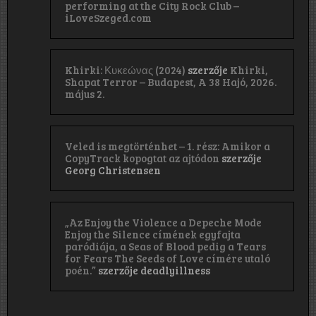
performing at the City Rock Club –
iLoveSzeged.com
Khirki: Κ​υ​κ​ε​ώ​ν​α​ς (2024)
szerzője
Khirki,
Shapat Terror – Budapest, A 38 Hajó, 2026.
május 2.
Veled is megtörténhet – 1. rész: Amikor a
CopyTrack kopogtat az ajtódon
szerzője
Georg Christensen
„Az Enjoy the Violence a Depeche Mode
Enjoy the Silence címének egyfajta
paródiája, a Seas of Blood pedig a Tears
for Fears The Seeds of Love címére utaló
poén.”
szerzője
deadlyillness