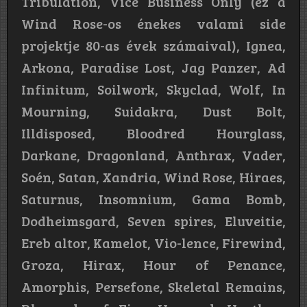
Tribulation, Vice Business Only (ez a
Wind Rose-os énekes valami side
projektje 80-as évek számaival), Ignea,
Arkona, Paradise Lost, Jag Panzer, Ad
Infinitum, Soilwork, Skyclad, Wolf, In
Mourning, Suidakra, Dust Bolt,
Illdisposed, Bloodred Hourglass,
Darkane, Dragonland, Anthrax, Vader,
Soén, Satan, Xandria, Wind Rose, Hiraes,
Saturnus, Insomnium, Gama Bomb,
Dodheimsgard, Seven spires, Eluveitie,
Ereb altor, Kamelot, Vio-lence, Firewind,
Groza, Hirax, Hour of Penance,
Amorphis, Persefone, Skeletal Remains,