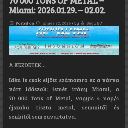
70 000 TONS OF METAL –
Miami: 2026.01.29. – 02.02.
Posted on
január 22, 2026
/
by
Buga B
/
A KEZDETEK…
Idén is csak eljött számomra ez a várva
várt időszak: ismét irány Miami, a
70 000 Tons of Metal, vagyis 4 nap/4
éjszaka tiszta metal, semmitől és
senkitől sem zavartatva.