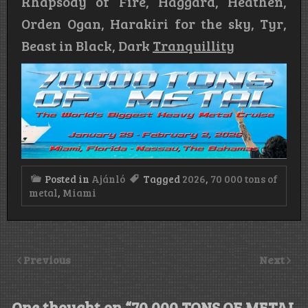
Rhapsody of Fire, Haggard, Heathen,
Orden Ogan, Harakiri for the sky, Tyr,
Beast in Black, Dark
Tranquillity
Posted in
Ajánló
Tagged
2026
,
70 000 tons of
metal
,
Miami
Previous
Next
One thought on “
70 000 TONS OF METAL