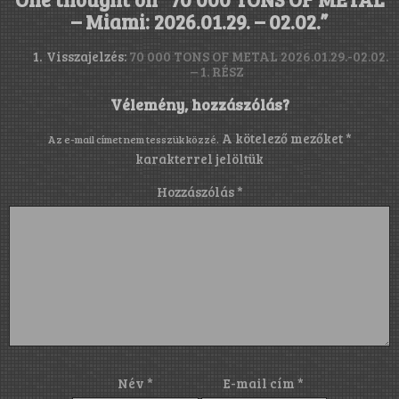
– Miami: 2026.01.29. – 02.02.
”
Visszajelzés:
70 000 TONS OF METAL 2026.01.29.-02.02.
– 1. RÉSZ
Vélemény, hozzászólás?
A kötelező mezőket
*
Az e-mail címet nem tesszük közzé.
karakterrel jelöltük
Hozzászólás
*
Név
*
E-mail cím
*