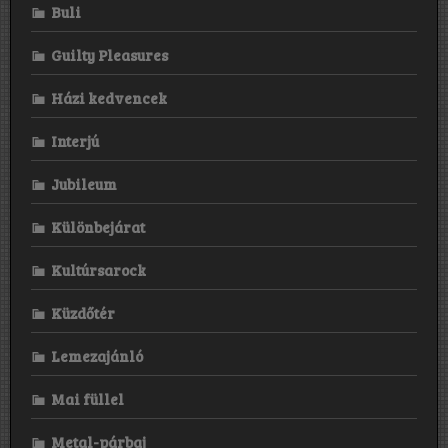
Buli
Guilty Pleasures
Házi kedvencek
Interjú
Jubileum
Különbejárat
Kultúrsarock
Küzdőtér
Lemezajánló
Mai füllel
Metal-párbaj