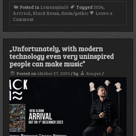
Posted in
Lemezajánló
Tagged
2024
,
Arrival
,
Black Reuss
,
doom/gothic
Leave a
on
Comment
Black
Reuss:
Arrival
(2023)
„Unfortunately, with modern
technology even very uninspired
people can make music”
Posted on
október 27, 2023
/
by
Reaper
/