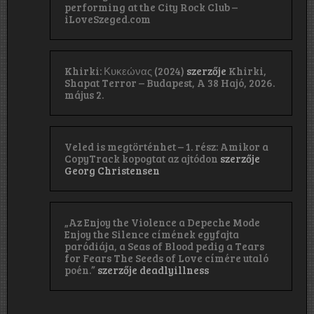
performing at the City Rock Club –
iLoveSzeged.com
Khirki: Κ​υ​κ​ε​ώ​ν​α​ς (2024)
szerzője
Khirki,
Shapat Terror – Budapest, A 38 Hajó, 2026.
május 2.
Veled is megtörténhet – 1. rész: Amikor a
CopyTrack kopogtat az ajtódon
szerzője
Georg Christensen
„Az Enjoy the Violence a Depeche Mode
Enjoy the Silence címének egyfajta
paródiája, a Seas of Blood pedig a Tears
for Fears The Seeds of Love címére utaló
poén.”
szerzője
deadlyillness