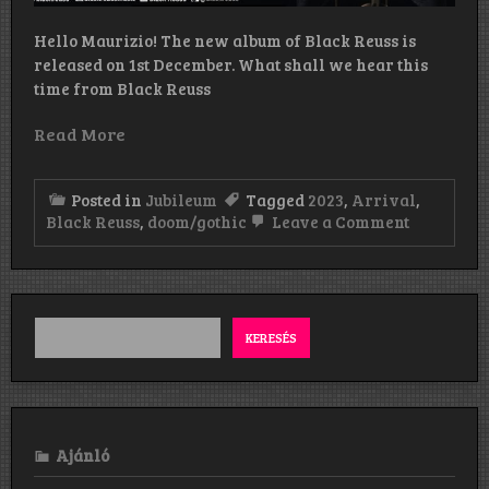
Hello Maurizio! The new album of Black Reuss is
released on 1st December. What shall we hear this
time from Black Reuss
Read More
Posted in
Jubileum
Tagged
2023
,
Arrival
,
on
Black Reuss
,
doom/gothic
Leave a Comment
„Unfortun
with
modern
technolog
even
very
KERESÉS
uninspire
people
can
make
music”
Ajánló