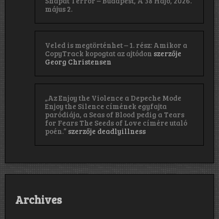
Shapat Terror – Budapest, A 38 Hajó, 2026.
május 2.
Veled is megtörténhet – 1. rész: Amikor a
CopyTrack kopogtat az ajtódon
szerzője
Georg Christensen
„Az Enjoy the Violence a Depeche Mode
Enjoy the Silence címének egyfajta
paródiája, a Seas of Blood pedig a Tears
for Fears The Seeds of Love címére utaló
poén.”
szerzője
deadlyillness
Archives