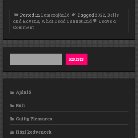
Posted in
Lemezajánló
Tagged
2022
,
Bells
and Ravens
,
What Dead Cannot End
Leave a
on
Comment
Bells
and
Ravens:
What
Dead
Cannot
KERESÉS
End
(2022)
Ajánló
Buli
Guilty Pleasures
Házi kedvencek