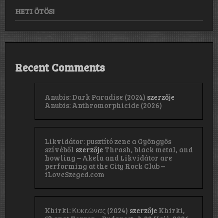
HETI ÖTÖS!
Recent Comments
Anubis: Dark Paradise (2024)
szerzője
Anubis: Anthromorphicide (2026)
Likvidátor: pusztító zene a Gyöngyös
szívéből
szerzője
Thrash, black metal, and
howling – Akela and Likvidátor are
performing at the City Rock Club –
iLoveSzeged.com
Khirki: Κ​υ​κ​ε​ώ​ν​α​ς (2024)
szerzője
Khirki,