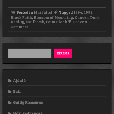
Posted in
Mai füllel
Tagged
1994
,
1995
,
Black Faith
,
Blossom of Mourning
,
Cancer
,
Dark
Reality
,
Nailbomb
,
Point Blank
Leave a
on
Comment
Mai
füllel:
Dark
Reality
–
Cancer
KERESÉS
–
Nailbomb
Ajánló
Buli
Guilty Pleasures
Házi kedvencek