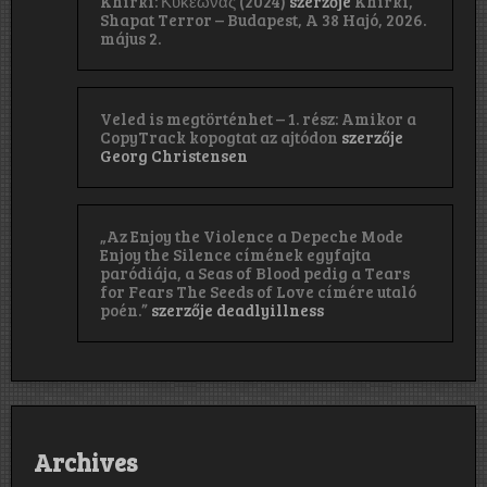
Khirki: Κ​υ​κ​ε​ώ​ν​α​ς (2024)
szerzője
Khirki,
Shapat Terror – Budapest, A 38 Hajó, 2026.
május 2.
Veled is megtörténhet – 1. rész: Amikor a
CopyTrack kopogtat az ajtódon
szerzője
Georg Christensen
„Az Enjoy the Violence a Depeche Mode
Enjoy the Silence címének egyfajta
paródiája, a Seas of Blood pedig a Tears
for Fears The Seeds of Love címére utaló
poén.”
szerzője
deadlyillness
Archives