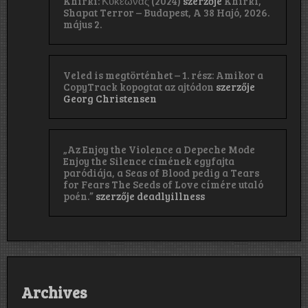
Khirki: Κ​υ​κ​ε​ώ​ν​α​ς (2024)
szerzője
Khirki,
Shapat Terror – Budapest, A 38 Hajó, 2026.
május 2.
Veled is megtörténhet – 1. rész: Amikor a
CopyTrack kopogtat az ajtódon
szerzője
Georg Christensen
„Az Enjoy the Violence a Depeche Mode
Enjoy the Silence címének egyfajta
paródiája, a Seas of Blood pedig a Tears
for Fears The Seeds of Love címére utaló
poén.”
szerzője
deadlyillness
Archives