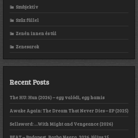
Szubjektív
Szűz füllel
Zenén innen és túl
Zenesarok
Recent Posts
The HU: Hun (2026) – egy valódi, egy hamis
Awake Again: The Dream That Never Dies – EP (2025)
Sellsword: …With Might and Vengeance (2026)
BEAT – Budapest, Barba Negra, 2026. július 15.