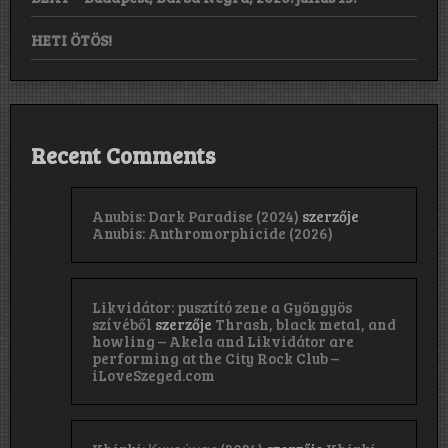
HETI ÖTÖS!
Recent Comments
Anubis: Dark Paradise (2024)
szerzője
Anubis: Anthromorphicide (2026)
Likvidátor: pusztító zene a Gyöngyös
szívéből
szerzője
Thrash, black metal, and
howling – Akela and Likvidátor are
performing at the City Rock Club –
iLoveSzeged.com