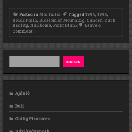
Posted in
Mai füllel
Tagged
1994
,
1995
,
Black Faith
,
Blossom of Mourning
,
Cancer
,
Dark
Reality
,
Nailbomb
,
Point Blank
Leave a
on
Comment
Mai
füllel:
Dark
Reality
–
Cancer
KERESÉS
–
Nailbomb
Ajánló
Buli
Guilty Pleasures
Házi kedvencek