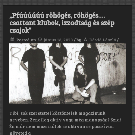
„Pfúúúúúú röhögés, röhögés….
csattant klubok, izzadtság és szép
csajok”
Posted on
június 18, 2023
/
by
Dávid László
/
Tibi, sok szeretettel köszöntelek magazinunk
nevében. Zeneileg aktív vagy még manapság? Szia!
Én már nem muzsikálok se aktívan se passzívan
Követed a