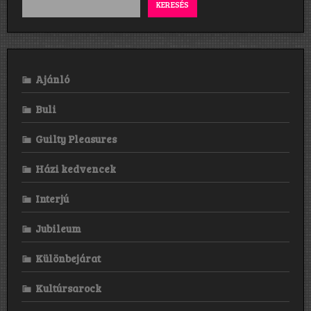
az
KERESÉS
anyag,
nekem
kellemes
meglepetést
okozott.”
Ajánló
Buli
Guilty Pleasures
Házi kedvencek
Interjú
Jubileum
Különbejárat
Kultúrsarock