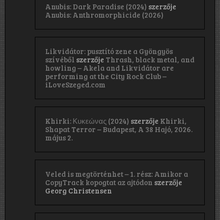
Anubis: Dark Paradise (2024)
szerzője
Anubis: Anthromorphicide (2026)
Likvidátor: pusztító zene a Gyöngyös
szívéből
szerzője
Thrash, black metal, and
howling – Akela and Likvidátor are
performing at the City Rock Club –
iLoveSzeged.com
Khirki: Κ​υ​κ​ε​ώ​ν​α​ς (2024)
szerzője
Khirki,
Shapat Terror – Budapest, A 38 Hajó, 2026.
május 2.
Veled is megtörténhet – 1. rész: Amikor a
CopyTrack kopogtat az ajtódon
szerzője
Georg Christensen