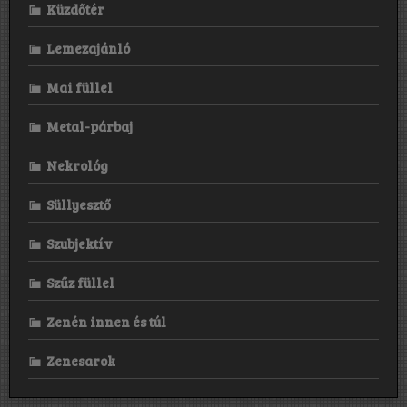
Küzdőtér
Lemezajánló
Mai füllel
Metal-párbaj
Nekrológ
Süllyesztő
Szubjektív
Szűz füllel
Zenén innen és túl
Zenesarok