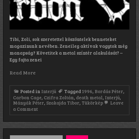
Tibi, Zoli, sok szeretettel köszöntelek benneteket
magazinunk nevében. Zeneileg aktívak vagytok még
manapság? Követitek a metal színtér alakulását? –
Egy fajta zenei
Read More
Posted in
Interjú
Tagged
1996
,
Bordás Péter
,
Carbon Cage
,
Czifra Zoltán
,
death metal
,
Interjú
,
Mányák Péter
,
Szakajda Tibor
,
Tükörkép
Leave
on
a Comment
„Szó
szerint
egy
„tükörkép”
volt