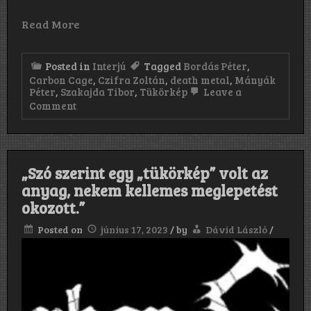
Read More
Posted in
Interjú
Tagged
Bordás Péter
,
Carbon Cage
,
Czifra Zoltán
,
death metal
,
Mányák
Péter
,
Szakajda Tibor
,
Tükörkép
Leave a
on
Comment
„Pfúúúúúú
röhögés,
röhögés….
csattant
klubok,
„Szó szerint egy „tükörkép” volt az
izzadtság
anyag, nekem kellemes meglepetést
és
szép
okozott.”
csajok”
Posted on
június 17, 2023
/
by
Dávid László
/