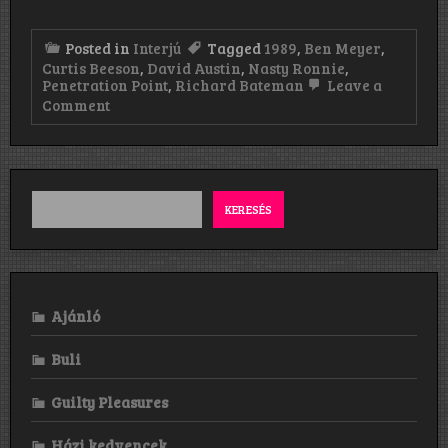
Posted in
Interjú
Tagged
1989
,
Ben Meyer
,
Curtis Beeson
,
David Austin
,
Nasty Ronnie
,
Penetration Point
,
Richard Bateman
Leave a
on
Comment
„A
year
or
so
later
Richard
KERESÉS
had
a
tragic
health
issue
and
Ajánló
passed
away”
Buli
Guilty Pleasures
Házi kedvencek