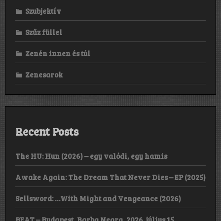
Szubjektív
Szűz füllel
Zenén innen és túl
Zenesarok
Recent Posts
The HU: Hun (2026) – egy valódi, egy hamis
Awake Again: The Dream That Never Dies – EP (2025)
Sellsword: …With Might and Vengeance (2026)
BEAT – Budapest, Barba Negra, 2026. július 15.