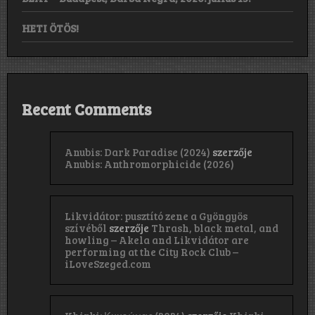
HETI ÖTÖS!
Recent Comments
Anubis: Dark Paradise (2024)
szerzője
Anubis: Anthromorphicide (2026)
Likvidátor: pusztító zene a Gyöngyös
szívéből
szerzője
Thrash, black metal, and
howling – Akela and Likvidátor are
performing at the City Rock Club –
iLoveSzeged.com