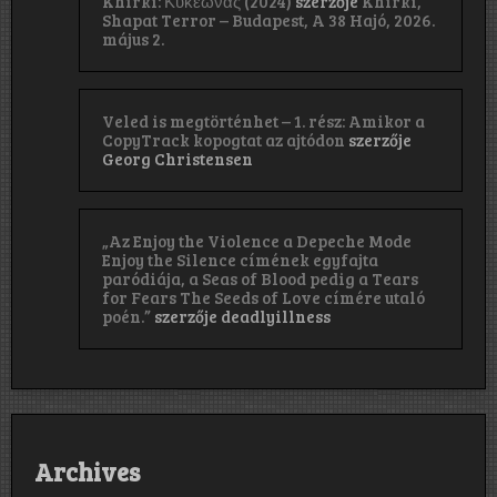
Khirki: Κ​υ​κ​ε​ώ​ν​α​ς (2024)
szerzője
Khirki,
Shapat Terror – Budapest, A 38 Hajó, 2026.
május 2.
Veled is megtörténhet – 1. rész: Amikor a
CopyTrack kopogtat az ajtódon
szerzője
Georg Christensen
„Az Enjoy the Violence a Depeche Mode
Enjoy the Silence címének egyfajta
paródiája, a Seas of Blood pedig a Tears
for Fears The Seeds of Love címére utaló
poén.”
szerzője
deadlyillness
Archives